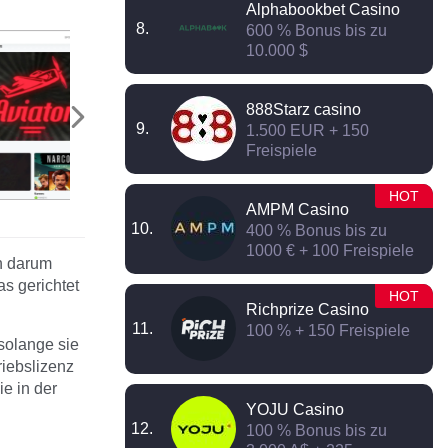
Alphabookbet Casino
8.
600 % Bonus bis zu
10.000 $
888Starz casino
9.
1.500 EUR + 150
Freispiele
HOT
AMPM Casino
10.
400 % Bonus bis zu
1000 € + 100 Freispiele
ch darum
as gerichtet
HOT
Richprize Casino
11.
100 % + 150 Freispiele
solange sie
iebslizenz
e in der
YOJU Casino
12.
100 % Bonus bis zu