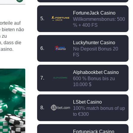
FortuneJack Casino
5.
Willkommensbonus: 500
rteile auf
% + 400 FS
e bieten não
h zu
Luckyhunter Casino
, dass die
6.
No Deposit Bonus 20
Casino.
FS
Alphabookbet Casino
7.
600 % Bonus bis zu
10.000 $
LSbet Casino
8.
100% match bonus of up
to €300
Fortunejack Casino