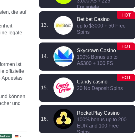
3.000 A$ + 225
Freispiele
ten, die auf
HOT
Betibet Casino
13.
enheit
up to $3000 + 50 Free
Spins
eine legale
HOT
Skycrown Casino
14.
100% Bonus up to
A$300 + 100 FS
tformen ist
e offizielle
HOT
e Apuestas
Candy casino
15.
20 No Deposit Spins
Grund können
facher und
RocketPlay Casino
16.
100% bonus up to 200
EUR and 100 Free
Spins