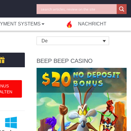
AYMENT SYSTEMS
NACHRICHT
De
BEEP BEEP CASINO
ONUS
ALTEN