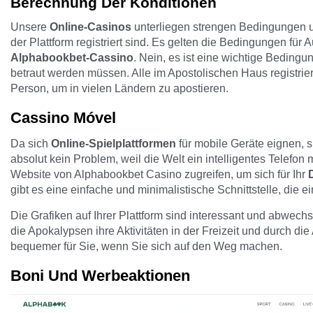
Berechnung Der Konditionen
Unsere
Online-Casinos
unterliegen strengen Bedingungen un
der Plattform registriert sind. Es gelten die Bedingungen f
Alphabookbet-Cassino
. Nein, es ist eine wichtige Beding
betraut werden müssen. Alle im Apostolischen Haus registriert
Person, um in vielen Ländern zu apostieren.
Cassino Móvel
Da sich
Online-Spielplattformen
für mobile Geräte eignen, 
absolut kein Problem, weil die Welt ein intelligentes Telefon 
Website von Alphabookbet Casino zugreifen, um sich für Ihr
gibt es eine einfache und minimalistische Schnittstelle, die e
Die Grafiken auf Ihrer Plattform sind interessant und abwec
die Apokalypsen ihre Aktivitäten in der Freizeit und durch 
bequemer für Sie, wenn Sie sich auf den Weg machen.
Boni Und Werbeaktionen