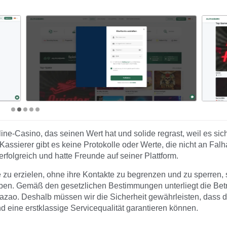
ne-Casino, das seinen Wert hat und solide regrast, weil es si
Kassierer gibt es keine Protokolle oder Werte, die nicht an Falh
folgreich und hatte Freunde auf seiner Plattform.
zu erzielen, ohne ihre Kontakte zu begrenzen und zu sperren, 
en. Gemäß den gesetzlichen Bestimmungen unterliegt die Betr
zao. Deshalb müssen wir die Sicherheit gewährleisten, dass di
d eine erstklassige Servicequalität garantieren können.