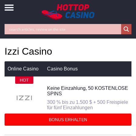
Izzi Casino
Online Casino
Casino Bonus
HOT
Keine Einzahlung, 50 KOSTENLOSE
SPINS
300 % bis zu 1.500 $ + 500 Freispiele
für fünf Einzahlungen
BONUS ERHALTEN