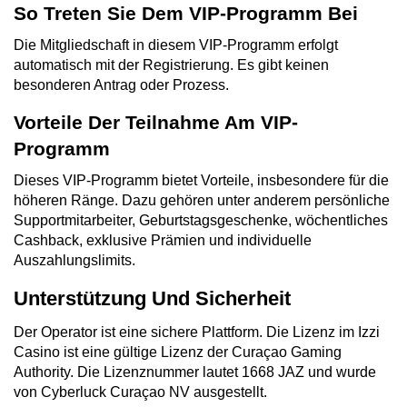
So Treten Sie Dem VIP-Programm Bei
Die Mitgliedschaft in diesem VIP-Programm erfolgt
automatisch mit der Registrierung. Es gibt keinen
besonderen Antrag oder Prozess.
Vorteile Der Teilnahme Am VIP-
Programm
Dieses VIP-Programm bietet Vorteile, insbesondere für die
höheren Ränge. Dazu gehören unter anderem persönliche
Supportmitarbeiter, Geburtstagsgeschenke, wöchentliches
Cashback, exklusive Prämien und individuelle
Auszahlungslimits.
Unterstützung Und Sicherheit
Der Operator ist eine sichere Plattform. Die Lizenz im Izzi
Casino ist eine gültige Lizenz der Curaçao Gaming
Authority. Die Lizenznummer lautet 1668 JAZ und wurde
von Cyberluck Curaçao NV ausgestellt.