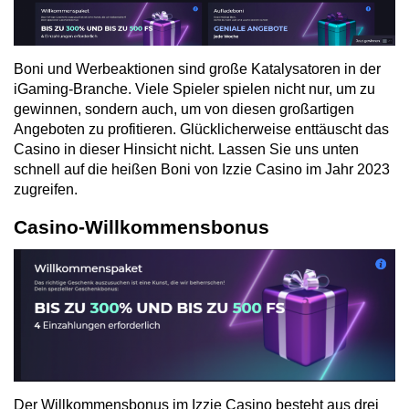
Boni und Werbeaktionen sind große Katalysatoren in der
iGaming-Branche. Viele Spieler spielen nicht nur, um zu
gewinnen, sondern auch, um von diesen großartigen
Angeboten zu profitieren. Glücklicherweise enttäuscht das
Casino in dieser Hinsicht nicht. Lassen Sie uns unten
schnell auf die heißen Boni von Izzie Casino im Jahr 2023
zugreifen.
Casino-Willkommensbonus
Der Willkommensbonus im Izzie Casino besteht aus drei