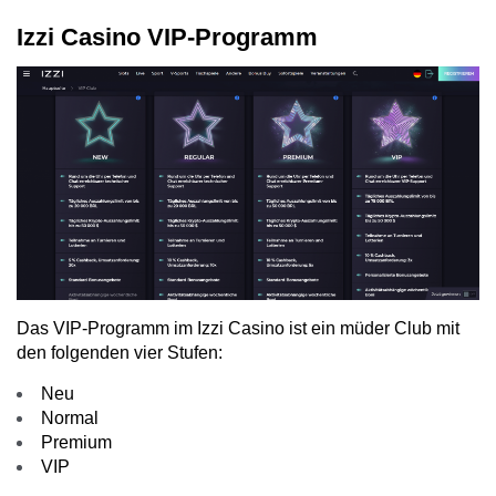
Izzi Casino VIP-Programm
Das VIP-Programm im Izzi Casino ist ein müder Club mit
den folgenden vier Stufen:
Neu
Normal
Premium
VIP