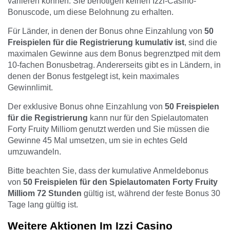
variieren können. Sie benötigen keinen Izzi-Casino-
Bonuscode, um diese Belohnung zu erhalten.
Für Länder, in denen der Bonus ohne Einzahlung von
50
Freispielen für die Registrierung kumulativ ist
, sind die
maximalen Gewinne aus dem Bonus begrenztped mit dem
10-fachen Bonusbetrag. Andererseits gibt es in Ländern, in
denen der Bonus festgelegt ist, kein maximales
Gewinnlimit.
Der exklusive Bonus ohne Einzahlung von
50 Freispielen
für die Registrierung
kann nur für den Spielautomaten
Forty Fruity Milliom genutzt werden und Sie müssen die
Gewinne 45 Mal umsetzen, um sie in echtes Geld
umzuwandeln.
Bitte beachten Sie, dass der kumulative Anmeldebonus
von
50 Freispielen für den Spielautomaten Forty Fruity
Milliom
72 Stunden
gültig ist, während der feste Bonus 30
Tage lang gültig ist.
Weitere Aktionen Im Izzi Casino