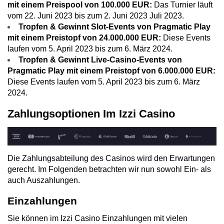
mit einem Preispool von 100.000 EUR:
Das Turnier läuft
vom 22. Juni 2023 bis zum 2. Juni 2023 Juli 2023.
Tropfen & Gewinnt Slot-Events von Pragmatic Play
mit einem Preistopf von 24.000.000 EUR:
Diese Events
laufen vom 5. April 2023 bis zum 6. März 2024.
Tropfen & Gewinnt Live-Casino-Events von
Pragmatic Play mit einem Preistopf von 6.000.000 EUR:
Diese Events laufen vom 5. April 2023 bis zum 6. März
2024.
Zahlungsoptionen Im Izzi Casino
Die Zahlungsabteilung des Casinos wird den Erwartungen
gerecht. Im Folgenden betrachten wir nun sowohl Ein- als
auch Auszahlungen.
Einzahlungen
Sie können im Izzi Casino Einzahlungen mit vielen