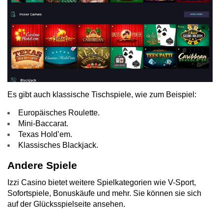
Es gibt auch klassische Tischspiele, wie zum Beispiel:
Europäisches Roulette.
Mini-Baccarat.
Texas Hold’em.
Klassisches Blackjack.
Andere Spiele
Izzi Casino bietet weitere Spielkategorien wie V-Sport,
Sofortspiele, Bonuskäufe und mehr. Sie können sie sich
auf der Glücksspielseite ansehen.