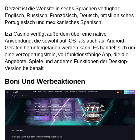
Derzeit ist die Website in sechs Sprachen verfügbar:
Englisch, Russisch, Französisch, Deutsch, brasilianisches
Portugiesisch und mexikanisches Spanisch.
Izzi Casino verfügt außerdem über eine native
Anwendung, die sowohl auf iOS- als auch auf Android-
Geräten heruntergeladen werden kann. Es handelt sich um
eine verzögerungsfreie, voll funktionsfähige App, die die
Angebote, Spiele und anderen Funktionen der Desktop-
Version beibehält.
Boni Und Werbeaktionen