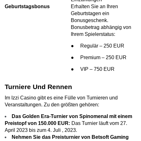
Geburtstagsbonus
Erhalten Sie an Ihren
Geburtstagen ein
Bonusgeschenk.
Bonusbetrag abhängig von
Ihrem Spielerstatus:
● Regulär – 250 EUR
● Premium – 250 EUR
● VIP – 750 EUR
Turniere Und Rennen
Im Izzi Casino gibt es eine Fülle von Turnieren und
Veranstaltungen. Zu den größten gehören:
Das Golden Era-Turnier von Spinomenal mit einem
Preistopf von 150.000 EUR:
Das Turnier läuft vom 27.
April 2023 bis zum 4. Juli , 2023.
Nehmen Sie das Preisturnier von Betsoft Gaming