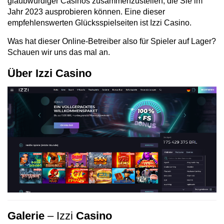
glaubwürdiger Casinos zusammenzustellen, die Sie im
Jahr 2023 ausprobieren können. Eine dieser
empfehlenswerten Glücksspielseiten ist Izzi Casino.
Was hat dieser Online-Betreiber also für Spieler auf Lager?
Schauen wir uns das mal an.
Über Izzi Casino
Galerie
– Izzi
Casino