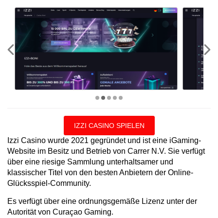
IZZI CASINO SPIELEN
Izzi Casino wurde 2021 gegründet und ist eine iGaming-
Website im Besitz und Betrieb von Carrer N.V. Sie verfügt
über eine riesige Sammlung unterhaltsamer und
klassischer Titel von den besten Anbietern der Online-
Glücksspiel-Community.
Es verfügt über eine ordnungsgemäße Lizenz unter der
Autorität von Curaçao Gaming.