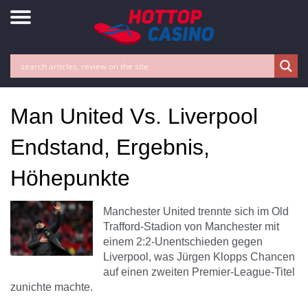
Man United Vs. Liverpool
Endstand, Ergebnis,
Höhepunkte
Manchester United trennte sich im Old
Trafford-Stadion von Manchester mit
einem 2:2-Unentschieden gegen
Liverpool, was Jürgen Klopps Chancen
auf einen zweiten Premier-League-Titel
zunichte machte.