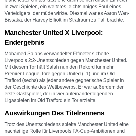
in zwei Spielen, ein weiteres leichtsinniges Foul eines
Verteidigers, der müde wirkte. Diesmal war es Aaron Wan-
Bissaka, der Harvey Elliott im Strafraum zu Fall brachte.
Manchester United X Liverpool:
Endergebnis
Mohamed Salahs verwandelter Elfmeter sicherte
Liverpools 2:2-Unentschieden gegen Manchester United.
Mit diesem Tor hält Salah nun den Rekord für mehr
Premier-League-Tore gegen United (11) und im Old
Trafford (sechs) als jeder andere gegnerische Spieler in
der Geschichte des Wettbewerbs. Er war außerdem der
erste Gastspieler, der in vier aufeinanderfolgenden
Ligaspielen im Old Trafford ein Tor erzielte.
Auswirkungen Des Titelrennens
Trotz des Unentschiedens spielte Manchester United eine
nachteilige Rolle für Liverpools FA-Cup-Ambitionen und