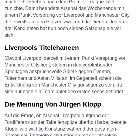
machte ihr Streben nach dem Premier-League-Titel
zunichte. Damit beendete Arsenal das Wochenende mit
einem Punkt Vorsprung vor Liverpool und Manchester City,
die jeweils auf den Plätzen zwei und drei liegen. Jeder der
drei Kandidaten hat nun noch sieben Saisonspiele vor
sich.
Liverpools Titelchancen
Obwohl Liverpool derzeit mit einem Punkt Vorsprung vor
Manchester City liegt, stehen in den verbleibenden
Spieltagen anspruchsvolle Spiele gegen Everton,
Tottenham und Aston Villa an. Im Gegenteil scheint die
Entwicklung von Manchester City günstiger zu sein, da
sich nur noch ein Team unter den ersten sechs befindet.
Die Meinung Von Jürgen Klopp
Auf die Frage, ob Arsenal Liverpool aufgrund der
Tordifferenz an der Tabellenspitze überholt habe, betonte
Klopp, wie wichtig Konstanz während der gesamten
Saison sei. Er zeigte sich zufrieden mit der aktuellen