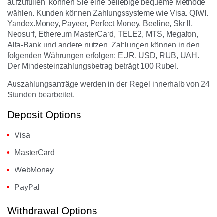
aufzufüllen, können Sie eine beliebige bequeme Methode
wählen. Kunden können Zahlungssysteme wie Visa, QIWI,
Yandex.Money, Payeer, Perfect Money, Beeline, Skrill,
Neosurf, Ethereum MasterCard, TELE2, MTS, Megafon,
Alfa-Bank und andere nutzen. Zahlungen können in den
folgenden Währungen erfolgen: EUR, USD, RUB, UAH.
Der Mindesteinzahlungsbetrag beträgt 100 Rubel.
Auszahlungsanträge werden in der Regel innerhalb von 24
Stunden bearbeitet.
Deposit Options
Visa
MasterCard
WebMoney
PayPal
Withdrawal Options