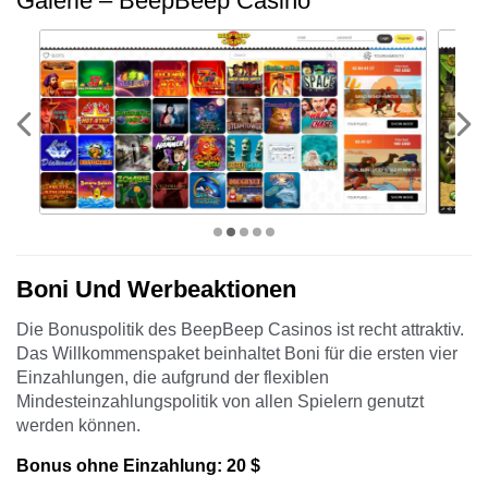
Galerie – BeepBeep Casino
Boni Und Werbeaktionen
Die Bonuspolitik des BeepBeep Casinos ist recht attraktiv
.
Das Willkommenspaket beinhaltet Boni für die ersten vier
Einzahlungen, die aufgrund der flexiblen
Mindesteinzahlungspolitik von allen Spielern genutzt
werden können.
Bonus ohne Einzahlung: 20 $