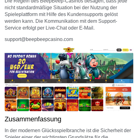
Die Regeln des BeepBeep-Casinos besagen, dass jede
nicht standardmäßige Situation bei der Nutzung der
Spieleplattform mit Hilfe des Kundensupports gelöst
werden kann. Die Kommunikation mit dem Support-
Service erfolgt per Live-Chat oder E-Mail.
support@beepbeepcasino.com
Zusammenfassung
In der modernen Glücksspielbranche ist die Sicherheit der
Spieler einer der wichtigsten Grundsätze für die