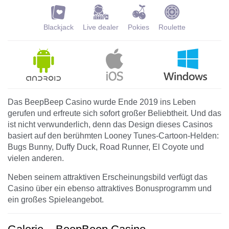
Blackjack
Live dealer
Pokies
Roulette
Das BeepBeep Casino wurde Ende 2019 ins Leben
gerufen und erfreute sich sofort großer Beliebtheit. Und das
ist nicht verwunderlich, denn das Design dieses Casinos
basiert auf den berühmten Looney Tunes-Cartoon-Helden:
Bugs Bunny, Duffy Duck, Road Runner, El Coyote und
vielen anderen.
Neben seinem attraktiven Erscheinungsbild verfügt das
Casino über ein ebenso attraktives Bonusprogramm und
ein großes Spieleangebot.