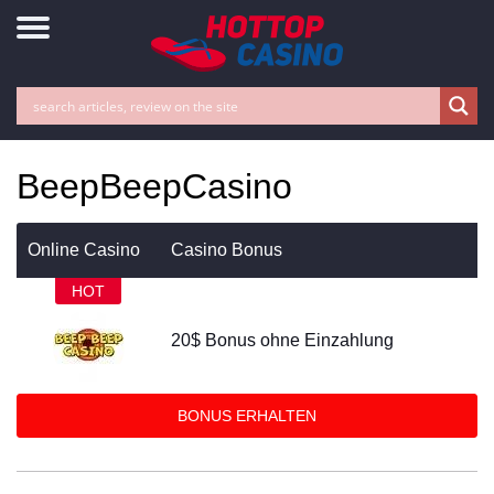
BeepBeepCasino
Online Casino
Casino Bonus
HOT
20$ Bonus ohne Einzahlung
BONUS ERHALTEN