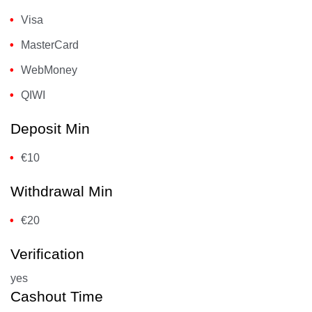
Visa
MasterCard
WebMoney
QIWI
Deposit Min
€10
Withdrawal Min
€20
Verification
yes
Cashout Time