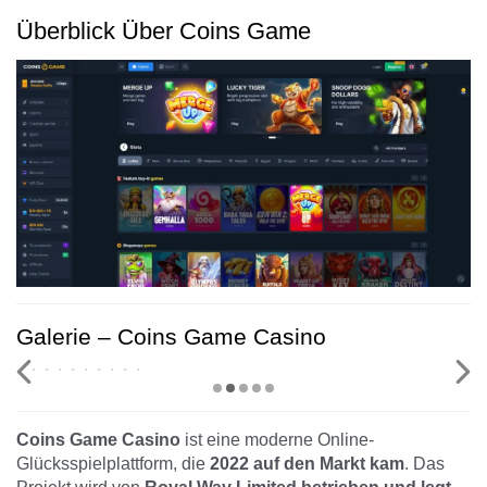
Überblick Über Coins Game
Galerie – Coins Game Casino
Coins Game Casino
ist eine moderne Online-
Glücksspielplattform, die
2022 auf den Markt kam
. Das