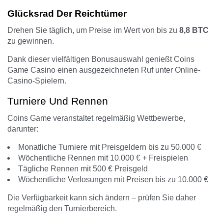
Glücksrad Der Reichtümer
Drehen Sie täglich, um Preise im Wert von bis zu
8,8 BTC
zu gewinnen.
Dank dieser vielfältigen Bonusauswahl genießt Coins
Game Casino einen ausgezeichneten Ruf unter Online-
Casino-Spielern.
Turniere Und Rennen
Coins Game veranstaltet regelmäßig Wettbewerbe,
darunter:
Monatliche Turniere mit Preisgeldern bis zu 50.000 €
Wöchentliche Rennen mit 10.000 € + Freispielen
Tägliche Rennen mit 500 € Preisgeld
Wöchentliche Verlosungen mit Preisen bis zu 10.000 €
Die Verfügbarkeit kann sich ändern – prüfen Sie daher
regelmäßig den Turnierbereich.