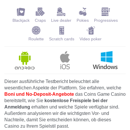
Blackjack
Craps
Live dealer
Pokies
Progressives
Roulette
Scratch cards
Video poker
Dieser ausführliche Testbericht beleuchtet alle
wesentlichen Aspekte der Plattform. Sie erfahren, welche
Boni und No-Deposit-Angebote
das Coins Game Casino
bereitstellt, wie Sie
kostenlose Freispiele bei der
Anmeldung
erhalten und welche Spiele verfügbar sind.
Außerdem analysieren wir die wichtigsten Vor- und
Nachteile, damit Sie entscheiden können, ob dieses
Casino zu Ihrem Spielstil passt.