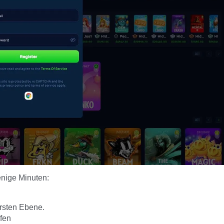
enige Minuten:
ersten Ebene.
fen