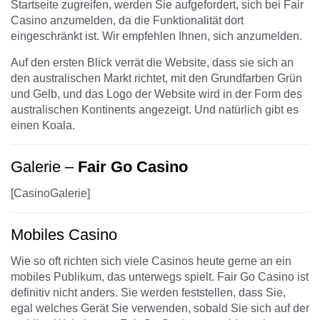
Startseite zugreifen, werden Sie aufgefordert, sich bei Fair
Casino anzumelden, da die Funktionalität dort
eingeschränkt ist. Wir empfehlen Ihnen, sich anzumelden.
Auf den ersten Blick verrät die Website, dass sie sich an
den australischen Markt richtet, mit den Grundfarben Grün
und Gelb, und das Logo der Website wird in der Form des
australischen Kontinents angezeigt. Und natürlich gibt es
einen Koala.
Galerie –
Fair Go Casino
[CasinoGalerie]
Mobiles Casino
Wie so oft richten sich viele Casinos heute gerne an ein
mobiles Publikum, das unterwegs spielt. Fair Go Casino ist
definitiv nicht anders. Sie werden feststellen, dass Sie,
egal welches Gerät Sie verwenden, sobald Sie sich auf der