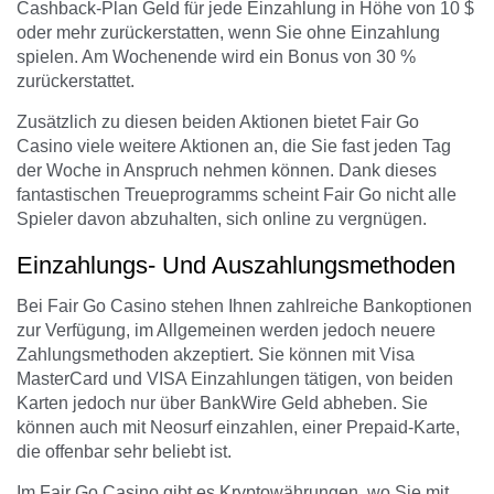
Cashback-Plan Geld für jede Einzahlung in Höhe von 10 $
oder mehr zurückerstatten, wenn Sie ohne Einzahlung
spielen. Am Wochenende wird ein Bonus von 30 %
zurückerstattet.
Zusätzlich zu diesen beiden Aktionen bietet Fair Go
Casino viele weitere Aktionen an, die Sie fast jeden Tag
der Woche in Anspruch nehmen können. Dank dieses
fantastischen Treueprogramms scheint Fair Go nicht alle
Spieler davon abzuhalten, sich online zu vergnügen.
Einzahlungs- Und Auszahlungsmethoden
Bei Fair Go Casino stehen Ihnen zahlreiche Bankoptionen
zur Verfügung, im Allgemeinen werden jedoch neuere
Zahlungsmethoden akzeptiert. Sie können mit Visa
MasterCard und VISA Einzahlungen tätigen, von beiden
Karten jedoch nur über BankWire Geld abheben. Sie
können auch mit Neosurf einzahlen, einer Prepaid-Karte,
die offenbar sehr beliebt ist.
Im Fair Go Casino gibt es Kryptowährungen, wo Sie mit