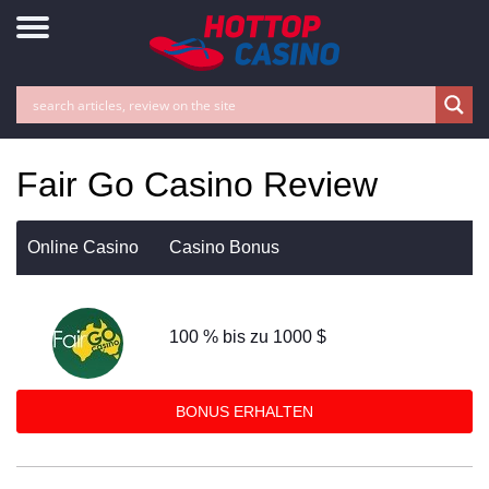
Fair Go Casino Review
Online Casino
Casino Bonus
100 % bis zu 1000 $
BONUS ERHALTEN