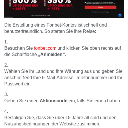
Die Erstellung eines Fonbet-Kontos ist schnell und
benutzerfreundlich. So starten Sie Ihre Reise:
Besuchen Sie
fonbet.com
und klicken Sie oben rechts auf
die Schaltfläche
„Anmelden“
.
Wählen Sie Ihr Land und Ihre Währung aus und geben Sie
anschließend Ihre E-Mail-Adresse, Telefonnummer und Ihr
Passwort ein.
Geben Sie einen
Aktionscode
ein, falls Sie einen haben.
Bestätigen Sie, dass Sie über 18 Jahre alt sind und den
Nutzungsbedingungen der Website zustimmen.