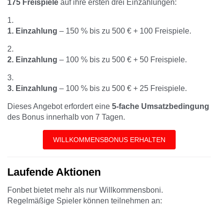
175 Freispiele
auf ihre ersten drei Einzahlungen:
1. Einzahlung
– 150 % bis zu 500 € + 100 Freispiele.
2. Einzahlung
– 100 % bis zu 500 € + 50 Freispiele.
3. Einzahlung
– 100 % bis zu 500 € + 25 Freispiele.
Dieses Angebot erfordert eine
5-fache Umsatzbedingung
des Bonus innerhalb von 7 Tagen.
WILLKOMMENSBONUS ERHALTEN
Laufende Aktionen
Fonbet bietet mehr als nur Willkommensboni.
Regelmäßige Spieler können teilnehmen an: