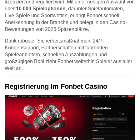
lizenziert und reguliert wird. Mit einer riesigen Auswahl von
über
10.000 Spieloptionen
, darunter Spielautomaten,
Live-Spiele und Sportwetten, erlangt Fonbet schnell
Anerkennung in der Branche und belegt in den Casino-
Bewertungen von 2025 Spitzenplätze.
Dank robuster Sicherheitsmaßnahmen, 24/7-
Kundensupport, Partnerschaften mit führenden
Spieleanbietern, schnellen Auszahlungen und
großzügigen Boni zieht Fonbet weiterhin Spieler aus aller
Welt an.
Registrierung Im Fonbet Casino