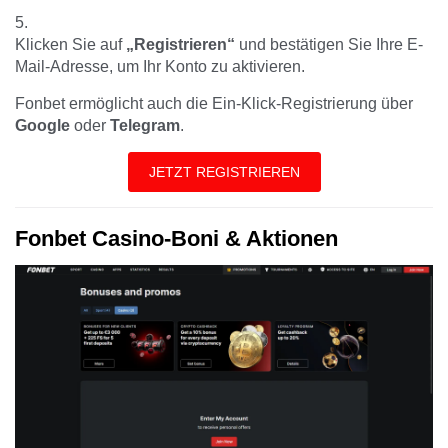
Klicken Sie auf
„Registrieren“
und bestätigen Sie Ihre E-
Mail-Adresse, um Ihr Konto zu aktivieren.
Fonbet ermöglicht auch die Ein-Klick-Registrierung über
Google
oder
Telegram
.
JETZT REGISTRIEREN
Fonbet Casino-Boni & Aktionen