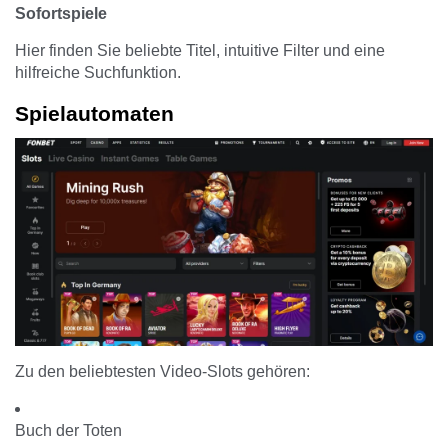
Sofortspiele
Hier finden Sie beliebte Titel, intuitive Filter und eine
hilfreiche Suchfunktion.
Spielautomaten
Zu den beliebtesten Video-Slots gehören:
Buch der Toten