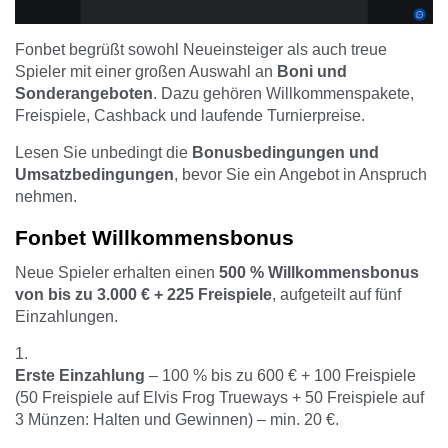
Fonbet begrüßt sowohl Neueinsteiger als auch treue
Spieler mit einer großen Auswahl an
Boni und
Sonderangeboten
. Dazu gehören Willkommenspakete,
Freispiele, Cashback und laufende Turnierpreise.
Lesen Sie unbedingt die
Bonusbedingungen und
Umsatzbedingungen
, bevor Sie ein Angebot in Anspruch
nehmen.
Fonbet Willkommensbonus
Neue Spieler erhalten einen
500 % Willkommensbonus
von bis zu 3.000 € + 225 Freispiele
, aufgeteilt auf fünf
Einzahlungen.
Erste Einzahlung
– 100 % bis zu 600 € + 100 Freispiele
(50 Freispiele auf
Elvis Frog Trueways
+ 50 Freispiele auf
3 Münzen: Halten und Gewinnen
) – min. 20 €.