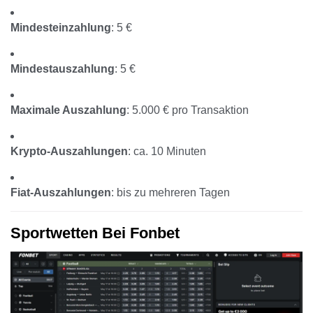
Mindesteinzahlung
: 5 €
Mindestauszahlung
: 5 €
Maximale Auszahlung
: 5.000 € pro Transaktion
Krypto-Auszahlungen
: ca. 10 Minuten
Fiat-Auszahlungen
: bis zu mehreren Tagen
Sportwetten Bei Fonbet