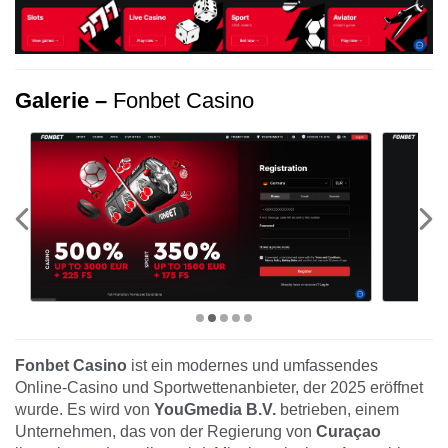
Galerie –
Fonbet Casino
Fonbet Casino
ist ein modernes und umfassendes
Online-Casino und Sportwettenanbieter, der 2025 eröffnet
wurde. Es wird von
YouGmedia B.V.
betrieben, einem
Unternehmen, das von der Regierung von
Curaçao