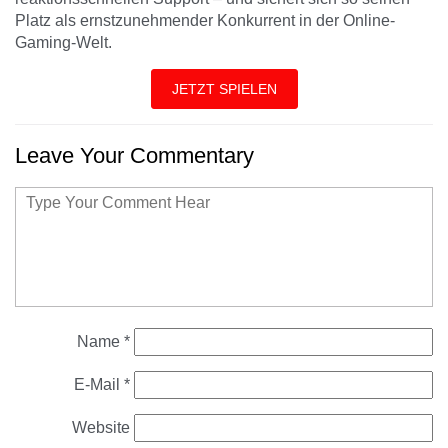
Platz als ernstzunehmender Konkurrent in der Online-
Gaming-Welt.
JETZT SPIELEN
Leave Your Commentary
Name
*
E-Mail
*
Website