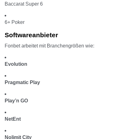
Baccarat Super 6
6+ Poker
Softwareanbieter
Fonbet arbeitet mit Branchengrößen wie:
Evolution
Pragmatic Play
Play’n GO
NetEnt
Nolimit City