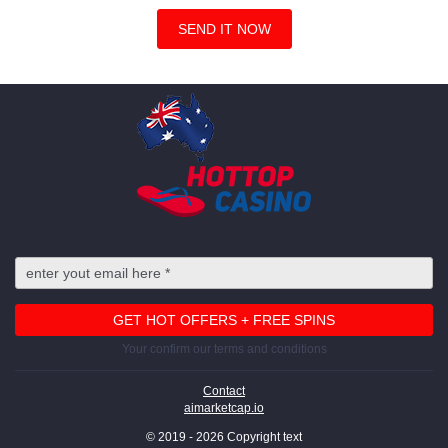
Your confirm our terms and conditions
Contact
aimarketcap.io
© 2019 - 2026 Copyright text