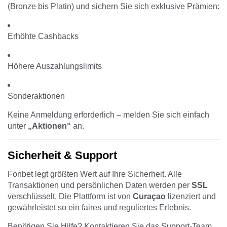
(Bronze bis Platin) und sichern Sie sich exklusive Prämien:
Erhöhte Cashbacks
Höhere Auszahlungslimits
Sonderaktionen
Keine Anmeldung erforderlich – melden Sie sich einfach
unter
„Aktionen“
an.
Sicherheit & Support
Fonbet legt größten Wert auf Ihre Sicherheit. Alle
Transaktionen und persönlichen Daten werden per
SSL
verschlüsselt. Die Plattform ist von
Curaçao
lizenziert und
gewährleistet so ein faires und reguliertes Erlebnis.
Benötigen Sie Hilfe? Kontaktieren Sie das Support-Team