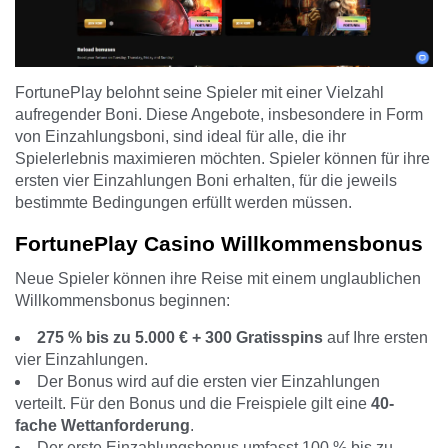
FortunePlay belohnt seine Spieler mit einer Vielzahl
aufregender Boni. Diese Angebote, insbesondere in Form
von Einzahlungsboni, sind ideal für alle, die ihr
Spielerlebnis maximieren möchten. Spieler können für ihre
ersten vier Einzahlungen Boni erhalten, für die jeweils
bestimmte Bedingungen erfüllt werden müssen.
FortunePlay Casino Willkommensbonus
Neue Spieler können ihre Reise mit einem unglaublichen
Willkommensbonus beginnen:
275 % bis zu 5.000 € + 300 Gratisspins
auf Ihre ersten
vier Einzahlungen.
Der Bonus wird auf die ersten vier Einzahlungen
verteilt. Für den Bonus und die Freispiele gilt eine
40-
fache Wettanforderung
.
Der erste Einzahlungsbonus umfasst 100 % bis zu