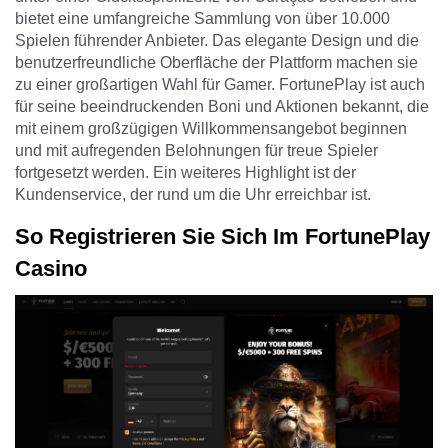
bietet eine umfangreiche Sammlung von über 10.000
Spielen führender Anbieter. Das elegante Design und die
benutzerfreundliche Oberfläche der Plattform machen sie
zu einer großartigen Wahl für Gamer. FortunePlay ist auch
für seine beeindruckenden Boni und Aktionen bekannt, die
mit einem großzügigen Willkommensangebot beginnen
und mit aufregenden Belohnungen für treue Spieler
fortgesetzt werden. Ein weiteres Highlight ist der
Kundenservice, der rund um die Uhr erreichbar ist.
So Registrieren Sie Sich Im FortunePlay
Casino