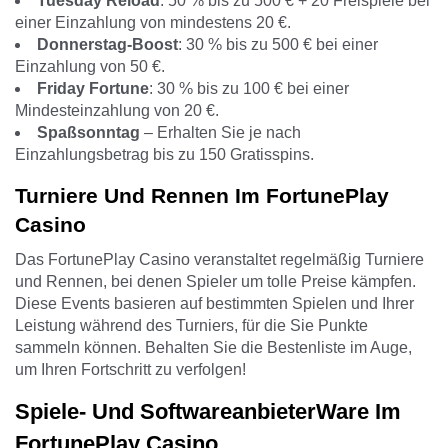
Tuesday Reload
: 50 % bis zu 500 € + 20 Freispiele bei
einer Einzahlung von mindestens 20 €.
Donnerstag-Boost
: 30 % bis zu 500 € bei einer
Einzahlung von 50 €.
Friday Fortune
: 30 % bis zu 100 € bei einer
Mindesteinzahlung von 20 €.
Spaßsonntag
– Erhalten Sie je nach
Einzahlungsbetrag bis zu 150 Gratisspins.
Turniere Und Rennen Im FortunePlay
Casino
Das FortunePlay Casino veranstaltet regelmäßig Turniere
und Rennen, bei denen Spieler um tolle Preise kämpfen.
Diese Events basieren auf bestimmten Spielen und Ihrer
Leistung während des Turniers, für die Sie Punkte
sammeln können. Behalten Sie die Bestenliste im Auge,
um Ihren Fortschritt zu verfolgen!
Spiele- Und SoftwareanbieterWare Im
FortunePlay Casino