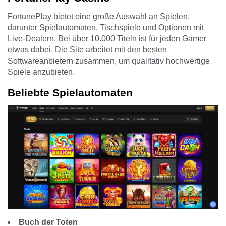
FortunePlay bietet eine große Auswahl an Spielen,
darunter Spielautomaten, Tischspiele und Optionen mit
Live-Dealern. Bei über 10.000 Titeln ist für jeden Gamer
etwas dabei. Die Site arbeitet mit den besten
Softwareanbietern zusammen, um qualitativ hochwertige
Spiele anzubieten.
Beliebte Spielautomaten
Buch der Toten