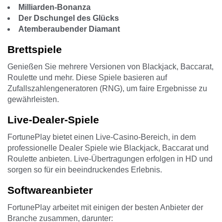
Milliarden-Bonanza
Der Dschungel des Glücks
Atemberaubender Diamant
Brettspiele
Genießen Sie mehrere Versionen von Blackjack, Baccarat,
Roulette und mehr. Diese Spiele basieren auf
Zufallszahlengeneratoren (RNG), um faire Ergebnisse zu
gewährleisten.
Live-Dealer-Spiele
FortunePlay bietet einen Live-Casino-Bereich, in dem
professionelle Dealer Spiele wie Blackjack, Baccarat und
Roulette anbieten. Live-Übertragungen erfolgen in HD und
sorgen so für ein beeindruckendes Erlebnis.
Softwareanbieter
FortunePlay arbeitet mit einigen der besten Anbieter der
Branche zusammen, darunter: