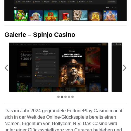
Galerie –
Spinjo Casino
Das im Jahr 2024 gegründete FortunePlay Casino macht
sich in der Welt des Online-Glücksspiels bereits einen
Namen. Eigentum von Hollycorn N.V. Das Casino wird
unter einer Glücksspiellizenz von Curaçao betrieben und