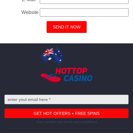
Website
Your confirm our terms and conditions