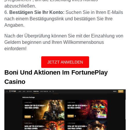
abzuschließen.
Bestätigen Sie Ihr Konto:
Suchen Sie in Ihren E-Mails
nach einem Bestätigungslink und bestätigen Sie Ihre
Angaben.
Nach der Überprüfung können Sie mit der Einzahlung von
Geldern beginnen und Ihren Willkommensbonus
einfordern!
JETZT ANMELDEN
Boni Und Aktionen Im FortunePlay
Casino