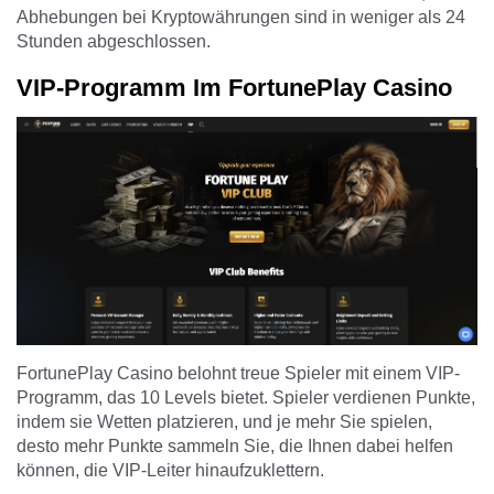
Abhebungen bei Kryptowährungen sind in weniger als 24
Stunden abgeschlossen.
VIP-Programm Im FortunePlay Casino
FortunePlay Casino belohnt treue Spieler mit einem VIP-
Programm, das 10 Levels bietet. Spieler verdienen Punkte,
indem sie Wetten platzieren, und je mehr Sie spielen,
desto mehr Punkte sammeln Sie, die Ihnen dabei helfen
können, die VIP-Leiter hinaufzuklettern.