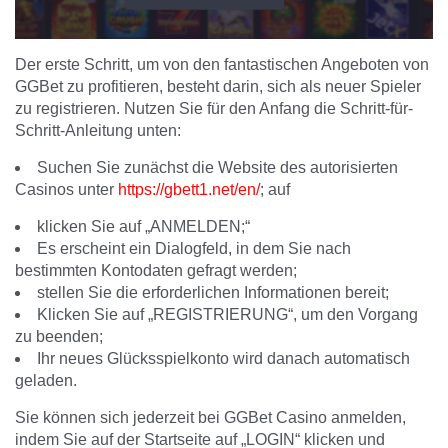
Der erste Schritt, um von den fantastischen Angeboten von
GGBet zu profitieren, besteht darin, sich als neuer Spieler
zu registrieren. Nutzen Sie für den Anfang die Schritt-für-
Schritt-Anleitung unten:
Suchen Sie zunächst die Website des autorisierten
Casinos unter
https://gbett1.net/en/
; auf
klicken Sie auf „ANMELDEN;“
Es erscheint ein Dialogfeld, in dem Sie nach
bestimmten Kontodaten gefragt werden;
stellen Sie die erforderlichen Informationen bereit;
Klicken Sie auf „REGISTRIERUNG“, um den Vorgang
zu beenden;
Ihr neues Glücksspielkonto wird danach automatisch
geladen.
Sie können sich jederzeit bei GGBet Casino anmelden,
indem Sie auf der Startseite auf „LOGIN“ klicken und