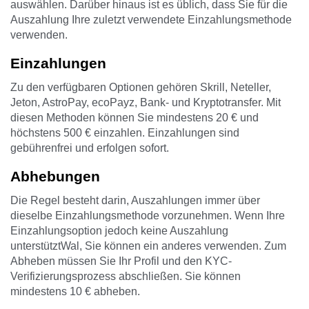
auswählen. Darüber hinaus ist es üblich, dass Sie für die
Auszahlung Ihre zuletzt verwendete Einzahlungsmethode
verwenden.
Einzahlungen
Zu den verfügbaren Optionen gehören Skrill, Neteller,
Jeton, AstroPay, ecoPayz, Bank- und Kryptotransfer. Mit
diesen Methoden können Sie mindestens 20 € und
höchstens 500 € einzahlen. Einzahlungen sind
gebührenfrei und erfolgen sofort.
Abhebungen
Die Regel besteht darin, Auszahlungen immer über
dieselbe Einzahlungsmethode vorzunehmen. Wenn Ihre
Einzahlungsoption jedoch keine Auszahlung
unterstütztWal, Sie können ein anderes verwenden. Zum
Abheben müssen Sie Ihr Profil und den KYC-
Verifizierungsprozess abschließen. Sie können
mindestens 10 € abheben.