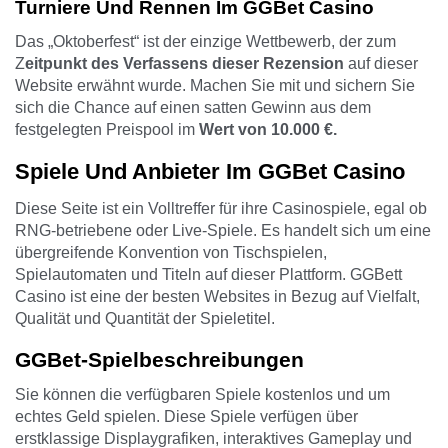
Turniere Und Rennen Im GGBet Casino
Das „Oktoberfest“ ist der einzige Wettbewerb, der zum
Z
eitpunkt des Verfassens dieser Rezension
auf dieser
Website erwähnt wurde. Machen Sie mit und sichern Sie
sich die Chance auf einen satten Gewinn aus dem
festgelegten Preispool im
Wert von 10.000 €.
Spiele Und Anbieter Im GGBet Casino
Diese Seite ist ein Volltreffer für ihre Casinospiele, egal ob
RNG-betriebene oder Live-Spiele. Es handelt sich um eine
übergreifende Konvention von Tischspielen,
Spielautomaten und Titeln auf dieser Plattform. GGBett
Casino ist eine der besten Websites in Bezug auf Vielfalt,
Qualität und Quantität der Spieletitel.
GGBet-Spielbeschreibungen
Sie können die verfügbaren Spiele kostenlos und um
echtes Geld spielen. Diese Spiele verfügen über
erstklassige Displaygrafiken, interaktives Gameplay und