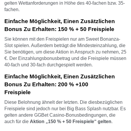
gelten Wettanforderungen in Höhe des 40-fachen bzw. 35-
fachen.
Einfache Möglichkeit, Einen Zusätzlichen
Bonus Zu Erhalten: 150 % + 50 Freispiele
Sie können mit den Freispielen nur am Sweet Bonanza-
Slot spielen. Außerdem beträgt die Mindesteinzahlung, die
Sie benötigen, um diese Aktion in Anspruch zu nehmen, 25
€. Der Einzahlungsbonusbetrag und die Freispiele müssen
40-fach und 30-fach durchgespielt werden.
Einfache Möglichkeit, Einen Zusätzlichen
Bonus Zu Erhalten: 200 % +100
Freispiele
Diese Belohnung ähnelt der letzten. Die diesbezüglichen
Freispiele sind jedoch nur bei Big Bass Splash nutzbar. Es
gelten andere GGBet Casino-Bonusbedingungen, die
auch für die
Aktion „150 % + 50 Freispiele“ gelten
.