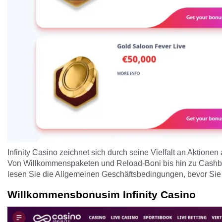
Infinity Casino zeichnet sich durch seine Vielfalt an Aktion
Von Willkommenspaketen und Reload-Boni bis hin zu Cashba
lesen Sie die Allgemeinen Geschäftsbedingungen, bevor Sie 
Willkommensbonus
Im Infinity Casino