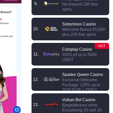
9.
No Deposit 100 free
spins
Slotsmines Casino
10.
Welcome Bonus €5,000
plus 200 free spins
HOT
Coinplay Casino
11.
100% of up to 5000
USDT
Spades Queen Casino
12.
Exclusive Welcome
Package: 125% up to
2000 EUR + 250FS
Vulkan Bet Casino
13.
Bargeldbonus ohne
Einzahlung 25 und 10