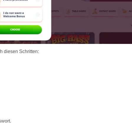
h diesen Schritten:
swort.