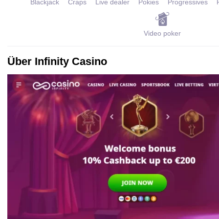
Blackjack
Craps
Live dealer
Pokies
Progressives
Video poker
Über Infinity Casino