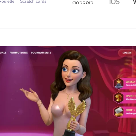
Roulette
Scratch cards