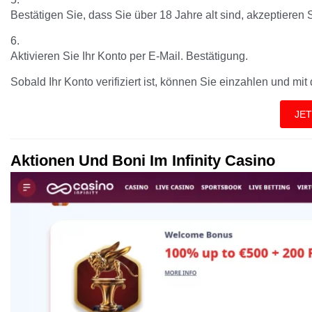
Bestätigen Sie, dass Sie über 18 Jahre alt sind, akzeptieren
Aktivieren Sie Ihr Konto per E-Mail. Bestätigung.
Sobald Ihr Konto verifiziert ist, können Sie einzahlen und mi
JET
Aktionen Und Boni Im Infinity Casino