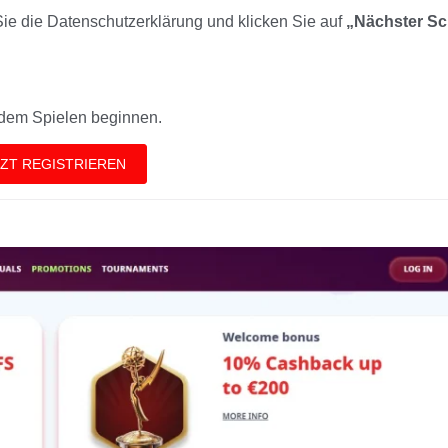
 Sie die Datenschutzerklärung und klicken Sie auf
„Nächster Sch
t dem Spielen beginnen.
ZT REGISTRIEREN