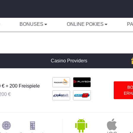
BONUSES
ONLINE POKIES
P
Casino Providers
€ + 200 Freispiele
B
ERH
200 €