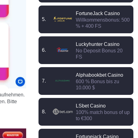
FortuneJack Casino
5.
Willkommensbonus: 500
% + 400 FS
Luckyhunter Casino
6.
No Deposit Bonus 20
FS
Alphabookbet Casino
7.
600 % Bonus bis zu
10.000 $
g aufnehmen.
n. Bitte
LSbet Casino
8.
100% match bonus of up
to €300
Fortunejack Casino