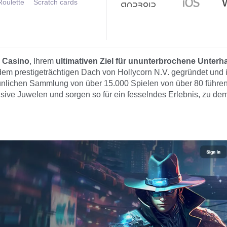
Roulette
Scratch cards
 Casino
, Ihrem
ultimativen Ziel für ununterbrochene Unterh
em prestigeträchtigen Dach von Hollycorn N.V. gegründet und is
unlichen Sammlung von über 15.000 Spielen von über 80 führe
lusive Juwelen und sorgen so für ein fesselndes Erlebnis, zu de