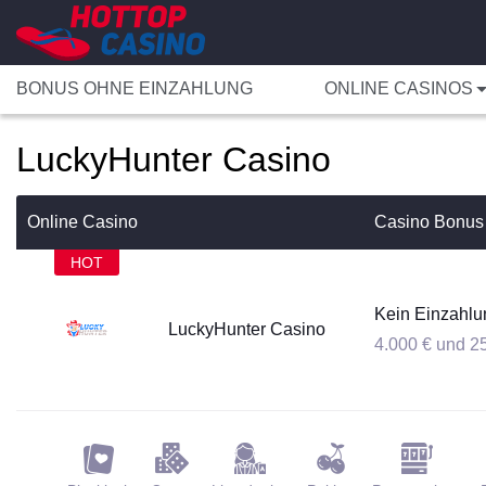
BONUS OHNE EINZAHLUNG
ONLINE CASINOS
LuckyHunter Casino
Online Casino
Casino Bonus
HOT
Kein Einzahl
LuckyHunter Casino
4.000 € und 25