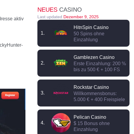
NEUES
CASINO
Last updated
Dezember 9, 2025
dresse aktiv
HitnSpin Casino
1.
50 Spins ohne
Einzahlung
uckyHunter-
Gamblezen Casino
2.
Erste Einzahlung: 200 %
bis zu 500 € + 100 FS
Rockstar Casino
3.
Willkommensbonus:
5.000 € + 400 Freispiele
Pelican Casino
4.
$ 15 Bonus ohne
Einzahlung