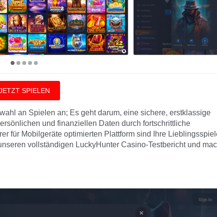
JETZT SPIELEN
ahl an Spielen an; Es geht darum, eine sichere, erstklassige
rsönlichen und finanziellen Daten durch fortschrittliche
für Mobilgeräte optimierten Plattform sind Ihre Lieblingsspiel
in unseren vollständigen LuckyHunter Casino-Testbericht und ma