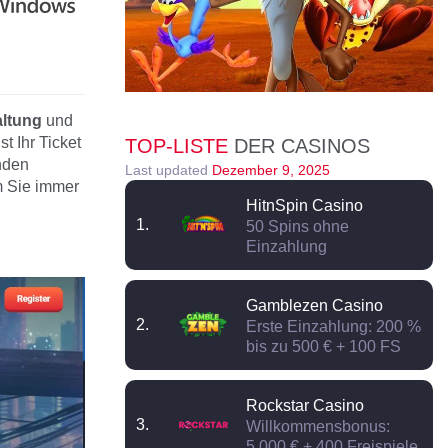
altung
und
t Ihr Ticket
TOP-LISTE
DER CASINOS
nden
Last updated
Dezember 9, 2025
m Sie immer
HitnSpin Casino
1.
50 Spins ohne
Einzahlung
Gamblezen Casino
2.
Erste Einzahlung: 200 %
bis zu 500 € + 100 FS
Rockstar Casino
3.
Willkommensbonus:
5.000 € + 400 Freispiele