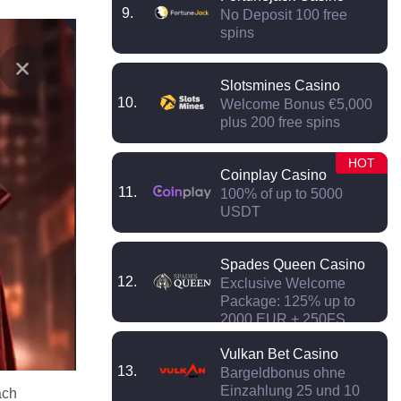
9.
No Deposit 100 free
spins
Slotsmines Casino
10.
Welcome Bonus €5,000
plus 200 free spins
HOT
Coinplay Casino
11.
100% of up to 5000
USDT
Spades Queen Casino
12.
Exclusive Welcome
Package: 125% up to
2000 EUR + 250FS
Vulkan Bet Casino
13.
Bargeldbonus ohne
Einzahlung 25 und 10
ach