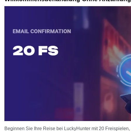
Beginnen Sie Ihre Reise bei LuckyHunter mit 20 Freispielen, 