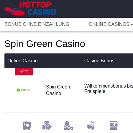
BONUS OHNE EINZAHLUNG
ONLINE CASINOS
Spin Green Casino
Online Casino
Casino Bonus
HOT
Willkommensbonus bis
Spin Green
Freispiele
Casino