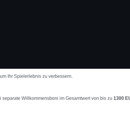
um Ihr Spielerlebnis zu verbessern.
i separate Willkommensboni im Gesamtwert von bis zu
1300 E