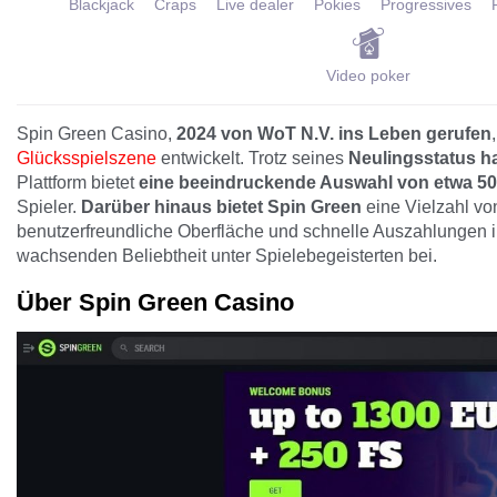
Blackjack
Craps
Live dealer
Pokies
Progressives
Video poker
Spin Green Casino,
2024 von WoT N.V. ins Leben gerufen
Glücksspielszene
entwickelt. Trotz seines
Neulingsstatus ha
Plattform bietet
eine beeindruckende Auswahl von etwa 5
Spieler.
Darüber hinaus bietet Spin Green
eine Vielzahl vo
benutzerfreundliche Oberfläche und schnelle Auszahlungen i
wachsenden Beliebtheit unter Spielebegeisterten bei.
Über Spin Green Casino