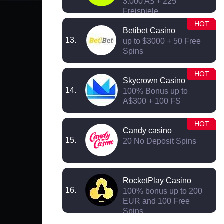
3.000 A$ + 225
Freispiele
HOT
Betibet Casino
13.
up to $3000 + 50 Free
Spins
HOT
Skycrown Casino
14.
100% Bonus up to
A$300 + 100 FS
HOT
Candy casino
15.
20 No Deposit Spins
RocketPlay Casino
16.
100% bonus up to 200
EUR and 100 Free
Spins