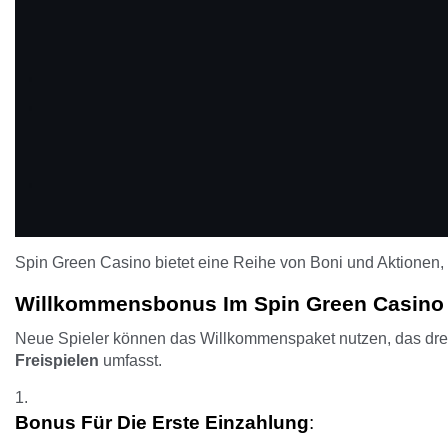
Spin Green Casino bietet eine Reihe von Boni und Aktionen, 
Willkommensbonus Im Spin Green Casino
Neue Spieler können das Willkommenspaket nutzen, das dre
Freispielen
umfasst.
Bonus Für Die Erste Einzahlung
: