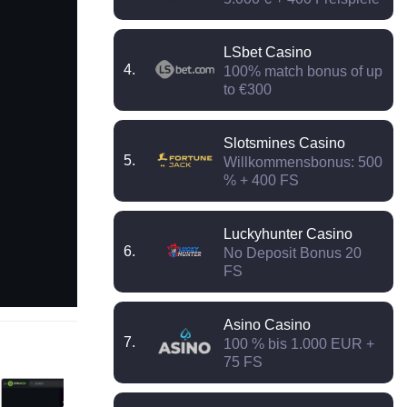
LSbet Casino
4.
100% match bonus of up
to €300
Slotsmines Casino
5.
Willkommensbonus: 500
% + 400 FS
Luckyhunter Casino
6.
No Deposit Bonus 20
FS
Asino Casino
7.
100 % bis 1.000 EUR +
75 FS