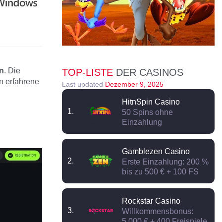
en
. Die
TOP-LISTE
DER CASINOS
n erfahrene
Last updated
Dezember 9, 2025
HitnSpin Casino
1.
50 Spins ohne
Einzahlung
Gamblezen Casino
2.
Erste Einzahlung: 200 %
bis zu 500 € + 100 FS
Rockstar Casino
3.
Willkommensbonus:
5.000 € + 400 Freispiele