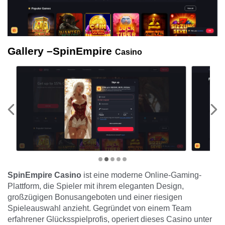
Gallery –SpinEmpire
Casino
SpinEmpire Casino
ist eine moderne Online-Gaming-
Plattform, die Spieler mit ihrem eleganten Design,
großzügigen Bonusangeboten und einer riesigen
Spieleauswahl anzieht. Gegründet von einem Team
erfahrener Glücksspielprofis, operiert dieses Casino unter