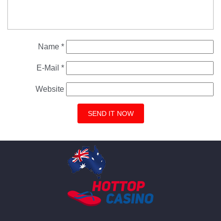
Name
*
E-Mail
*
Website