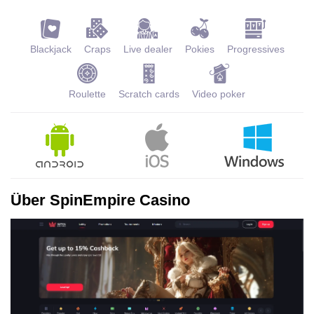
Blackjack
Craps
Live dealer
Pokies
Progressives
Roulette
Scratch cards
Video poker
Über SpinEmpire Casino