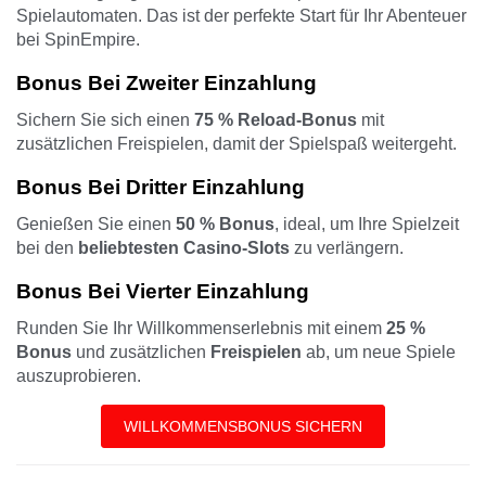
Spielautomaten. Das ist der perfekte Start für Ihr Abenteuer
bei SpinEmpire.
Bonus Bei Zweiter Einzahlung
Sichern Sie sich einen
75 % Reload-Bonus
mit
zusätzlichen Freispielen, damit der Spielspaß weitergeht.
Bonus Bei Dritter Einzahlung
Genießen Sie einen
50 % Bonus
, ideal, um Ihre Spielzeit
bei den
beliebtesten Casino-Slots
zu verlängern.
Bonus Bei Vierter Einzahlung
Runden Sie Ihr Willkommenserlebnis mit einem
25 %
Bonus
und zusätzlichen
Freispielen
ab, um neue Spiele
auszuprobieren.
WILLKOMMENSBONUS SICHERN