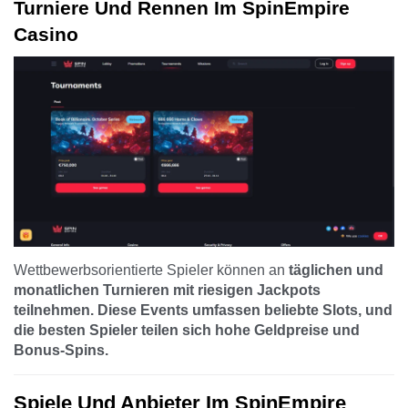
Turniere Und Rennen Im SpinEmpire
Casino
Wettbewerbsorientierte Spieler können an
täglichen und
monatlichen Turnieren mit riesigen Jackpots
teilnehmen. Diese Events umfassen beliebte Slots, und
die besten Spieler teilen sich hohe Geldpreise und
Bonus-Spins.
Spiele Und Anbieter Im SpinEmpire