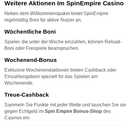
Weitere Aktionen Im SpinEmpire Casino
Neben dem Willkommenspaket bietet SpinEmpire
regelmäßig Boni für aktive Nutzer an.
Wöchentliche Boni
Spieler, die unter der Woche einzahlen, können Reload-
Boni oder Freispiele beanspruchen.
Wochenend-Bonus
Exklusive Wochenendaktionen bieten Cashback oder
Einzahlungsboni speziell für das Spielen am
Wochenende.
Treue-Cashback
Sammeln Sie Punkte mit jeder Wette und tauschen Sie sie
gegen Echtgeld im
Spin Empire Bonus-Shop
des
Casinos ein.