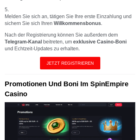
Melden Sie sich an, tätigen Sie Ihre erste Einzahlung und
sichern Sie sich Ihren
Willkommensbonus
.
Nach der Registrierung können Sie außerdem dem
Telegram-Kanal
beitreten, um
exklusive Casino-Boni
und Echtzeit-Updates zu erhalten.
JETZT REGISTRIEREN
Promotionen Und Boni Im SpinEmpire
Casino