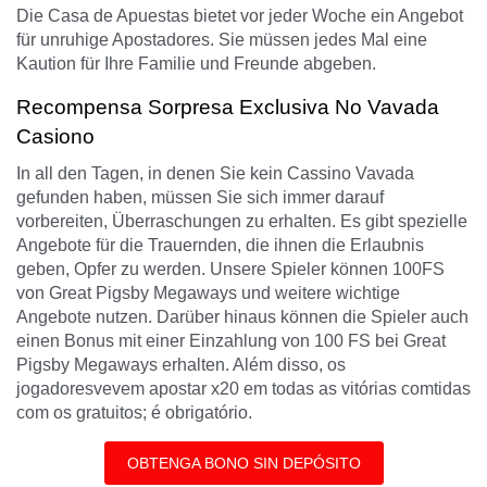
Die Casa de Apuestas bietet vor jeder Woche ein Angebot
für unruhige Apostadores. Sie müssen jedes Mal eine
Kaution für Ihre Familie und Freunde abgeben.
Recompensa Sorpresa Exclusiva No Vavada
Casiono
In all den Tagen, in denen Sie kein Cassino Vavada
gefunden haben, müssen Sie sich immer darauf
vorbereiten, Überraschungen zu erhalten. Es gibt spezielle
Angebote für die Trauernden, die ihnen die Erlaubnis
geben, Opfer zu werden. Unsere Spieler können 100FS
von Great Pigsby Megaways und weitere wichtige
Angebote nutzen. Darüber hinaus können die Spieler auch
einen Bonus mit einer Einzahlung von 100 FS bei Great
Pigsby Megaways erhalten. Além disso, os
jogadoresvevem apostar x20 em todas as vitórias comtidas
com os gratuitos; é obrigatório.
OBTENGA BONO SIN DEPÓSITO