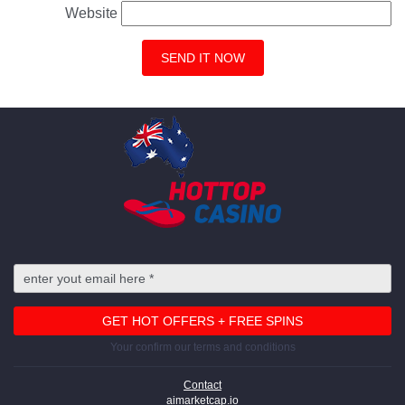
Website
Your confirm our terms and conditions
Contact
aimarketcap.io