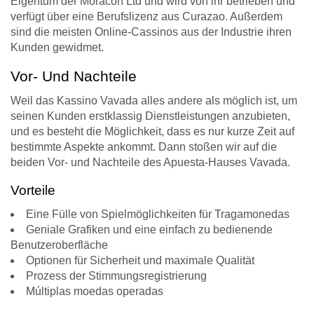
Eigentum der Moracon Ltd und wird von ihr betrieben und
verfügt über eine Berufslizenz aus Curazao. Außerdem
sind die meisten Online-Cassinos aus der Industrie ihren
Kunden gewidmet.
Vor- Und Nachteile
Weil das Kassino Vavada alles andere als möglich ist, um
seinen Kunden erstklassig Dienstleistungen anzubieten,
und es besteht die Möglichkeit, dass es nur kurze Zeit auf
bestimmte Aspekte ankommt. Dann stoßen wir auf die
beiden Vor- und Nachteile des Apuesta-Hauses Vavada.
Vorteile
Eine Fülle von Spielmöglichkeiten für Tragamonedas
Geniale Grafiken und eine einfach zu bedienende
Benutzeroberfläche
Optionen für Sicherheit und maximale Qualität
Prozess der Stimmungsregistrierung
Múltiplas moedas operadas