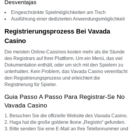
Desventajas
Eingeschränkte Spielmöglichkeiten am Tisch
Ausführung einer dedizierten Anwendungsmöglichkeit
Registrierungsprozess Bei Vavada
Casino
Die meisten Online-Cassinos kosten mehr als die Stunde
des Registrars auf Ihrer Plattform. Um ein Menü, das viel
Dokumentation enthält, oder um sich mit den Spielern zu
unterhalten. Kein Problem, das Vavada Casino vereinfacht
den Registrierungsprozess und erleichtert die
Registrierung für Spieler.
Guia Passo A Passo Para Registrar-Se No
Vavada Casino
Besuchen Sie die offizielle Website des Vavada Casino.
Haga hat die große goldene Ikone „Registro“ gefunden.
Bitte senden Sie eine E-Mail an Ihre Telefonnummer und