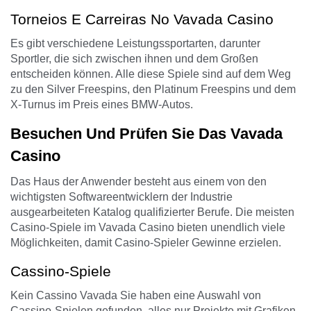
Torneios E Carreiras No Vavada Casino
Es gibt verschiedene Leistungssportarten, darunter
Sportler, die sich zwischen ihnen und dem Großen
entscheiden können. Alle diese Spiele sind auf dem Weg
zu den Silver Freespins, den Platinum Freespins und dem
X-Turnus im Preis eines BMW-Autos.
Besuchen Und Prüfen Sie Das Vavada
Casino
Das Haus der Anwender besteht aus einem von den
wichtigsten Softwareentwicklern der Industrie
ausgearbeiteten Katalog qualifizierter Berufe. Die meisten
Casino-Spiele im Vavada Casino bieten unendlich viele
Möglichkeiten, damit Casino-Spieler Gewinne erzielen.
Cassino-Spiele
Kein Cassino Vavada Sie haben eine Auswahl von
Cassino-Spielen gefunden, alles nur Projekte mit Grafiken