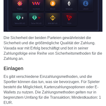
Die Sicherheit der beiden Parteien gewährleistet die
Sicherheit und die größtmögliche Qualität der Zahlung.
Vavada war mit Erfolg beschäftigt und bot in seiner
Zahlungsfolge eine Reihe von Sicherheitsmethoden für die
Zahlung an.
Einlagen
Es gibt verschiedene Einzahlungsmethoden, und die
Sportler können das tun, was sie bevorzugen. Für Spieler
besteht die Möglichkeit, Kartenzahlungsoptionen oder E-
Wallets zu nutzen. Die Zahlungsmethoden gelten nur in
begrenztem Umfang für die Transaktion; Mindestkaution: 1
EUR.