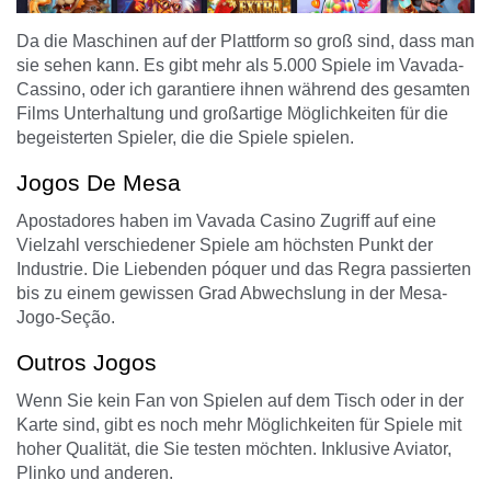
Da die Maschinen auf der Plattform so groß sind, dass man
sie sehen kann. Es gibt mehr als 5.000 Spiele im Vavada-
Cassino, oder ich garantiere ihnen während des gesamten
Films Unterhaltung und großartige Möglichkeiten für die
begeisterten Spieler, die die Spiele spielen.
Jogos De Mesa
Apostadores haben im Vavada Casino Zugriff auf eine
Vielzahl verschiedener Spiele am höchsten Punkt der
Industrie. Die Liebenden póquer und das Regra passierten
bis zu einem gewissen Grad Abwechslung in der Mesa-
Jogo-Seção.
Outros Jogos
Wenn Sie kein Fan von Spielen auf dem Tisch oder in der
Karte sind, gibt es noch mehr Möglichkeiten für Spiele mit
hoher Qualität, die Sie testen möchten. Inklusive Aviator,
Plinko und anderen.