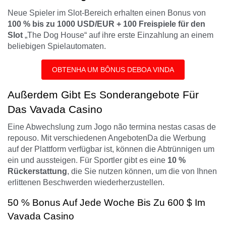
Neue Spieler im Slot-Bereich erhalten einen Bonus von
100 % bis zu 1000 USD/EUR + 100 Freispiele für den
Slot
„The Dog House“ auf ihre erste Einzahlung an einem
beliebigen Spielautomaten.
OBTENHA UM BÔNUS DEBOA VINDA
Außerdem Gibt Es Sonderangebote Für
Das Vavada Casino
Eine Abwechslung zum Jogo não termina nestas casas de
repouso. Mit verschiedenen AngebotenDa die Werbung
auf der Plattform verfügbar ist, können die Abtrünnigen um
ein und aussteigen. Für Sportler gibt es eine
10 %
Rückerstattung
, die Sie nutzen können, um die von Ihnen
erlittenen Beschwerden wiederherzustellen.
50 % Bonus Auf Jede Woche Bis Zu 600 $ Im
Vavada Casino