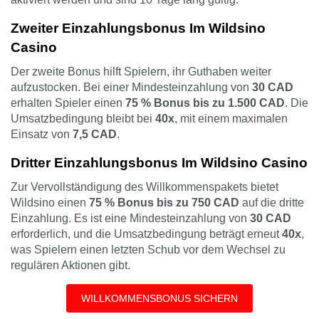
Zweiter Einzahlungsbonus Im Wildsino
Casino
Der zweite Bonus hilft Spielern, ihr Guthaben weiter
aufzustocken. Bei einer Mindesteinzahlung von
30 CAD
erhalten Spieler einen
75 % Bonus bis zu 1.500 CAD
. Die
Umsatzbedingung bleibt bei
40x
, mit einem maximalen
Einsatz von
7,5 CAD
.
Dritter Einzahlungsbonus Im Wildsino Casino
Zur Vervollständigung des Willkommenspakets bietet
Wildsino einen
75 % Bonus bis zu 750 CAD
auf die dritte
Einzahlung. Es ist eine Mindesteinzahlung von
30 CAD
erforderlich, und die Umsatzbedingung beträgt erneut
40x
,
was Spielern einen letzten Schub vor dem Wechsel zu
regulären Aktionen gibt.
WILLKOMMENSBONUS SICHERN