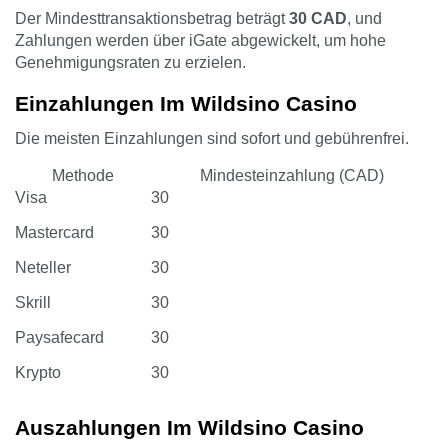
Der Mindesttransaktionsbetrag beträgt
30 CAD
, und
Zahlungen werden über iGate abgewickelt, um hohe
Genehmigungsraten zu erzielen.
Einzahlungen Im Wildsino Casino
Die meisten Einzahlungen sind sofort und gebührenfrei.
Methode
Mindesteinzahlung (CAD)
Visa
30
Mastercard
30
Neteller
30
Skrill
30
Paysafecard
30
Krypto
30
Auszahlungen Im Wildsino Casino