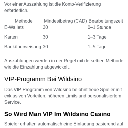
Vor einer Auszahlung ist die Konto-Verifizierung
erforderlich.
Methode
Mindestbetrag (CAD)
Bearbeitungszeit
E-Wallets
30
0–1 Stunde
Karten
30
1–3 Tage
Banküberweisung
30
1–5 Tage
Auszahlungen werden in der Regel mit derselben Methode
wie die Einzahlung abgewickelt.
VIP-Programm Bei Wildsino
Das VIP-Programm von Wildsino belohnt treue Spieler mit
exklusiven Vorteilen, höheren Limits und personalisiertem
Service.
So Wird Man VIP Im Wildsino Casino
Spieler erhalten automatisch eine Einladung basierend auf