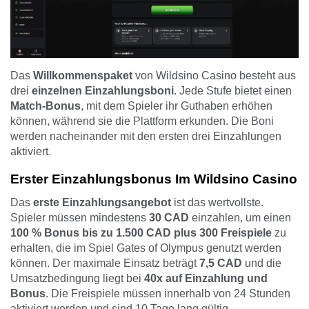
Das
Willkommenspaket
von Wildsino Casino besteht aus
drei
einzelnen Einzahlungsboni
. Jede Stufe bietet einen
Match-Bonus
, mit dem Spieler ihr Guthaben erhöhen
können, während sie die Plattform erkunden. Die Boni
werden nacheinander mit den ersten drei Einzahlungen
aktiviert.
Erster Einzahlungsbonus Im Wildsino Casino
Das
erste Einzahlungsangebot
ist das wertvollste.
Spieler müssen mindestens
30 CAD
einzahlen, um einen
100 % Bonus bis zu 1.500 CAD plus 300 Freispiele
zu
erhalten, die im Spiel
Gates of Olympus
genutzt werden
können. Der maximale Einsatz beträgt
7,5 CAD
und die
Umsatzbedingung liegt bei
40x auf Einzahlung und
Bonus
. Die Freispiele müssen innerhalb von 24 Stunden
aktiviert werden und sind 10 Tage lang gültig.