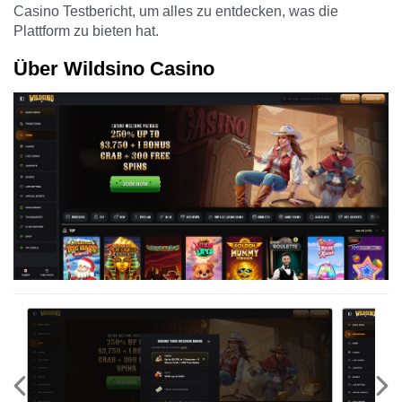
Casino Testbericht, um alles zu entdecken, was die
Plattform zu bieten hat.
Über Wildsino Casino