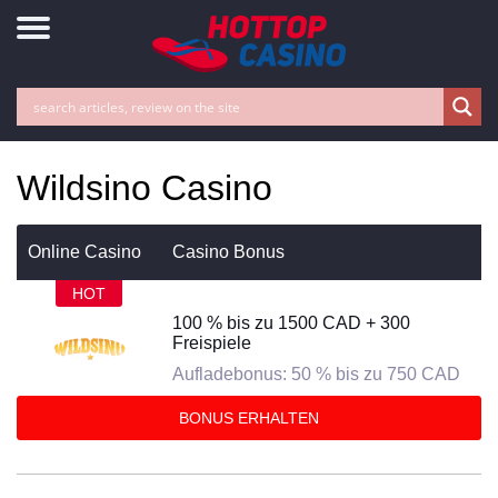
Wildsino Casino
Online Casino
Casino Bonus
HOT
100 % bis zu 1500 CAD + 300
Freispiele
Aufladebonus: 50 % bis zu 750 CAD
BONUS ERHALTEN