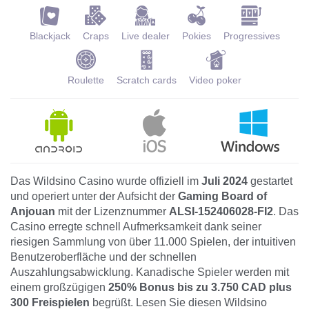
Blackjack
Craps
Live dealer
Pokies
Progressives
Roulette
Scratch cards
Video poker
Das Wildsino Casino wurde offiziell im
Juli 2024
gestartet
und operiert unter der Aufsicht der
Gaming Board of
Anjouan
mit der Lizenznummer
ALSI-152406028-FI2
. Das
Casino erregte schnell Aufmerksamkeit dank seiner
riesigen Sammlung von über 11.000 Spielen, der intuitiven
Benutzeroberfläche und der schnellen
Auszahlungsabwicklung. Kanadische Spieler werden mit
einem großzügigen
250% Bonus bis zu 3.750 CAD plus
300 Freispielen
begrüßt. Lesen Sie diesen Wildsino