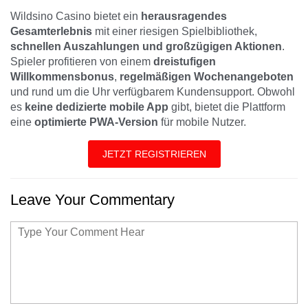
Wildsino Casino bietet ein
herausragendes
Gesamterlebnis
mit einer riesigen Spielbibliothek,
schnellen Auszahlungen und großzügigen Aktionen
.
Spieler profitieren von einem
dreistufigen
Willkommensbonus
,
regelmäßigen Wochenangeboten
und rund um die Uhr verfügbarem Kundensupport. Obwohl
es
keine dedizierte mobile App
gibt, bietet die Plattform
eine
optimierte PWA-Version
für mobile Nutzer.
JETZT REGISTRIEREN
Leave Your Commentary