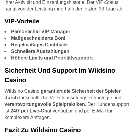
ihrer Aktivität und Einzahlungshistorie. Der VIP-Status
hängt von der Leistung innerhalb der letzten 90 Tage ab.
VIP-Vorteile
Persönlicher VIP-Manager
Maßgeschneiderte Boni
Regelmäßiges Cashback
Schnellere Auszahlungen
Höhere Limits und Prioritätssupport
Sicherheit Und Support Im Wildsino
Casino
Wildsino Casino
garantiert die Sicherheit der Spieler
durch
fortschrittliche Verschlüsselungstechnologie und
verantwortungsvolle Spielpraktiken
. Der Kundensupport
ist
24/7 per Live-Chat
verfügbar, und per E-Mail für
komplexere Anfragen.
Fazit Zu Wildsino Casino