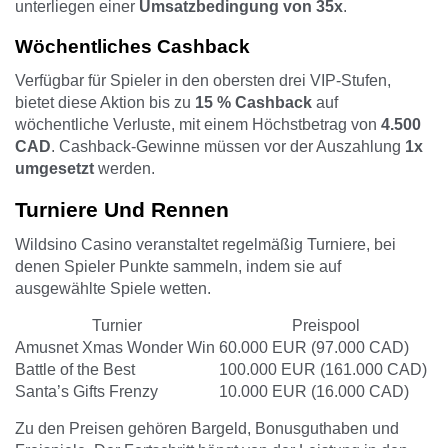
unterliegen einer
Umsatzbedingung von 35x
.
Wöchentliches Cashback
Verfügbar für Spieler in den obersten drei VIP-Stufen,
bietet diese Aktion bis zu
15 % Cashback
auf
wöchentliche Verluste, mit einem Höchstbetrag von
4.500
CAD
. Cashback-Gewinne müssen vor der Auszahlung
1x
umgesetzt
werden.
Turniere Und Rennen
Wildsino Casino veranstaltet regelmäßig Turniere, bei
denen Spieler Punkte sammeln, indem sie auf
ausgewählte Spiele wetten.
Turnier
Preispool
Amusnet Xmas Wonder Win
60.000 EUR (97.000 CAD)
Battle of the Best
100.000 EUR (161.000 CAD)
Santa’s Gifts Frenzy
10.000 EUR (16.000 CAD)
Zu den Preisen gehören Bargeld, Bonusguthaben und