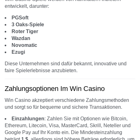
entwickelt, darunter:
PGSoft
3 Oaks-Spiele
Roter Tiger
Wazdan
Novomatic
Ezugi
Diese Unternehmen sind dafür bekannt, innovative und
faire Spielerlebnisse anzubieten.
Zahlungsoptionen Im Win Casino
Win Casino akzeptiert verschiedene Zahlungsmethoden
und sorgt so für bequeme und sichere Transaktionen.
Einzahlungen
: Zahlen Sie mit Optionen wie Bitcoin,
Ethereum, Litecoin, Visa, MasterCard, Skrill, Neteller und
Google Pay auf Ihr Konto ein. Die Mindesteinzahlung
beträgt
1 $
, allerdings sind höhere Beträge erforderlich, um