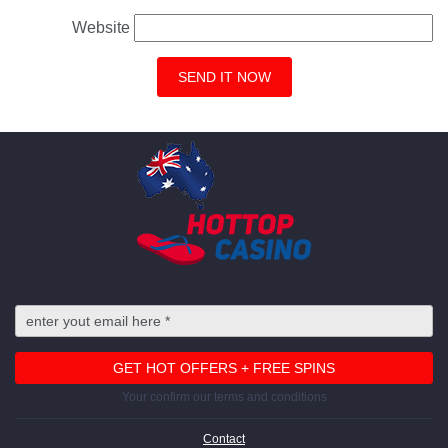
Website
Your confirm our terms and conditions
Contact