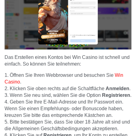
Das Erstellen eines Kontos bei Win Casino ist schnell und
einfach. So können Sie teilnehmen:
Öffnen Sie Ihren Webbrowser und besuchen Sie
Win
Casino
.
Klicken Sie oben rechts auf die Schaltfläche
Anmelden
.
Wenn Sie neu sind, wählen Sie die Option
Registrieren
.
Geben Sie Ihre E-Mail-Adresse und Ihr Passwort ein.
Wenn Sie einen Empfehlungs- oder Bonuscode haben,
kreuzen Sie bitte das entsprechende Kästchen an.
Bitte bestätigen Sie, dass Sie über 18 Jahre alt sind und
die Allgemeinen Geschäftsbedingungen akzeptieren.
Klicken Sie auf
Registrieren
, um Ihr Konto zu erstellen.