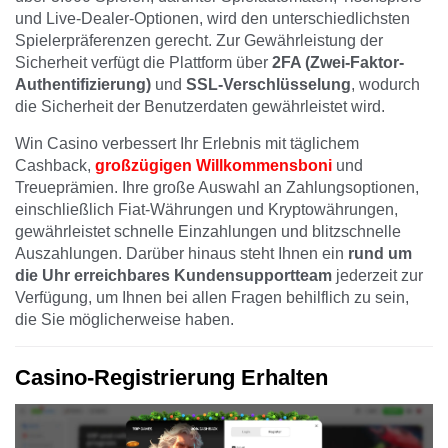
und Live-Dealer-Optionen, wird den unterschiedlichsten
Spielerpräferenzen gerecht. Zur Gewährleistung der
Sicherheit verfügt die Plattform über
2FA (Zwei-Faktor-
Authentifizierung)
und
SSL-Verschlüsselung
, wodurch
die Sicherheit der Benutzerdaten gewährleistet wird.
Win Casino verbessert Ihr Erlebnis mit täglichem
Cashback,
großzügigen Willkommensboni
und
Treueprämien. Ihre große Auswahl an Zahlungsoptionen,
einschließlich Fiat-Währungen und Kryptowährungen,
gewährleistet schnelle Einzahlungen und blitzschnelle
Auszahlungen. Darüber hinaus steht Ihnen ein
rund um
die Uhr erreichbares Kundensupportteam
jederzeit zur
Verfügung, um Ihnen bei allen Fragen behilflich zu sein,
die Sie möglicherweise haben.
Casino-Registrierung Erhalten