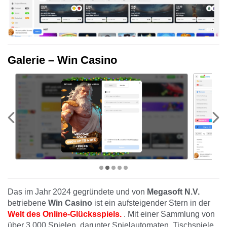
Galerie –
Win Casino
Das im Jahr 2024 gegründete und von
Megasoft N.V.
betriebene
Win Casino
ist ein aufsteigender Stern in der
Welt des Online-Glücksspiels.
. Mit einer Sammlung von
über 3.000 Spielen, darunter Spielautomaten, Tischspiele