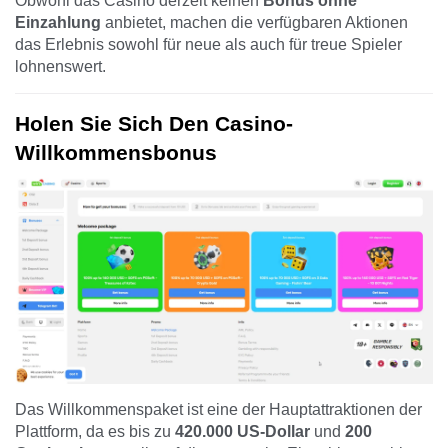
Obwohl das Casino derzeit keinen
Bonus ohne
Einzahlung
anbietet, machen die verfügbaren Aktionen
das Erlebnis sowohl für neue als auch für treue Spieler
lohnenswert.
Holen Sie Sich Den Casino-
Willkommensbonus
Das Willkommenspaket ist eine der Hauptattraktionen der
Plattform, da es bis zu
420.000 US-Dollar
und
200