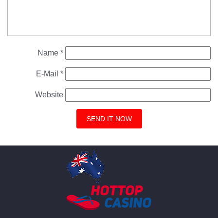
Name
*
E-Mail
*
Website