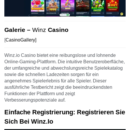
Galerie –
Winz
Casino
[
CasinoGallery]
Winz.io Casino bietet eine reibungslose und lohnende
Online-Gaming-Plattform. Die intuitive Benutzeroberfläche,
der umfangreiche und abwechslungsreiche Spielekatalog
sowie die schnellen Ladezeiten sorgen für ein
angenehmes Spielerlebnis für alle Spieler. Dieser
ausführliche Testbericht zeigt die beeindruckendsten
Funktionen der Plattform und zeigt
Verbesserungspotenziale auf.
Einfache Registrierung: Registrieren Sie
Sich Bei Winz.io