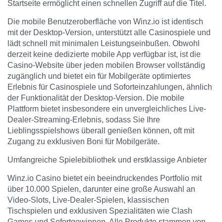
Startseite ermöglicht einen schnellen Zugriff auf die Titel.
Die mobile Benutzeroberfläche von Winz.io ist identisch
mit der Desktop-Version, unterstützt alle Casinospiele und
lädt schnell mit minimalen Leistungseinbußen. Obwohl
derzeit keine dedizierte mobile App verfügbar ist, ist die
Casino-Website über jeden mobilen Browser vollständig
zugänglich und bietet ein für Mobilgeräte optimiertes
Erlebnis für Casinospiele und Soforteinzahlungen, ähnlich
der Funktionalität der Desktop-Version. Die mobile
Plattform bietet insbesondere ein unvergleichliches Live-
Dealer-Streaming-Erlebnis, sodass Sie Ihre
Lieblingsspielshows überall genießen können, oft mit
Zugang zu exklusiven Boni für Mobilgeräte.
Umfangreiche Spielebibliothek und erstklassige Anbieter
Winz.io Casino bietet ein beeindruckendes Portfolio mit
über 10.000 Spielen, darunter eine große Auswahl an
Video-Slots, Live-Dealer-Spielen, klassischen
Tischspielen und exklusiven Spezialitäten wie Clash
Games und Sofortgewinnen. Alle Produkte stammen von