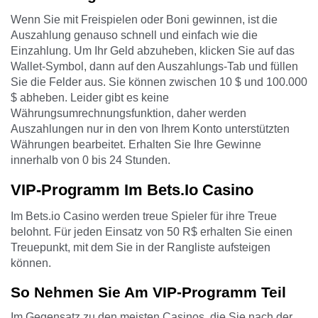
Wenn Sie mit Freispielen oder Boni gewinnen, ist die
Auszahlung genauso schnell und einfach wie die
Einzahlung. Um Ihr Geld abzuheben, klicken Sie auf das
Wallet-Symbol, dann auf den Auszahlungs-Tab und füllen
Sie die Felder aus. Sie können zwischen 10 $ und 100.000
$ abheben. Leider gibt es keine
Währungsumrechnungsfunktion, daher werden
Auszahlungen nur in den von Ihrem Konto unterstützten
Währungen bearbeitet. Erhalten Sie Ihre Gewinne
innerhalb von 0 bis 24 Stunden.
VIP-Programm Im Bets.io Casino
Im Bets.io Casino werden treue Spieler für ihre Treue
belohnt. Für jeden Einsatz von 50 R$ erhalten Sie einen
Treuepunkt, mit dem Sie in der Rangliste aufsteigen
können.
So Nehmen Sie Am VIP-Programm Teil
Im Gegensatz zu den meisten Casinos, die Sie nach der