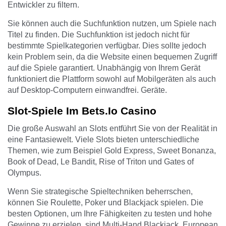
Entwickler zu filtern.
Sie können auch die Suchfunktion nutzen, um Spiele nach
Titel zu finden. Die Suchfunktion ist jedoch nicht für
bestimmte Spielkategorien verfügbar. Dies sollte jedoch
kein Problem sein, da die Website einen bequemen Zugriff
auf die Spiele garantiert. Unabhängig von Ihrem Gerät
funktioniert die Plattform sowohl auf Mobilgeräten als auch
auf Desktop-Computern einwandfrei. Geräte.
Slot-Spiele Im Bets.io Casino
Die große Auswahl an Slots entführt Sie von der Realität in
eine Fantasiewelt. Viele Slots bieten unterschiedliche
Themen, wie zum Beispiel Gold Express, Sweet Bonanza,
Book of Dead, Le Bandit, Rise of Triton und Gates of
Olympus.
Wenn Sie strategische Spieltechniken beherrschen,
können Sie Roulette, Poker und Blackjack spielen. Die
besten Optionen, um Ihre Fähigkeiten zu testen und hohe
Gewinne zu erzielen, sind Multi-Hand Blackjack, European