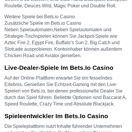
Roulette, Deuces Wild, Magic Poker und Double Roll.
Weitere Spiele bei Bets.io Casino
Zusätzliche Spiele im Bets.io Casino
Neben Spielautomaten,Neben Spielautomaten und
Strategie-Tischspielen können Sie Jackpot-Spiele wie
Aztec Fire 2, Egypt Fire, Buffalo’s Sun 2, Big Catch und
Slotcade ausprobieren. Kontoinhaber können außerdem
Chicken Road und Aviator genießen.
Live-Dealer-Spiele Im Bets.io Casino
Auf der Online-Plattform erwartet Sie ein fesselndes
Erlebnis. Genießen Sie Echtzeit-Gaming mit den Live-
Spielen von Bets.io, bei denen professionelle Dealer Sie
durch das Spiel führen. Beliebte Optionen sind Baccarat A,
Speed Roulette, Crazy Time und Absolute Blackjack.
Spieleentwickler Im Bets.io Casino
Die Spieleplattform nutzt Inhalte führender Unternehmen