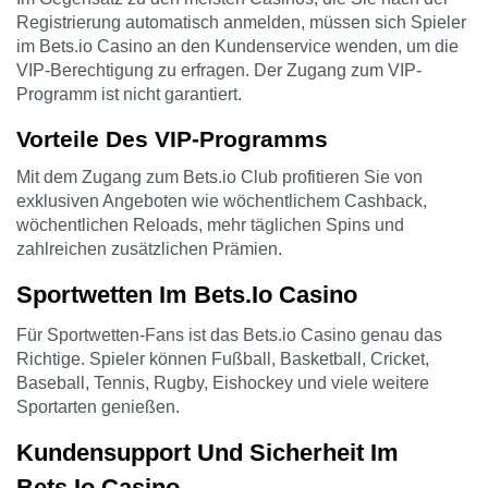
Registrierung automatisch anmelden, müssen sich Spieler
im Bets.io Casino an den Kundenservice wenden, um die
VIP-Berechtigung zu erfragen. Der Zugang zum VIP-
Programm ist nicht garantiert.
Vorteile Des VIP-Programms
Mit dem Zugang zum Bets.io Club profitieren Sie von
exklusiven Angeboten wie wöchentlichem Cashback,
wöchentlichen Reloads, mehr täglichen Spins und
zahlreichen zusätzlichen Prämien.
Sportwetten Im Bets.io Casino
Für Sportwetten-Fans ist das Bets.io Casino genau das
Richtige. Spieler können Fußball, Basketball, Cricket,
Baseball, Tennis, Rugby, Eishockey und viele weitere
Sportarten genießen.
Kundensupport Und Sicherheit Im
Bets.io Casino