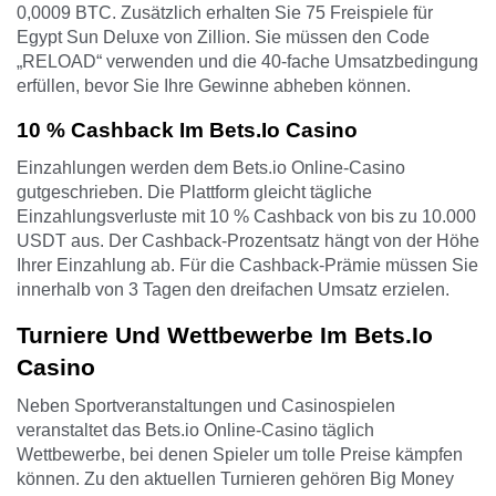
0,0009 BTC. Zusätzlich erhalten Sie 75 Freispiele für
Egypt Sun Deluxe von Zillion. Sie müssen den Code
„RELOAD“ verwenden und die 40-fache Umsatzbedingung
erfüllen, bevor Sie Ihre Gewinne abheben können.
10 % Cashback Im Bets.io Casino
Einzahlungen werden dem Bets.io Online-Casino
gutgeschrieben. Die Plattform gleicht tägliche
Einzahlungsverluste mit 10 % Cashback von bis zu 10.000
USDT aus. Der Cashback-Prozentsatz hängt von der Höhe
Ihrer Einzahlung ab. Für die Cashback-Prämie müssen Sie
innerhalb von 3 Tagen den dreifachen Umsatz erzielen.
Turniere Und Wettbewerbe Im Bets.io
Casino
Neben Sportveranstaltungen und Casinospielen
veranstaltet das Bets.io Online-Casino täglich
Wettbewerbe, bei denen Spieler um tolle Preise kämpfen
können. Zu den aktuellen Turnieren gehören Big Money