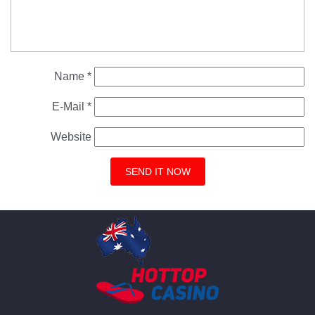
Name
*
E-Mail
*
Website