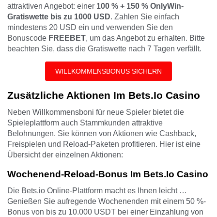
attraktiven Angebot: einer
100 % + 150 % OnlyWin-
Gratiswette bis zu 1000 USD
. Zahlen Sie einfach
mindestens 20 USD ein und verwenden Sie den
Bonuscode
FREEBET
, um das Angebot zu erhalten. Bitte
beachten Sie, dass die Gratiswette nach 7 Tagen verfällt.
WILLKOMMENSBONUS SICHERN
Zusätzliche Aktionen Im Bets.io Casino
Neben Willkommensboni für neue Spieler bietet die
Spieleplattform auch Stammkunden attraktive
Belohnungen. Sie können von Aktionen wie Cashback,
Freispielen und Reload-Paketen profitieren. Hier ist eine
Übersicht der einzelnen Aktionen:
Wochenend-Reload-Bonus Im Bets.io Casino
Die Bets.io Online-Plattform macht es Ihnen leicht …
Genießen Sie aufregende Wochenenden mit einem 50 %-
Bonus von bis zu 10.000 USDT bei einer Einzahlung von