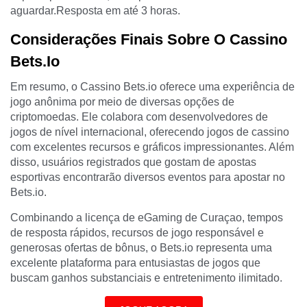
aguardar.Resposta em até 3 horas.
Considerações Finais Sobre O Cassino
Bets.io
Em resumo, o Cassino Bets.io oferece uma experiência de
jogo anônima por meio de diversas opções de
criptomoedas. Ele colabora com desenvolvedores de
jogos de nível internacional, oferecendo jogos de cassino
com excelentes recursos e gráficos impressionantes. Além
disso, usuários registrados que gostam de apostas
esportivas encontrarão diversos eventos para apostar no
Bets.io.
Combinando a licença de eGaming de Curaçao, tempos
de resposta rápidos, recursos de jogo responsável e
generosas ofertas de bônus, o Bets.io representa uma
excelente plataforma para entusiastas de jogos que
buscam ganhos substanciais e entretenimento ilimitado.