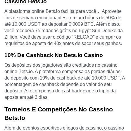
Cassino Bets.io
A plataforma online Bets.io facilita para você… Aproveite
fins de semana emocionantes com um bônus de 50% de
até 10.000 USDT ao depositar 0,0009 BTC. Além disso,
você receberá 75 rodadas grátis no Egypt Sun Deluxe da
Zillion. Você deve usar o código “RELOAD” e cumprir os
requisitos de aposta de 40x antes de sacar seus ganhos.
10% De Cashback No Bets.io Casino
Os depósitos dos jogadores são creditados no cassino
online Bets.io. A plataforma compensa as perdas diárias
de depósito com 10% de cashback de até 10.000 USDT. A
porcentagem de cashback depende do valor do seu
depósito. A recompensa de cashback exige o triplo da
aposta em até 3 dias.
Torneios E Competições No Cassino
Bets.io
Além de eventos esportivos e jogos de cassino, o cassino