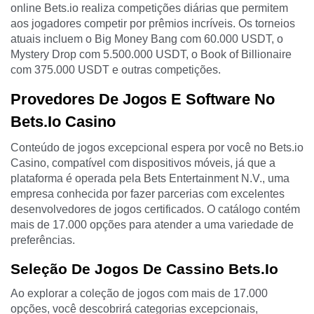
online Bets.io realiza competições diárias que permitem
aos jogadores competir por prêmios incríveis. Os torneios
atuais incluem o Big Money Bang com 60.000 USDT, o
Mystery Drop com 5.500.000 USDT, o Book of Billionaire
com 375.000 USDT e outras competições.
Provedores De Jogos E Software No
Bets.io Casino
Conteúdo de jogos excepcional espera por você no Bets.io
Casino, compatível com dispositivos móveis, já que a
plataforma é operada pela Bets Entertainment N.V., uma
empresa conhecida por fazer parcerias com excelentes
desenvolvedores de jogos certificados. O catálogo contém
mais de 17.000 opções para atender a uma variedade de
preferências.
Seleção De Jogos De Cassino Bets.io
Ao explorar a coleção de jogos com mais de 17.000
opções, você descobrirá categorias excepcionais,