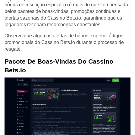
bônus de inscrição específico é mais do que compensada
pelos pacotes de boas-vindas, promoções contínuas e
ofertas sazonais do Cassino Bets.io, garantindo que os
jogadores recebam recompensas constantes.
Observe que algumas ofertas de bônus exigem códigos
promocionais do Cassino Bets.io durante o processo de
resgate.
Pacote De Boas-Vindas Do Cassino
Bets.io