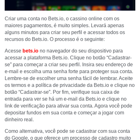
Criar uma conta no Bets.io, o cassino online com os
maiores pagamentos, é muito simples. Levará apenas
alguns minutos para criar seu perfil e acessar todos os
recursos do Bets.io. O processo é o seguinte:
Acesse
bets.io
no navegador do seu dispositivo para
acessar a plataforma Bets.io. Clique no botão “Cadastrar-
se” para começar a criar seu perfil. Insira seu endereço de
e-mail e escolha uma senha forte para proteger sua conta.
Lembre-se de escolher uma senha fácil de lembrar. Aceite
os termos e a política de privacidade da Bets.io e clique no
botão “Cadastrar-se”. Por fim, verifique sua caixa de
entrada para ver se há um e-mail da Bets.io e clique no
link de verificação para ativar sua conta. Agora você pode
depositar fundos em sua conta e começar a jogar com
dinheiro real.
Como alternativa, você pode se cadastrar com sua conta
do Google, o que oferece um processo de cadastro muito