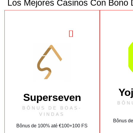
Los Mejores Casinos Con Bono 
Yo
Superseven
BÔN
BÔNUS DE BOAS-
VINDAS
Bônus de
Bônus de 100% até €100+100 FS