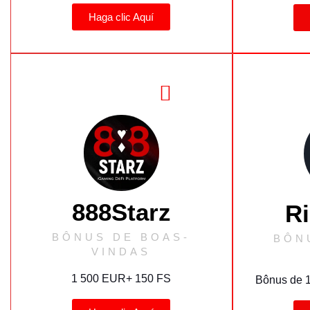
Haga clic Aquí
888Starz
Ri
BÔNUS DE BOAS-
BÔN
VINDAS
1 500 EUR+ 150 FS
Bônus de 