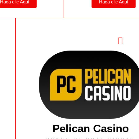
Haga clic Aquí
Haga clic Aquí
Pelican Casino