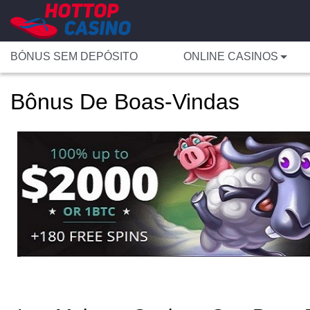
BÓNUS SEM DEPÓSITO
ONLINE CASINOS
Bônus De Boas-Vindas