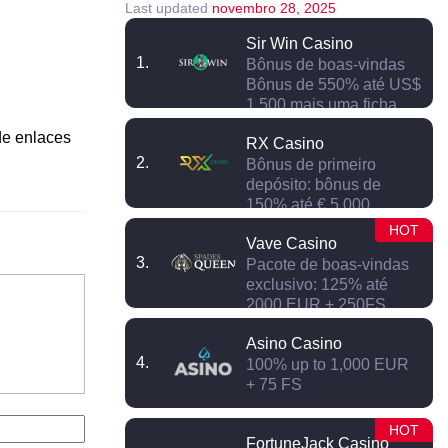
Last updated
novembro 28, 2025
Sir Win Casino
1.
Bônus de boas-vindas
Bônus de 550% até US$
1.500 mais uma ficha
grátis de US$ 400
 de enlaces
RX Casino
2.
Bônus de primeiro
depósito: bônus de
150% até € 5.000
HOT
Vave Casino
3.
Pacote de boas-vindas
exclusivo: 125% até
2000 EUR + 250FS
Asino Casino
4.
100% up to 1,000 EUR
+ 75 FS
HOT
FortuneJack Casino