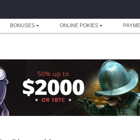
BONUSES
ONLINE POKIES
PAYME