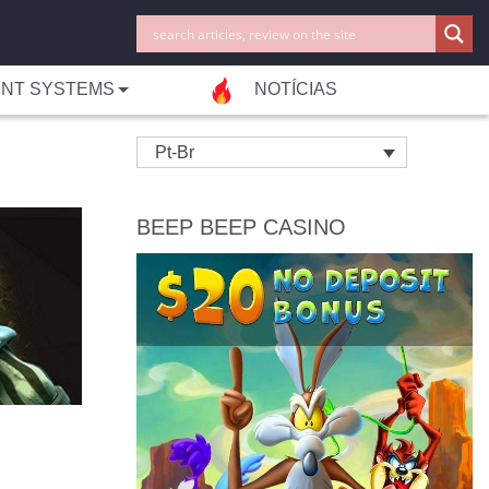
NT SYSTEMS
NOTÍCIAS
Pt-Br
BEEP BEEP CASINO