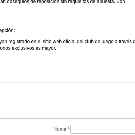
an obsequios de reposición sin requisitos de apuesta. Son
epción;
n registrado en el sitio web oficial del club de juego a través
bonos exclusivos es mayor.
Nome
*