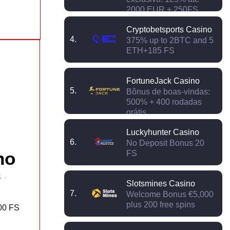
2000 EUR + 250FS
Cryptobetsports Casino
4.
375% up to 2BTC and 5
ETH+185 FS
FortuneJack Casino
5.
Bônus de boas-vindas:
500% + 400 rodadas
grátis
Luckyhunter Casino
6.
No Deposit Bonus 20
no
FS
S-
Slotsmines Casino
7.
Welcome Bonus €5,000
plus 200 free spins
00 FS