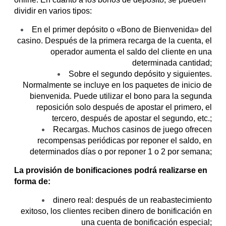
dividir en varios tipos:
En el primer depósito o «Bono de Bienvenida» del
casino. Después de la primera recarga de la cuenta, el
operador aumenta el saldo del cliente en una
determinada cantidad;
Sobre el segundo depósito y siguientes.
Normalmente se incluye en los paquetes de inicio de
bienvenida. Puede utilizar el bono para la segunda
reposición solo después de apostar el primero, el
tercero, después de apostar el segundo, etc.;
Recargas. Muchos casinos de juego ofrecen
recompensas periódicas por reponer el saldo, en
determinados días o por reponer 1 o 2 por semana;
La provisión de bonificaciones podrá realizarse en
forma de:
dinero real: después de un reabastecimiento
exitoso, los clientes reciben dinero de bonificación en
una cuenta de bonificación especial;