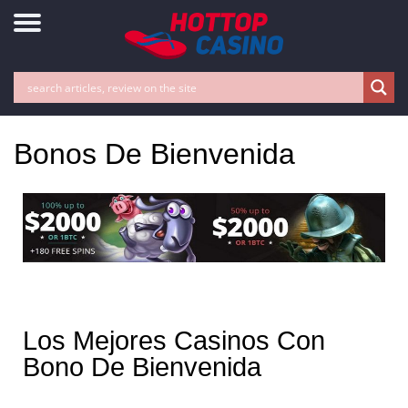
Bonos De Bienvenida
Los Mejores Casinos Con
Bono De Bienvenida