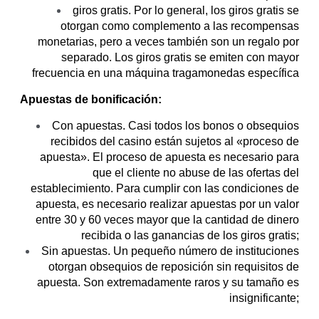
giros gratis. Por lo general, los giros gratis se
otorgan como complemento a las recompensas
monetarias, pero a veces también son un regalo por
separado. Los giros gratis se emiten con mayor
frecuencia en una máquina tragamonedas específica
Apuestas de bonificación:
Con apuestas. Casi todos los bonos o obsequios
recibidos del casino están sujetos al «proceso de
apuesta». El proceso de apuesta es necesario para
que el cliente no abuse de las ofertas del
establecimiento. Para cumplir con las condiciones de
apuesta, es necesario realizar apuestas por un valor
entre 30 y 60 veces mayor que la cantidad de dinero
recibida o las ganancias de los giros gratis;
Sin apuestas. Un pequeño número de instituciones
otorgan obsequios de reposición sin requisitos de
apuesta. Son extremadamente raros y su tamaño es
insignificante;