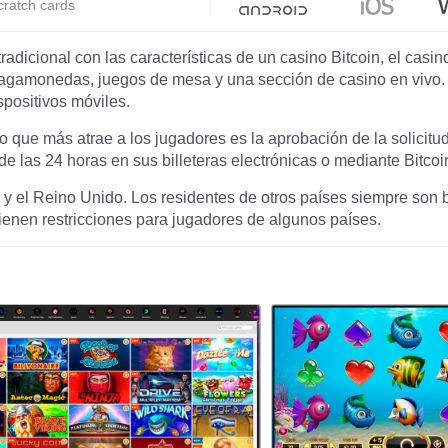
cratch cards
adicional con las características de un casino Bitcoin, el casi
tragamonedas, juegos de mesa y una sección de casino en vivo.
spositivos móviles.
 que más atrae a los jugadores es la aprobación de la solicitu
 de las 24 horas en sus billeteras electrónicas o mediante Bitcoi
y el Reino Unido. Los residentes de otros países siempre son 
enen restricciones para jugadores de algunos países.