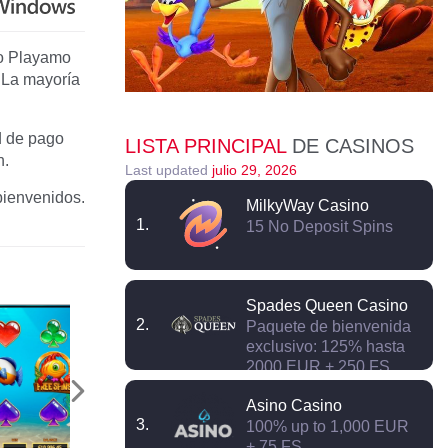
no Playamo
 La mayoría
d de pago
LISTA PRINCIPAL
DE CASINOS
n.
Last updated
julio 29, 2026
bienvenidos.
MilkyWay Casino
1.
15 No Deposit Spins
Spades Queen Casino
2.
Paquete de bienvenida
exclusivo: 125% hasta
2000 EUR + 250 FS
Asino Casino
3.
100% up to 1,000 EUR
+ 75 FS