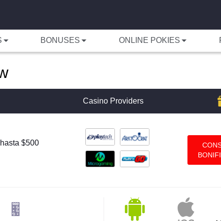
S
BONUSES
ONLINE POKIES
ew
Casino Providers
hasta $500
CONS
BONIF