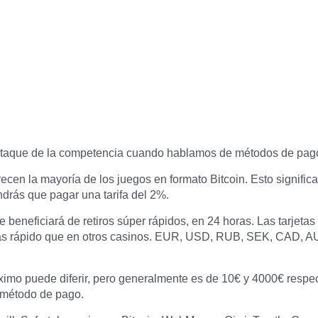
staque de la competencia cuando hablamos de métodos de pag
recen la mayoría de los juegos en formato Bitcoin. Esto significa
ndrás que pagar una tarifa del 2%.
 se beneficiará de retiros súper rápidos, en 24 horas. Las tarjeta
 más rápido que en otros casinos. EUR, USD, RUB, SEK, CAD, 
imo puede diferir, pero generalmente es de 10€ y 4000€ respe
l método de pago.