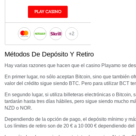
Métodos De Depósito Y Retiro
Hay varias razones que hacen que el casino Playamo se de
En primer lugar, no sólo aceptan Bitcoin, sino que también of
valor del crédito sigue siendo BTC. Pero para utilizar BCT te
En segundo lugar, si utiliza billeteras electrónicas o Bitcoin,
tardarán hasta tres días hábiles, pero sigue siendo mucho
NZD o NOR.
Dependiendo de la opción de pago, el depósito mínimo y máx
Los límites de retiro son de 20 € a 10 000 € dependiendo de