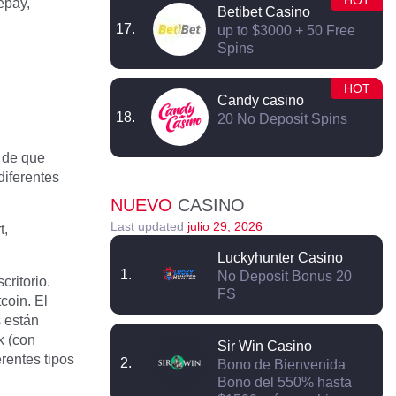
epay,
Betibet Casino
17.
up to $3000 + 50 Free
Spins
HOT
Candy casino
18.
20 No Deposit Spins
r de que
diferentes
NUEVO
CASINO
Last updated
julio 29, 2026
t,
Luckyhunter Casino
1.
No Deposit Bonus 20
ritorio.
FS
coin. El
 están
k (con
Sir Win Casino
rentes tipos
2.
Bono de Bienvenida
Bono del 550% hasta