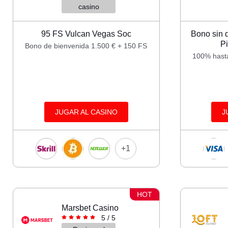
casino
95 FS Vulcan Vegas Soc
Bono sin 
P
Bono de bienvenida 1.500 € + 150 FS
100% hast
JUGAR AL CASINO
J
+1
HOT
Marsbet Casino
5 / 5