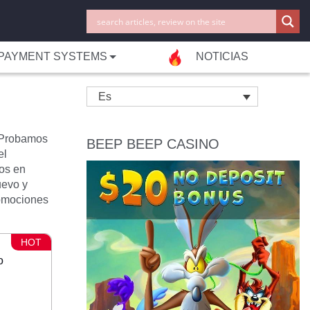
PAYMENT SYSTEMS
NOTICIAS
Es
. Probamos
BEEP BEEP CASINO
el
os en
uevo y
romociones
HOT
o