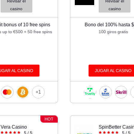
Revisar el
Revisar el
casino
casino
t bonus of 10 free spins
Bono del 100% hasta 
up to €500 + 50 free spins
100 giros gratis
UGAR AL CASINO
JUGAR AL CASINO
+1
HOT
Vera Casino
SpinBetter Casi
5 / 5
5 / 5