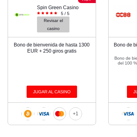
Spin Green Casino
5 / 5
Revisar el
casino
Bono de bienvenida de hasta 1300
Bono de bi
EUR + 250 giros gratis
Bono de bie
del 100 %
JUGAR AL CASINO
J
+1