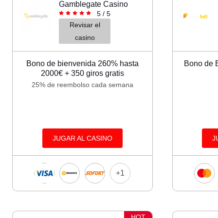
Gamblegate Casino
5 / 5
Revisar el
casino
Bono de bienvenida 260% hasta
Bono de 
2000€ + 350 giros gratis
25% de reembolso cada semana
JUGAR AL CASINO
J
+1
HOT