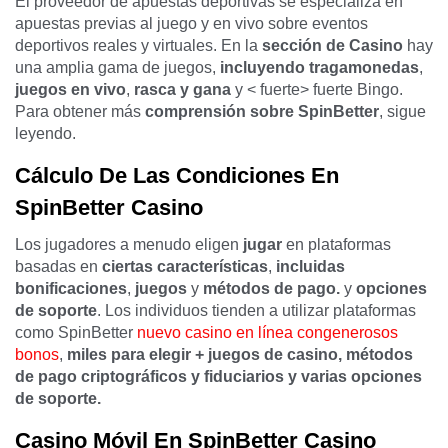
El proveedor de apuestas deportivas se especializa en
apuestas previas al juego y en vivo sobre eventos
deportivos reales y virtuales. En la
sección de Casino
hay
una amplia gama de juegos,
incluyendo tragamonedas
,
juegos en vivo
,
rasca y gana
y < fuerte> fuerte Bingo.
Para obtener más
comprensión sobre SpinBetter
, sigue
leyendo.
Cálculo De Las Condiciones En
SpinBetter Casino
Los jugadores a menudo eligen
jugar
en plataformas
basadas en
ciertas características
,
incluidas
bonificaciones
,
juegos
y
métodos de pago.
y
opciones
de soporte
. Los individuos tienden a utilizar plataformas
como SpinBetter
nuevo casino en línea
congenerosos
bonos
,
miles para elegir + juegos de casino, métodos
de pago criptográficos y fiduciarios y varias opciones
de soporte.
Casino Móvil En SpinBetter Casino