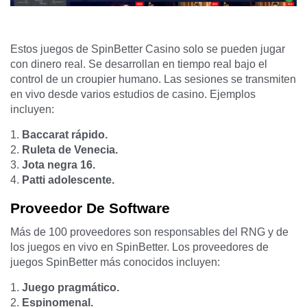
Estos juegos de SpinBetter Casino solo se pueden jugar
con dinero real. Se desarrollan en tiempo real bajo el
control de un croupier humano. Las sesiones se transmiten
en vivo desde varios estudios de casino. Ejemplos
incluyen:
Baccarat rápido.
Ruleta de Venecia.
Jota negra 16.
Patti adolescente.
Proveedor De Software
Más de 100 proveedores son responsables del RNG y de
los juegos en vivo en SpinBetter. Los proveedores de
juegos SpinBetter más conocidos incluyen:
Juego pragmático.
Espinomenal.