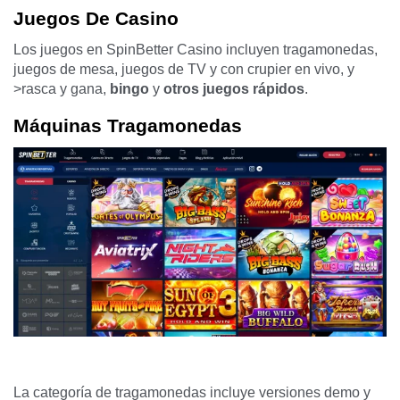
Juegos De Casino
Los juegos en SpinBetter Casino incluyen tragamonedas,
juegos de mesa, juegos de TV y con crupier en vivo, y
>rasca y gana,
bingo
y
otros juegos rápidos
.
Máquinas Tragamonedas
La categoría de tragamonedas incluye versiones demo y