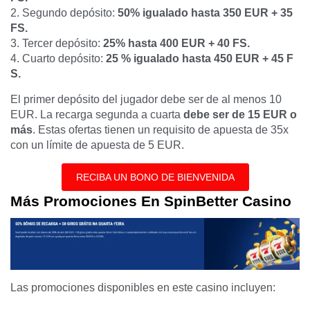
Segundo depósito:
50% igualado hasta 350 EUR + 35
FS.
Tercer depósito:
25% hasta 400 EUR + 40 FS.
Cuarto depósito:
25 % igualado hasta 450 EUR + 45 F
S.
El primer depósito del jugador debe ser de al menos 10
EUR. La recarga segunda a cuarta
debe ser de 15 EUR o
más
. Estas ofertas tienen un requisito de apuesta de 35x
con un límite de apuesta de 5 EUR.
RECIBA UN BONO DE BIENVENIDA
Más Promociones En SpinBetter Casino
Las promociones disponibles en este casino incluyen: