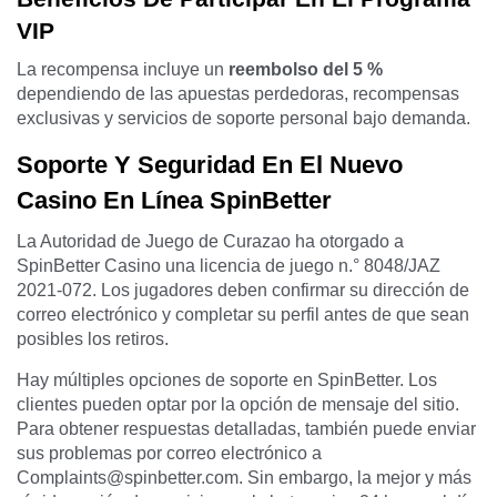
VIP
La recompensa incluye un
reembolso del 5 %
dependiendo de las apuestas perdedoras, recompensas
exclusivas y servicios de soporte personal bajo demanda.
Soporte Y Seguridad En El Nuevo
Casino En Línea SpinBetter
La Autoridad de Juego de Curazao ha otorgado a
SpinBetter Casino una licencia de juego n.° 8048/JAZ
2021-072. Los jugadores deben confirmar su dirección de
correo electrónico y completar su perfil antes de que sean
posibles los retiros.
Hay múltiples opciones de soporte en SpinBetter. Los
clientes pueden optar por la opción de mensaje del sitio.
Para obtener respuestas detalladas, también puede enviar
sus problemas por correo electrónico a
Complaints@spinbetter.com
. Sin embargo, la mejor y más