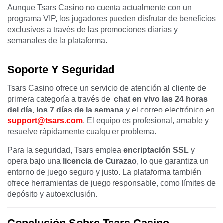
Aunque Tsars Casino no cuenta actualmente con un
programa VIP, los jugadores pueden disfrutar de beneficios
exclusivos a través de las promociones diarias y
semanales de la plataforma.
Soporte Y Seguridad
Tsars Casino ofrece un servicio de atención al cliente de
primera categoría a través del
chat en vivo las 24 horas
del día, los 7 días de la semana
y el correo electrónico en
support@tsars.com
. El equipo es profesional, amable y
resuelve rápidamente cualquier problema.
Para la seguridad, Tsars emplea
encriptación SSL
y
opera bajo una
licencia de Curazao
, lo que garantiza un
entorno de juego seguro y justo. La plataforma también
ofrece herramientas de juego responsable, como límites de
depósito y autoexclusión.
Conclusión Sobre Tsars Casino