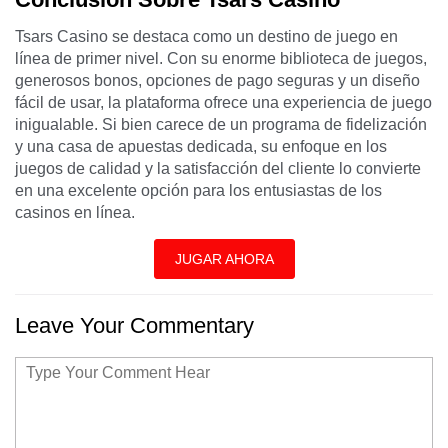
Tsars Casino se destaca como un destino de juego en
línea de primer nivel. Con su enorme biblioteca de juegos,
generosos bonos, opciones de pago seguras y un diseño
fácil de usar, la plataforma ofrece una experiencia de juego
inigualable. Si bien carece de un programa de fidelización
y una casa de apuestas dedicada, su enfoque en los
juegos de calidad y la satisfacción del cliente lo convierte
en una excelente opción para los entusiastas de los
casinos en línea.
JUGAR AHORA
Leave Your Commentary