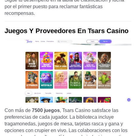
por el primer puesto para reclamar fantásticas
recompensas.
Juegos Y Proveedores En Tsars Casino
Con más de
7500 juegos
, Tsars Casino satisface las
preferencias de cada jugador. La biblioteca incluye
tragamonedas, juegos de mesa, tarjetas rasca y gana y
opciones con crupier en vivo. Las colaboraciones con los