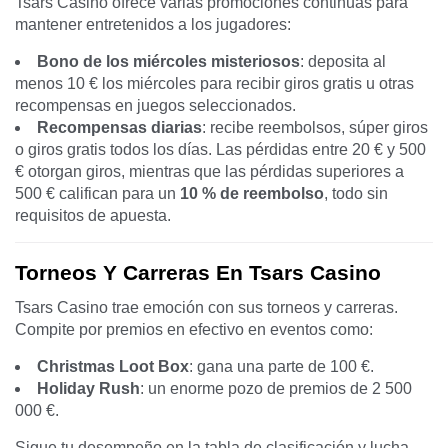
Tsars Casino ofrece varias promociones continuas para
mantener entretenidos a los jugadores:
Bono de los miércoles misteriosos
: deposita al
menos 10 € los miércoles para recibir giros gratis u otras
recompensas en juegos seleccionados.
Recompensas diarias
: recibe reembolsos, súper giros
o giros gratis todos los días. Las pérdidas entre 20 € y 500
€ otorgan giros, mientras que las pérdidas superiores a
500 € califican para un
10 % de reembolso
, todo sin
requisitos de apuesta.
Torneos Y Carreras En Tsars Casino
Tsars Casino trae emoción con sus torneos y carreras.
Compite por premios en efectivo en eventos como:
Christmas Loot Box
: gana una parte de 100 €.
Holiday Rush
: un enorme pozo de premios de 2 500
000 €.
Sigue tu desempeño en la tabla de clasificación y lucha