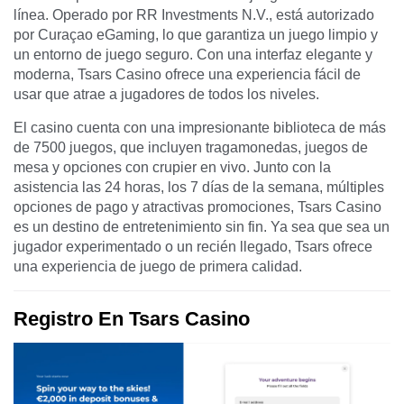
línea. Operado por RR Investments N.V., está autorizado
por Curaçao eGaming, lo que garantiza un juego limpio y
un entorno de juego seguro. Con una interfaz elegante y
moderna, Tsars Casino ofrece una experiencia fácil de
usar que atrae a jugadores de todos los niveles.
El casino cuenta con una impresionante biblioteca de más
de 7500 juegos, que incluyen tragamonedas, juegos de
mesa y opciones con crupier en vivo. Junto con la
asistencia las 24 horas, los 7 días de la semana, múltiples
opciones de pago y atractivas promociones, Tsars Casino
es un destino de entretenimiento sin fin. Ya sea que sea un
jugador experimentado o un recién llegado, Tsars ofrece
una experiencia de juego de primera calidad.
Registro En Tsars Casino