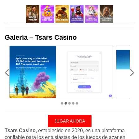
Galería –
Tsars Casino
JUGAR AHORA
Tsars Casino
, establecido en 2020, es una plataforma
confiable para los entusiastas de los juegos de azar en