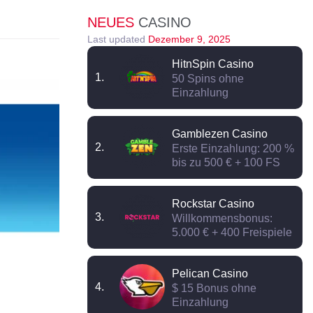
NEUES
CASINO
Last updated
Dezember 9, 2025
HitnSpin Casino
1.
50 Spins ohne
Einzahlung
Gamblezen Casino
2.
Erste Einzahlung: 200 %
bis zu 500 € + 100 FS
Rockstar Casino
3.
Willkommensbonus:
5.000 € + 400 Freispiele
Pelican Casino
4.
$ 15 Bonus ohne
Einzahlung