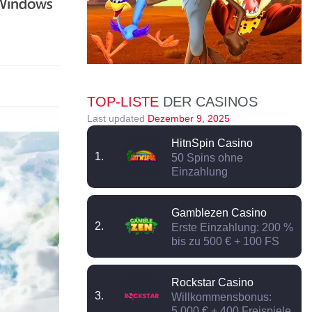
TOP-LISTE
DER CASINOS
Last updated
Dezember 9, 2025
HitnSpin Casino
1.
50 Spins ohne
Einzahlung
Gamblezen Casino
2.
Erste Einzahlung: 200 %
bis zu 500 € + 100 FS
Rockstar Casino
3.
Willkommensbonus:
5.000 € + 400 Freispiele