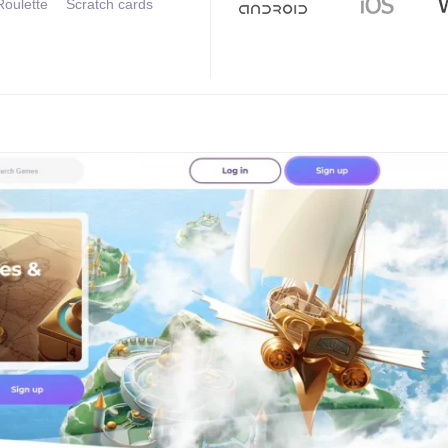
Roulette
Scratch cards