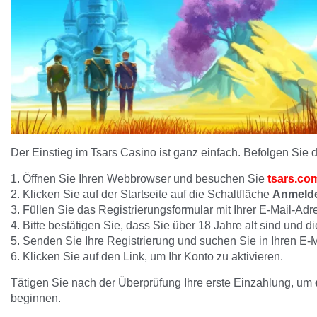
Der Einstieg im Tsars Casino ist ganz einfach. Befolgen Sie d
Öffnen Sie Ihren Webbrowser und besuchen Sie
tsars.co
Klicken Sie auf der Startseite auf die Schaltfläche
Anmeld
Füllen Sie das Registrierungsformular mit Ihrer E-Mail-A
Bitte bestätigen Sie, dass Sie über 18 Jahre alt sind und
Senden Sie Ihre Registrierung und suchen Sie in Ihren E-
Klicken Sie auf den Link, um Ihr Konto zu aktivieren.
Tätigen Sie nach der Überprüfung Ihre erste Einzahlung, um
beginnen.