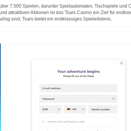
über 7.500 Spielen, darunter Spielautomaten, Tischspiele und 
d attraktiven Aktionen ist das Tsars Casino ein Ziel für endlos
ling sind, Tsars bietet ein erstklassiges Spielerlebnis.