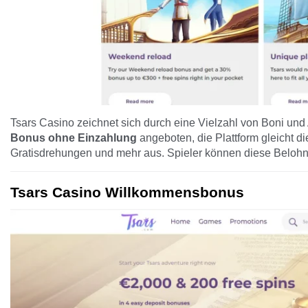
Tsars Casino zeichnet sich durch eine Vielzahl von Boni und 
Bonus ohne Einzahlung
angeboten, die Plattform gleicht 
Gratisdrehungen und mehr aus. Spieler können diese Belo
Tsars Casino Willkommensbonus