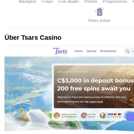
Blackjack
Craps
Live dealer
Pokies
Progressives
Video poker
Über Tsars Casino