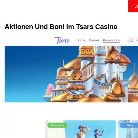
J
Aktionen Und Boni Im Tsars Casino