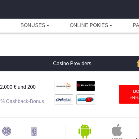
BONUSES
ONLINE POKIES
P
Casino Providers
 2.000 € und 200
B
ERH
0 % Cashback-Bonus