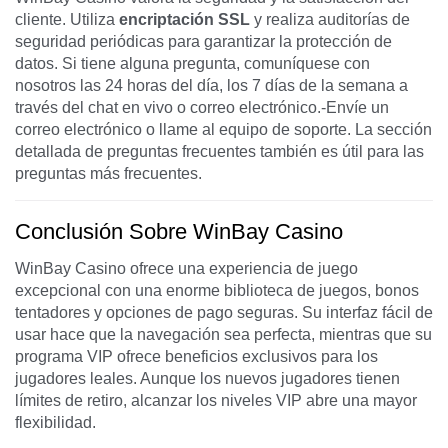
cliente. Utiliza
encriptación SSL
y realiza auditorías de
seguridad periódicas para garantizar la protección de
datos. Si tiene alguna pregunta, comuníquese con
nosotros las 24 horas del día, los 7 días de la semana a
través del chat en vivo o correo electrónico.-Envíe un
correo electrónico o llame al equipo de soporte. La sección
detallada de preguntas frecuentes también es útil para las
preguntas más frecuentes.
Conclusión Sobre WinBay Casino
WinBay Casino ofrece una experiencia de juego
excepcional con una enorme biblioteca de juegos, bonos
tentadores y opciones de pago seguras. Su interfaz fácil de
usar hace que la navegación sea perfecta, mientras que su
programa VIP ofrece beneficios exclusivos para los
jugadores leales. Aunque los nuevos jugadores tienen
límites de retiro, alcanzar los niveles VIP abre una mayor
flexibilidad.