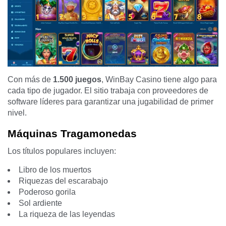
Con más de
1.500 juegos
, WinBay Casino tiene algo para
cada tipo de jugador. El sitio trabaja con proveedores de
software líderes para garantizar una jugabilidad de primer
nivel.
Máquinas Tragamonedas
Los títulos populares incluyen:
Libro de los muertos
Riquezas del escarabajo
Poderoso gorila
Sol ardiente
La riqueza de las leyendas