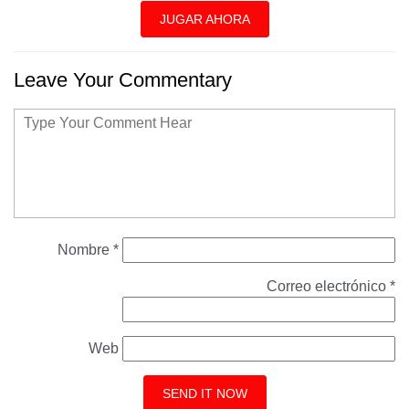
JUGAR AHORA
Leave Your Commentary
Nombre
*
Correo electrónico
*
Web