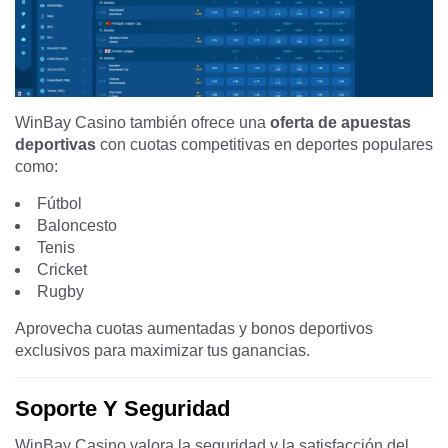
WinBay Casino también ofrece una
oferta de apuestas
deportivas
con cuotas competitivas en deportes populares
como:
Fútbol
Baloncesto
Tenis
Cricket
Rugby
Aprovecha cuotas aumentadas y bonos deportivos
exclusivos para maximizar tus ganancias.
Soporte Y Seguridad
WinBay Casino valora la seguridad y la satisfacción del