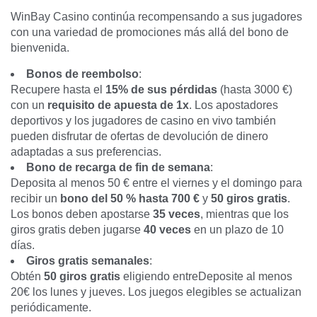
WinBay Casino continúa recompensando a sus jugadores
con una variedad de promociones más allá del bono de
bienvenida.
Bonos de reembolso
:
Recupere hasta el
15% de sus pérdidas
(hasta 3000 €)
con un
requisito de apuesta de 1x
. Los apostadores
deportivos y los jugadores de casino en vivo también
pueden disfrutar de ofertas de devolución de dinero
adaptadas a sus preferencias.
Bono de recarga de fin de semana
:
Deposita al menos 50 € entre el viernes y el domingo para
recibir un
bono del 50 % hasta 700 €
y
50 giros gratis
.
Los bonos deben apostarse
35 veces
, mientras que los
giros gratis deben jugarse
40 veces
en un plazo de 10
días.
Giros gratis semanales
:
Obtén
50 giros gratis
eligiendo entreDeposite al menos
20€ los lunes y jueves. Los juegos elegibles se actualizan
periódicamente.