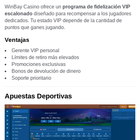
WinBay Casino ofrece un
programa de fidelización VIP
escalonado
diseñado para recompensar a los jugadores
dedicados. Tu estado VIP depende de la cantidad de
puntos que ganes jugando.
Ventajas
Gerente VIP personal
Límites de retiro más elevados
Promociones exclusivas
Bonos de devolución de dinero
Soporte prioritario
Apuestas Deportivas