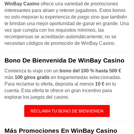
WinBay Casino
ofrece una variedad de promociones
interesantes para atraer y retener jugadores. Estos bonos
no solo mejoran tu experiencia de juego sino que también
te brindan una mejor oportunidad de ganar en grande. Una
vez que cumpla con los requisitos mínimos, las
recompensas se acreditarán automáticamente; no se
necesitan códigos de promoción de WinBay Casino.
Bono De Bienvenida De WinBay Casino
Comienza tu viaje con un
bono del 100 % hasta 500 €
más
100 giros gratis
en tragamonedas seleccionadas.
Para reclamar tu oferta, deposita al menos
10 €
en tu
cuenta. Esta oferta te ofrece un gran incentivo para
explorar los juegos del casino.
RECLAMA TU BONO DE BIENVENIDA
Más Promociones En WinBay Casino