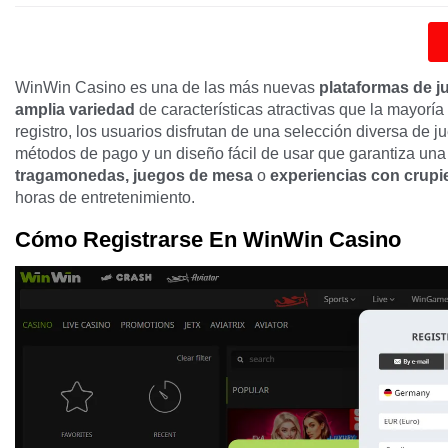
WinWin Casino es una de las más nuevas
plataformas de j
amplia variedad
de características atractivas que la mayorí
registro, los usuarios disfrutan de una selección diversa de 
métodos de pago y un diseño fácil de usar que garantiza una 
tragamonedas, juegos de mesa
o
experiencias con crupi
horas de entretenimiento.
Cómo Registrarse En WinWin Casino