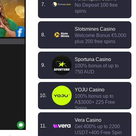
7.
No Deposit 100 free
spins
Slotsmines Casino
8.
Welcome Bonus €5,000
plus 200 free spins
Sportuna Casino
9.
100% bonus of up to
750 AUD
YOJU Casino
10.
100% bonus up to
A$3000+ 225 Free
Spins
Vera Casino
11.
Get 400% up to 2200
USDT+400 Free Spin