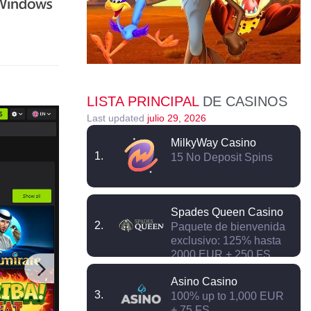
LISTA PRINCIPAL
DE CASINOS
Last updated
julio 29, 2026
MilkyWay Casino
1.
15 No Deposit Spins
Spades Queen Casino
2.
Paquete de bienvenida
exclusivo: 125% hasta
2000 EUR + 250 FS
Asino Casino
3.
100% up to 1,000 EUR
+ 75 FS