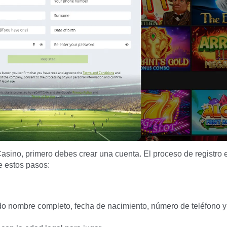
sino, primero debes crear una cuenta. El proceso de registro e
e estos pasos:
do nombre completo, fecha de nacimiento, número de teléfono y