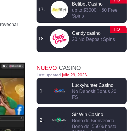
Betibet Casino
17.
up to $3000 + 50 Free
Spins
provechar
HOT
Candy casino
18.
20 No Deposit Spins
NUEVO
CASINO
Last updated
julio 29, 2026
Luckyhunter Casino
1.
No Deposit Bonus 20
FS
Sir Win Casino
2.
Bono de Bienvenida
Bono del 550% hasta