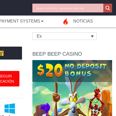
PAYMENT SYSTEMS
NOTICIAS
Es
BEEP BEEP CASINO
EGUIR
ICACIÓN