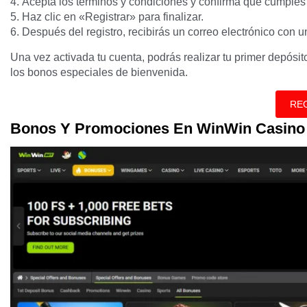
Acepta los términos y condiciones y confirma que cumples 
Haz clic en «Registrar» para finalizar.
Después del registro, recibirás un correo electrónico con un
Una vez activada tu cuenta, podrás realizar tu primer depós
los bonos especiales de bienvenida.
RE
Bonos Y Promociones En WinWin Casino