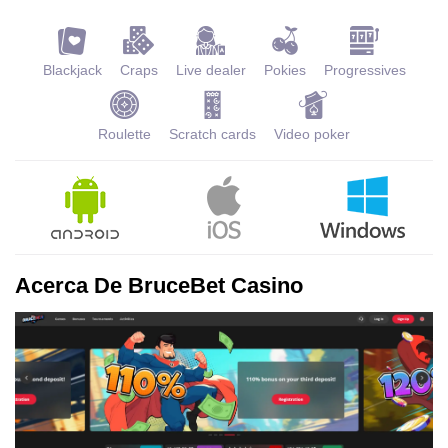
Blackjack
Craps
Live dealer
Pokies
Progressives
Roulette
Scratch cards
Video poker
Acerca De BruceBet Casino