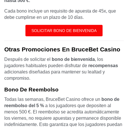
hasta 500 €.
Cada bono incluye un requisito de apuesta de 45x, que
debe cumplirse en un plazo de 10 días.
SOLICITAR BONO DE BIENVENIDA
Otras Promociones En BruceBet Casino
Después de solicitar el
bono de bienvenida
, los
jugadores habituales pueden disfrutar de
recompensas
adicionales diseñadas para mantener su lealtad y
compromiso.
Bono De Reembolso
Todas las semanas, BruceBet Casino ofrece un
bono de
reembolso del 5 %
a los jugadores que depositen al
menos 500 €. El reembolso se acredita automáticamente
los viernes, no requiere apuestas y permanece disponible
indefinidamente. Esto garantiza que los jugadores puedan