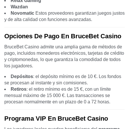
Relax Gaming
Wazdan
Novomatic
Estos proveedores garantizan juegos justos
y de alta calidad con funciones avanzadas.
Opciones De Pago En BruceBet Casino
BruceBet Casino admite una amplia gama de métodos de
pago, incluidos monederos electrónicos, tarjetas de crédito
y criptomonedas, lo que garantiza la comodidad de todos
los jugadores.
Depósitos
: el depósito mínimo es de 10 €. Los fondos
se procesan al instante y sin comisiones.
Retiros
: el retiro mínimo es de 15 €, con un límite
mensual máximo de 15 000 €. Las transacciones se
procesan normalmente en un plazo de 0 a 72 horas.
Programa VIP En BruceBet Casino