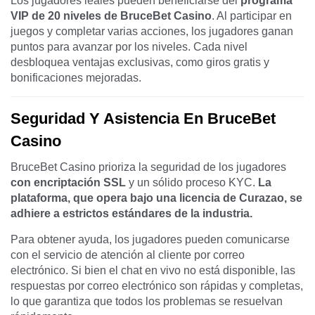
Los jugadores leales pueden beneficiarse del
programa
VIP de 20 niveles de BruceBet Casino
. Al participar en
juegos y completar varias acciones, los jugadores ganan
puntos para avanzar por los niveles. Cada nivel
desbloquea ventajas exclusivas, como giros gratis y
bonificaciones mejoradas.
Seguridad Y Asistencia En BruceBet
Casino
BruceBet Casino prioriza la seguridad de los jugadores
con encriptación SSL
y un sólido proceso KYC.
La
plataforma, que opera bajo una licencia de Curazao, se
adhiere a estrictos estándares de la industria.
Para obtener ayuda, los jugadores pueden comunicarse
con el servicio de atención al cliente por correo
electrónico. Si bien el chat en vivo no está disponible, las
respuestas por correo electrónico son rápidas y completas,
lo que garantiza que todos los problemas se resuelvan