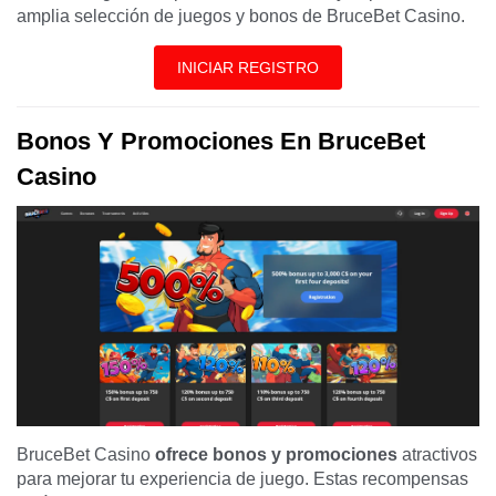
amplia selección de juegos y bonos de BruceBet Casino.
INICIAR REGISTRO
Bonos Y Promociones En BruceBet
Casino
BruceBet Casino
ofrece bonos y promociones
atractivos
para mejorar tu experiencia de juego. Estas recompensas