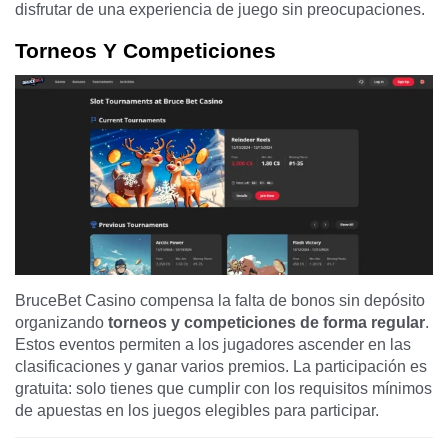
disfrutar de una experiencia de juego sin preocupaciones.
Torneos Y Competiciones
BruceBet Casino compensa la falta de bonos sin depósito
organizando
torneos y competiciones de forma regular
.
Estos eventos permiten a los jugadores ascender en las
clasificaciones y ganar varios premios. La participación es
gratuita: solo tienes que cumplir con los requisitos mínimos
de apuestas en los juegos elegibles para participar.