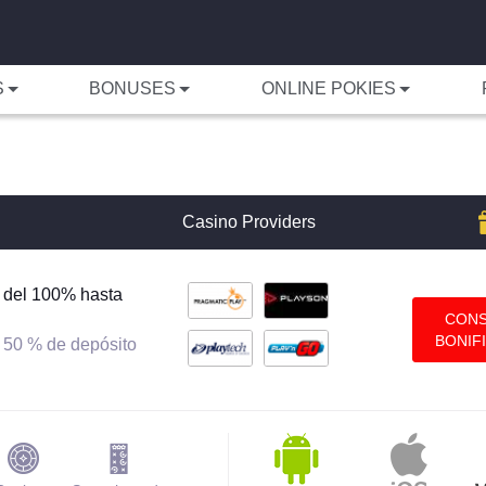
S
BONUSES
ONLINE POKIES
Casino Providers
 del 100% hasta
CONS
BONIF
 50 % de depósito