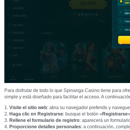
Para disfrutar de todo lo que Spinanga Casino tiene para ofre
simple y está diseñado para facilitar el acceso. A continuac
Visite el sitio web
: abra su navegador preferido y navegu
Haga clic en Registrarse
: busque el botón «
Registrarse
»
Rellene el formulario de registro
: aparecerá un formulari
Proporcione detalles personales
: a continuación, compl