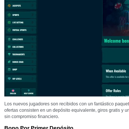
Los nuevos jugadores son recibidos con un fantástico paque
ofertas consisten en un depósito equivalente, giros gratis y 
sin compromiso financiero.
Bono Por Primer Depósito