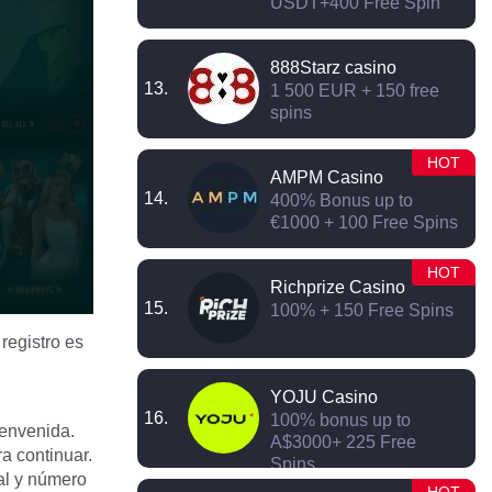
USDT+400 Free Spin
888Starz casino
13.
1 500 EUR + 150 free
spins
HOT
AMPM Casino
14.
400% Bonus up to
€1000 + 100 Free Spins
HOT
Richprize Casino
15.
100% + 150 Free Spins
registro es
YOJU Casino
16.
100% bonus up to
ienvenida.
A$3000+ 225 Free
a continuar.
Spins
ial y número
HOT