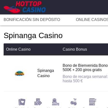
BONIFICACIÓN SIN DEPÓSITO
ONLINE CASINO
Spinanga Casino
Online Casino
Casino Bonus
Bono de Bienvenida Bono
500€ + 200 giros gratis
Spinanga
Casino
Bono de recarga semanal:
hasta 500 €