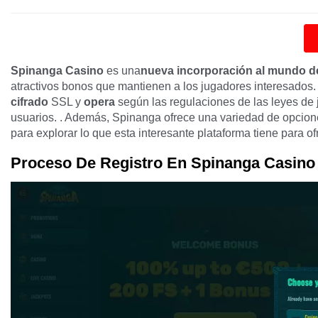
Spinanga Casino
es una
nueva incorporación al mundo de
atractivos bonos que mantienen a los jugadores interesados. 
cifrado
SSL y
opera
según las regulaciones de las leyes de
usuarios. . Además, Spinanga ofrece una variedad de opcio
para explorar lo que esta interesante plataforma tiene para of
Proceso De Registro En Spinanga Casino