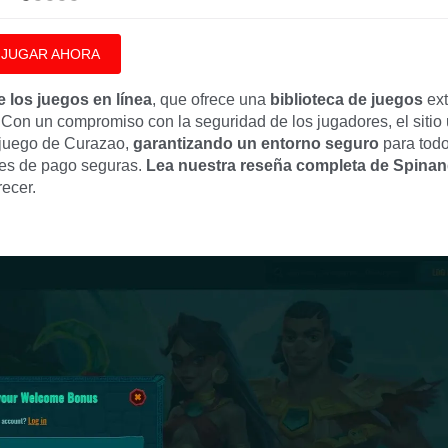
JUGAR AHORA
 los juegos en línea
, que ofrece una
biblioteca de juegos
ext
Con un compromiso con la seguridad de los jugadores, el sitio u
 juego de Curazao,
garantizando un entorno seguro
para todo
nes de pago seguras.
Lea nuestra reseña completa de Spina
recer.