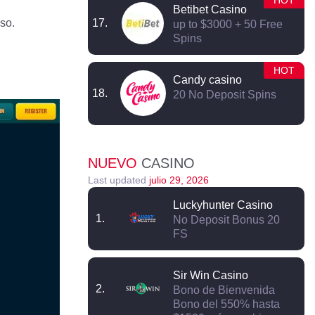
Betibet Casino
17.
eso.
up to $3000 + 50 Free
Spins
HOT
Candy casino
18.
20 No Deposit Spins
NUEVO
CASINO
Last updated
julio 29, 2026
Luckyhunter Casino
1.
No Deposit Bonus 20
FS
Sir Win Casino
2.
Bono de Bienvenida
Bono del 550% hasta