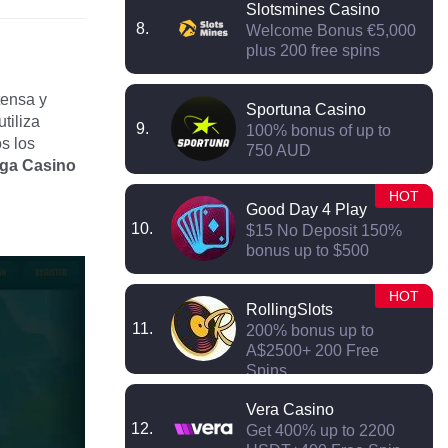
Slotsmines Casino
8.
Welcome Bonus €5,000
plus 200 free spins
ensa y
Sportuna Casino
tiliza
9.
100% bonus of up to
s los
750 AUD
nga Casino
HOT
Good Day 4 Play
10.
$15 No Deposit 150%
bonus up to $500
HOT
RollingSlots
11.
200% bonus up to
A$2500+ 200 Free
Spins
Vera Casino
12.
Get 400% up to 2200