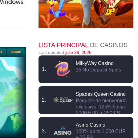
LISTA PRINCIPAL
DE CASINOS
Last updated
julio 29, 2026
MilkyWay Casino
1.
15 No Deposit Spins
Spades Queen Casino
2.
Paquete de bienvenida
exclusivo: 125% hasta
2000 EUR + 250 FS
Asino Casino
3.
100% up to 1,000 EUR
+ 75 FS