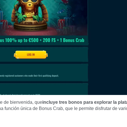
te de bienvenida, que
incluye tres bonos para explorar la pla
una función única de Bonus Crab, que le permite disfrutar de var