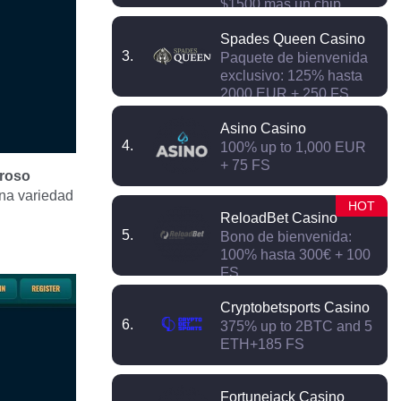
$1500 más un chip
gratis de $400
Spades Queen Casino
3.
Paquete de bienvenida
exclusivo: 125% hasta
2000 EUR + 250 FS
Asino Casino
4.
100% up to 1,000 EUR
+ 75 FS
eroso
una variedad
HOT
ReloadBet Casino
5.
Bono de bienvenida:
100% hasta 300€ + 100
FS
Cryptobetsports Casino
6.
375% up to 2BTC and 5
ETH+185 FS
Fortunejack Casino