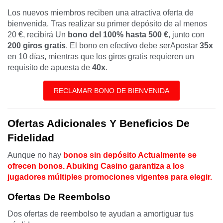
Los nuevos miembros reciben una atractiva oferta de
bienvenida. Tras realizar su primer depósito de al menos
20 €, recibirá Un
bono del 100% hasta 500 €
, junto con
200 giros gratis
. El bono en efectivo debe serApostar
35x
en 10 días, mientras que los giros gratis requieren un
requisito de apuesta de
40x
.
RECLAMAR BONO DE BIENVENIDA
Ofertas Adicionales Y Beneficios De
Fidelidad
Aunque no hay
bonos sin depósito Actualmente se
ofrecen bonos. Abuking Casino garantiza a los
jugadores múltiples promociones vigentes para elegir.
Ofertas De Reembolso
Dos ofertas de reembolso te ayudan a amortiguar tus