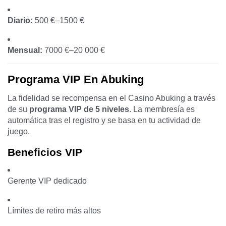
Diario:
500 €–1500 €
Mensual:
7000 €–20 000 €
Programa VIP En Abuking
La fidelidad se recompensa en el Casino Abuking a través
de su
programa VIP de 5 niveles
. La membresía es
automática tras el registro y se basa en tu actividad de
juego.
Beneficios VIP
Gerente VIP dedicado
Límites de retiro más altos