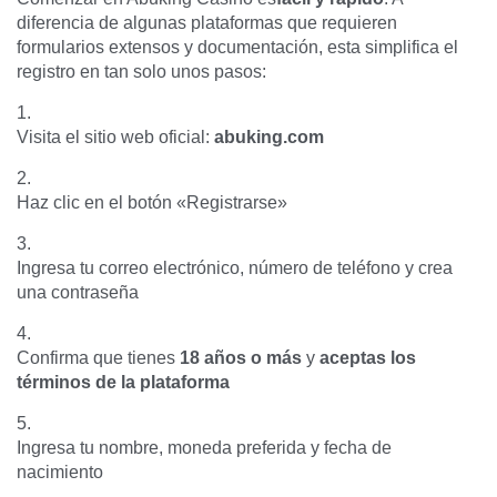
diferencia de algunas plataformas que requieren
formularios extensos y documentación, esta simplifica el
registro en tan solo unos pasos:
Visita el sitio web oficial:
abuking.com
Haz clic en el botón «Registrarse»
Ingresa tu correo electrónico, número de teléfono y crea
una contraseña
Confirma que tienes
18 años o más
y
aceptas los
términos de la plataforma
Ingresa tu nombre, moneda preferida y fecha de
nacimiento