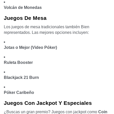
Volcán de Monedas
Juegos De Mesa
Los juegos de mesa tradicionales también Bien
representados. Las mejores opciones incluyen:
Jotas o Mejor (Video Póker)
Ruleta Booster
Blackjack 21 Burn
Póker Caribeño
Juegos Con Jackpot Y Especiales
¿Buscas un gran premio? Juegos con jackpot como
Coin