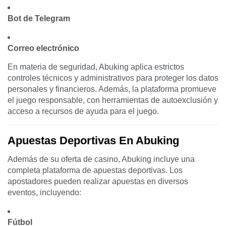
Bot de Telegram
Correo electrónico
En materia de seguridad, Abuking aplica estrictos
controles técnicos y administrativos para proteger los datos
personales y financieros. Además, la plataforma promueve
el juego responsable, con herramientas de autoexclusión y
acceso a recursos de ayuda para el juego.
Apuestas Deportivas En Abuking
Además de su oferta de casino, Abuking incluye una
completa plataforma de apuestas deportivas. Los
apostadores pueden realizar apuestas en diversos
eventos, incluyendo:
Fútbol