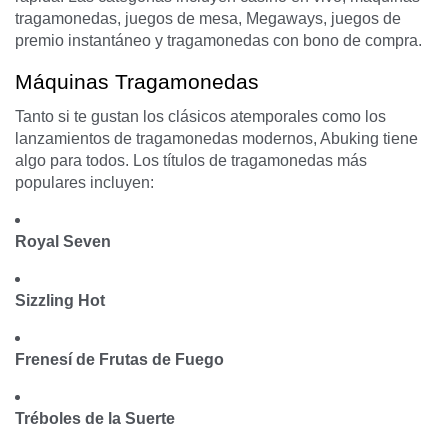
tragamonedas, juegos de mesa, Megaways, juegos de
premio instantáneo y tragamonedas con bono de compra.
Máquinas Tragamonedas
Tanto si te gustan los clásicos atemporales como los
lanzamientos de tragamonedas modernos, Abuking tiene
algo para todos. Los títulos de tragamonedas más
populares incluyen:
Royal Seven
Sizzling Hot
Frenesí de Frutas de Fuego
Tréboles de la Suerte