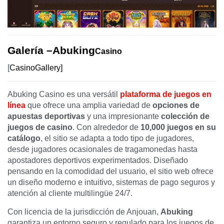
Galería –
Abuking
Casino
[
CasinoGallery]
Abuking Casino es una versátil
plataforma de juegos en
línea
que ofrece una amplia variedad de
opciones de
apuestas deportivas
y una impresionante
colección de
juegos de casino
. Con alrededor de
10,000 juegos en su
catálogo
, el sitio se adapta a todo tipo de jugadores,
desde jugadores ocasionales de tragamonedas hasta
apostadores deportivos experimentados. Diseñado
pensando en la comodidad del usuario, el sitio web ofrece
un diseño moderno e intuitivo, sistemas de pago seguros y
atención al cliente multilingüe 24/7.
Con licencia de la jurisdicción de Anjouan,
Abuking
garantiza un entorno seguro y regulado para los juegos de