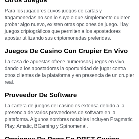
Para los jugadores cuyos juegos de cartas y
tragamonedas no son lo suyo o que simplemente quieren
probar algo nuevo, existen otras opciones de juego. Hay
juegos criptográficos que permiten a los apostadores
apostar utilizando sus criptomonedas preferidas.
Juegos De Casino Con Crupier En Vivo
La casa de apuestas ofrece numerosos juegos en vivo,
dando a los apostadores la oportunidad de jugar contra
otros clientes de la plataforma y en presencia de un crupier
real.
Proveedor De Software
La cartera de juegos del casino es extensa debido a la
presencia de varios proveedores de software en la
plataforma. Algunos nombres notables incluyen Pragmatic
Play, Amatic, BGaming y Spinomenal.