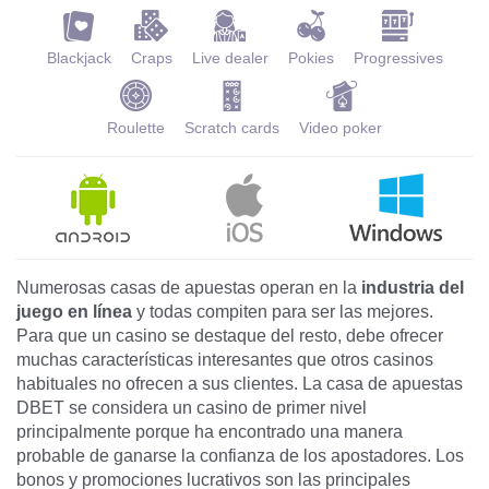
Blackjack
Craps
Live dealer
Pokies
Progressives
Roulette
Scratch cards
Video poker
Numerosas casas de apuestas operan en la
industria del
juego en línea
y todas compiten para ser las mejores.
Para que un casino se destaque del resto, debe ofrecer
muchas características interesantes que otros casinos
habituales no ofrecen a sus clientes. La casa de apuestas
DBET se considera un casino de primer nivel
principalmente porque ha encontrado una manera
probable de ganarse la confianza de los apostadores. Los
bonos y promociones lucrativos son las principales