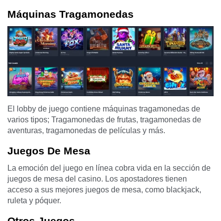
Máquinas Tragamonedas
El lobby de juego contiene máquinas tragamonedas de
varios tipos; Tragamonedas de frutas, tragamonedas de
aventuras, tragamonedas de películas y más.
Juegos De Mesa
La emoción del juego en línea cobra vida en la sección de
juegos de mesa del casino. Los apostadores tienen
acceso a sus mejores juegos de mesa, como blackjack,
ruleta y póquer.
Otros Juegos