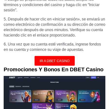
términos y condiciones del casino y haga clic en “Iniciar
sesión”.
5. Después de hacer clic en «Iniciar sesión», se enviará un
correo electrónico de confirmación a su dirección de correo
electrónico después de unos minutos. Verifique su cuenta
haciendo clic en el enlace proporcionado.
6. Una vez que su cuenta esté verificada, ingrese fondos
en su cuenta y comience su viaje de apuestas.
IR A DBET CASINO
Promociones Y Bonos En DBET Casino