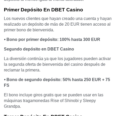
Primer Depósito En DBET Casino
Los nuevos clientes que hayan creado una cuenta y hayan
realizado un depósito de más de 20 EUR tienen acceso al
primer bono de bienvenida.
⦁ Bono por primer depósito: 100% hasta 300 EUR
Segundo depósito en DBET Casino
La diversión continúa ya que los jugadores pueden activar
la segunda oferta de bienvenida del casino después de
reclamar la primera.
⦁ Bono de segundo depósito: 50% hasta 250 EUR + 75
FS
El bono incluye giros gratis que se pueden usar en las
máquinas tragamonedas Rise of Shinobi y Sleepy
Grandpa.