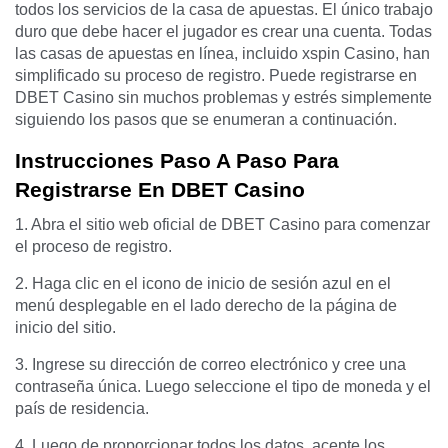
todos los servicios de la casa de apuestas. El único trabajo
duro que debe hacer el jugador es crear una cuenta. Todas
las casas de apuestas en línea, incluido xspin Casino, han
simplificado su proceso de registro. Puede registrarse en
DBET Casino sin muchos problemas y estrés simplemente
siguiendo los pasos que se enumeran a continuación.
Instrucciones Paso A Paso Para
Registrarse En DBET Casino
1. Abra el sitio web oficial de DBET Casino para comenzar
el proceso de registro.
2. Haga clic en el icono de inicio de sesión azul en el
menú desplegable en el lado derecho de la página de
inicio del sitio.
3. Ingrese su dirección de correo electrónico y cree una
contraseña única. Luego seleccione el tipo de moneda y el
país de residencia.
4. Luego de proporcionar todos los datos, acepte los