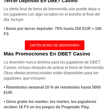
Tercer Depósito En DBET Casino
La oferta final de bono de bienvenida aún puede dejar a
los jugadores con algo lucrativo en el bolsillo al final del
día. Incluye
⦁ Bono por tercer depósito: 75% hasta 250 EUR + 100
FS
OBTÉN BONO DE BIENVENIDA
Más Promociones En DBET Casino
La diversión nunca termina para los jugadores de DBET
Casino, incluso después de activar el bono de bienvenida.
Otras ofertas promocionales están disponibles para los
jugadores, que incluyen:
⦁ Reembolso semanal 10 % de reembolso hasta 5000
EUR.
⦁ Giros gratis los martes: los martes, los jugadores
reciben 16 FS en los juegos de Pragmatic Play.