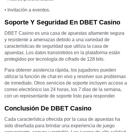
⦁ Invitación a eventos.
Soporte Y Seguridad En DBET Casino
DBET Casino es una casa de apuestas altamente segura
y resistente a amenazas debido a una variedad de
características de seguridad que utiliza la casa de
apuestas. Los datos transmitidos en la plataforma están
protegidos por tecnología de cifrado de 128 bits.
Para obtener asistencia rápida, los jugadores pueden
utilizar la función de chat en vivo y resolver sus problemas
de inmediato. Otros servicios de soporte incluyen acceso a
correo electrónico las 24 horas, los 7 días de la semana,
con un representante de soporte listo para responder.
Conclusión De DBET Casino
Cada característica ofrecida por la casa de apuestas ha
sido diseñada para brindar una experiencia de juego