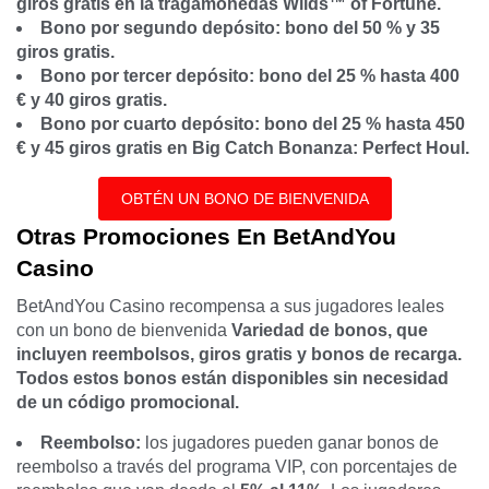
giros gratis en la tragamonedas Wilds™ of Fortune.
Bono por segundo depósito: bono del 50 % y 35
giros gratis.
Bono por tercer depósito: bono del 25 % hasta 400
€ y 40 giros gratis.
Bono por cuarto depósito: bono del 25 % hasta 450
€ y 45 giros gratis en Big Catch Bonanza: Perfect Houl.
OBTÉN UN BONO DE BIENVENIDA
Otras Promociones En BetAndYou
Casino
BetAndYou Casino recompensa a sus jugadores leales
con un bono de bienvenida
Variedad de bonos, que
incluyen reembolsos, giros gratis y
bonos de recarga
.
Todos estos bonos están disponibles sin necesidad
de un código promocional.
Reembolso:
los jugadores pueden ganar bonos de
reembolso a través del programa VIP, con porcentajes de