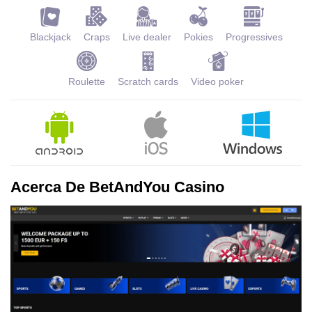
Blackjack
Craps
Live dealer
Pokies
Progressives
Roulette
Scratch cards
Video poker
Acerca De BetAndYou Casino