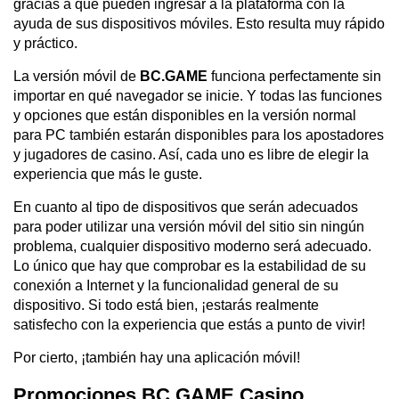
gracias a que pueden ingresar a la plataforma con la
ayuda de sus dispositivos móviles. Esto resulta muy rápido
y práctico.
La versión móvil de
BC.GAME
funciona perfectamente sin
importar en qué navegador se inicie. Y todas las funciones
y opciones que están disponibles en la versión normal
para PC también estarán disponibles para los apostadores
y jugadores de casino. Así, cada uno es libre de elegir la
experiencia que más le guste.
En cuanto al tipo de dispositivos que serán adecuados
para poder utilizar una versión móvil del sitio sin ningún
problema, cualquier dispositivo moderno será adecuado.
Lo único que hay que comprobar es la estabilidad de su
conexión a Internet y la funcionalidad general de su
dispositivo. Si todo está bien, ¡estarás realmente
satisfecho con la experiencia que estás a punto de vivir!
Por cierto, ¡también hay una aplicación móvil!
Promociones BC.GAME Casino