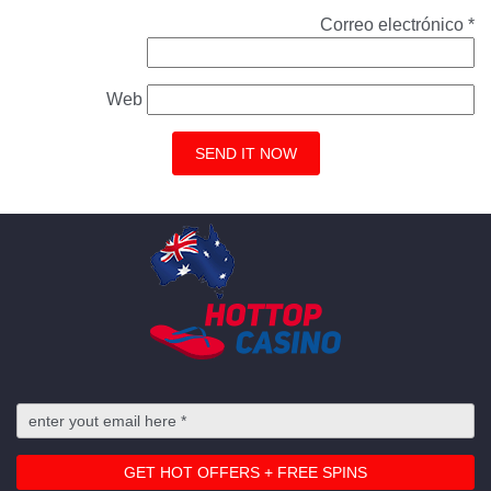
Correo electrónico
*
Web