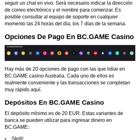
seguir un chat en vivo. Será necesario indicar la dirección
de correo electrónico y el nombre para comenzar. Es
posible consultar al equipo de soporte en cualquier
momento las 24 horas del día, los 7 días de la semana.
Opciones De Pago En BC.GAME Casino
Hay más de 20 opciones de pago con las que lidiar en
BC.GAME casino Australia. Cada uno de ellos es
realmente conveniente y las transacciones se completan
muy rápido aquí.
Depósitos En BC.GAME Casino
El depósito mínimo es de 20 EUR. Estas variantes de
banca se pueden utilizar para ingresar dinero en
BC.GAME:
Skrill;