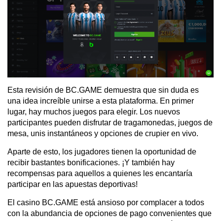
Esta revisión de BC.GAME demuestra que sin duda es
una idea increíble unirse a esta plataforma. En primer
lugar, hay muchos juegos para elegir. Los nuevos
participantes pueden disfrutar de tragamonedas, juegos de
mesa, unis instantáneos y opciones de crupier en vivo.
Aparte de esto, los jugadores tienen la oportunidad de
recibir bastantes bonificaciones. ¡Y también hay
recompensas para aquellos a quienes les encantaría
participar en las apuestas deportivas!
El casino BC.GAME está ansioso por complacer a todos
con la abundancia de opciones de pago convenientes que