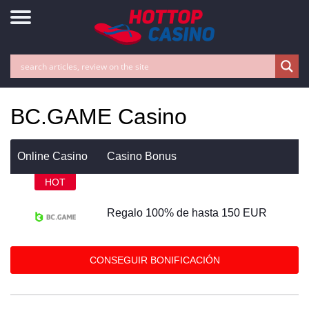
BC.GAME Casino
Online Casino
Casino Bonus
HOT
Regalo 100% de hasta 150 EUR
CONSEGUIR BONIFICACIÓN