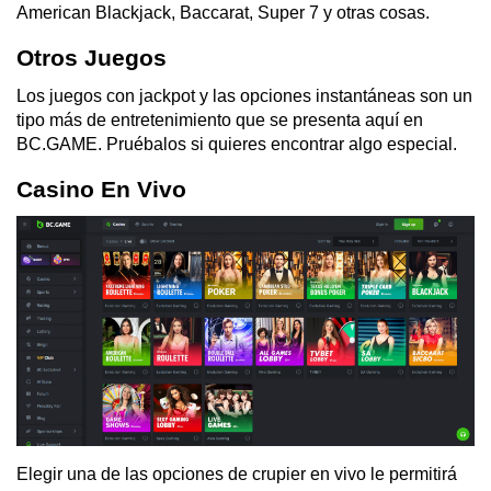
American Blackjack, Baccarat, Super 7 y otras cosas.
Otros Juegos
Los juegos con jackpot y las opciones instantáneas son un
tipo más de entretenimiento que se presenta aquí en
BC.GAME. Pruébalos si quieres encontrar algo especial.
Casino En Vivo
Elegir una de las opciones de crupier en vivo le permitirá