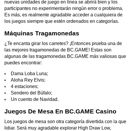
nuevas unidades de juego en línea se abrirá bien y los
participantes no experimentarán ningún error o problema.
Es más, es realmente agradable acceder a cualquiera de
los juegos siempre que estén ordenados en categorías.
Máquinas Tragamonedas
¿Te encanta girar los carretes? ¡Entonces prueba una de
las mejores tragamonedas de BC.GAME! Estas son
algunas de las tragamonedas BC.GAME más valiosas que
puedes encontrar:
Dama Loba Luna;
Aloha Rey Elvis;
4 estaciones;
Sendero del Búfalo;
Un cuento de Navidad.
Juegos De Mesa En BC.GAME Casino
Los juegos de mesa son otra categoría divertida con la que
lidiar. Será muy agradable explorar High Draw Low,