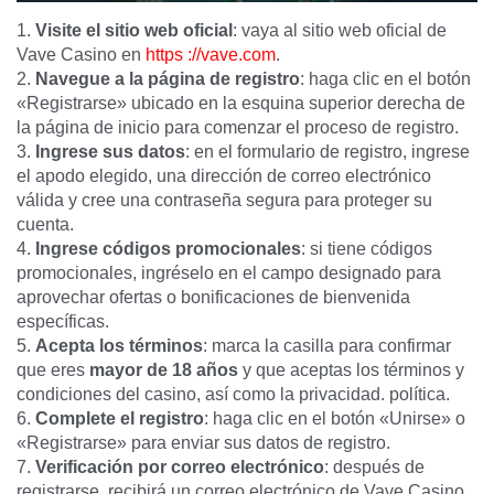
Visite el sitio web oficial
: vaya al sitio web oficial de
Vave Casino en
https ://vave.com
.
Navegue a la página de registro
: haga clic en el botón
«Registrarse» ubicado en la esquina superior derecha de
la página de inicio para comenzar el proceso de registro.
Ingrese sus datos
: en el formulario de registro, ingrese
el apodo elegido, una dirección de correo electrónico
válida y cree una contraseña segura para proteger su
cuenta.
Ingrese códigos promocionales
: si tiene códigos
promocionales, ingréselo en el campo designado para
aprovechar ofertas o bonificaciones de bienvenida
específicas.
Acepta los términos
: marca la casilla para confirmar
que eres
mayor de 18 años
y que aceptas los términos y
condiciones del casino, así como la privacidad. política.
Complete el registro
: haga clic en el botón «Unirse» o
«Registrarse» para enviar sus datos de registro.
Verificación por correo electrónico
: después de
registrarse, recibirá un correo electrónico de Vave Casino