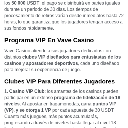
los
50 000 USDT
, el pago se distribuirá en partes iguales
durante un período de 30 días. Los tiempos de
procesamiento de retiros varían desde inmediatos hasta 72
horas, lo que garantiza que los jugadores tengan acceso a
sus fondos rápidamente.
Programa VIP En Vave Casino
Vave Casino atiende a sus jugadores dedicados con
distintos
clubes VIP diseñados para entusiastas de los
casinos
y
apostadores deportivos
, cada uno diseñado
para mejorar su experiencia de juego.
Clubes VIP Para Diferentes Jugadores
Casino VIP Club
: los amantes de los casinos pueden
participar en un extenso
programa de fidelización de 18
niveles
. Al apostar en tragamonedas, gana
puntos VIP
(VP), y se otorga 1 VP
por cada apuesta de 30 USDT.
Cuanto más juegues, más puntos acumularás,
progresando a través de niveles hasta llegar al nivel 18