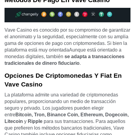
Vave Casino es conocido por su compromiso de garantizar
el anonimato y la seguridad, especialmente con su amplia
gama de opciones de pago con criptomonedas. Si bien la
plataforma está muy orientadaAunque está orientado a
monedas digitales, también
se adapta a transacciones
tradicionales de dinero fiduciario
.
Opciones De Criptomonedas Y Fiat En
Vave Casino
La plataforma admite una variedad de criptomonedas
populares, proporcionando un medio de transacción
seguro y privado. Los jugadores pueden elegir
entre
Bitcoin, Tron, Binance Coin, Ethereum, Dogecoin,
Litecoin
y
Ripple
para sus transacciones. Para aquellos
que prefieren los métodos bancarios tradicionales, Vave
Casino también incluye opciones fiduciarias como