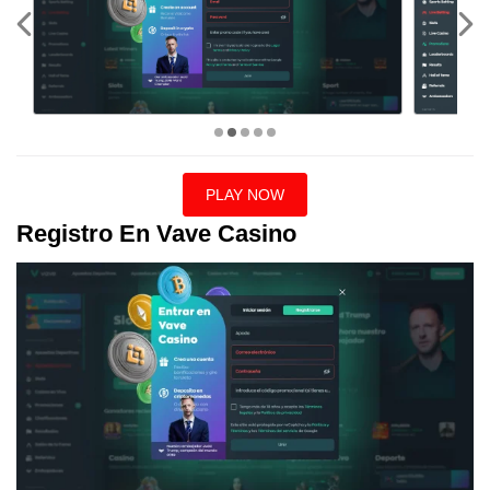
PLAY NOW
Registro En Vave Casino