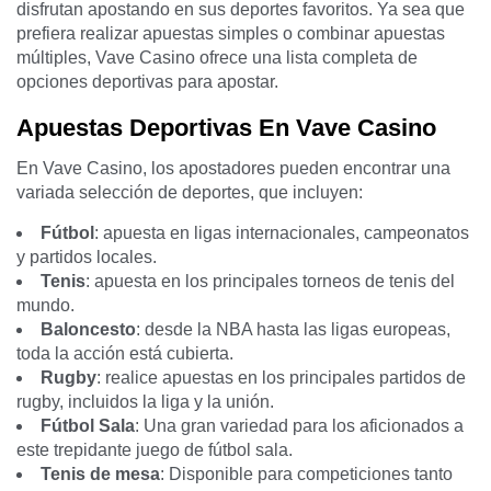
disfrutan apostando en sus deportes favoritos. Ya sea que
prefiera realizar apuestas simples o combinar apuestas
múltiples, Vave Casino ofrece una lista completa de
opciones deportivas para apostar.
Apuestas Deportivas En Vave Casino
En Vave Casino, los apostadores pueden encontrar una
variada selección de deportes, que incluyen:
Fútbol
: apuesta en ligas internacionales, campeonatos
y partidos locales.
Tenis
: apuesta en los principales torneos de tenis del
mundo.
Baloncesto
: desde la NBA hasta las ligas europeas,
toda la acción está cubierta.
Rugby
: realice apuestas en los principales partidos de
rugby, incluidos la liga y la unión.
Fútbol Sala
: Una gran variedad para los aficionados a
este trepidante juego de fútbol sala.
Tenis de mesa
: Disponible para competiciones tanto