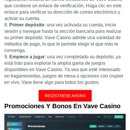
que contiene un enlace de verificación. Haga clic en este
enlace para verificar su dirección de correo electrónico y
activar su cuenta.
Primer depósito
: una vez activada su cuenta, inicie
sesión y navegue hasta la sección bancaria para realizar
su primer depósito. Vave Casino admite una variedad de
métodos de pago, lo que le permite elegir el que más le
convenga.
Empiece a jugar
: una vez completado su depósito, ya
está listo para explorar la amplia gama de juegos
disponibles en Vave Casino. Ya sea que esté interesado
en tragamonedas, juegos de mesa u opciones con crupier
en vivo, Vave tiene algo para todos los gustos.
REGÍSTRESE AHORA
Promociones Y Bonos En Vave Casino