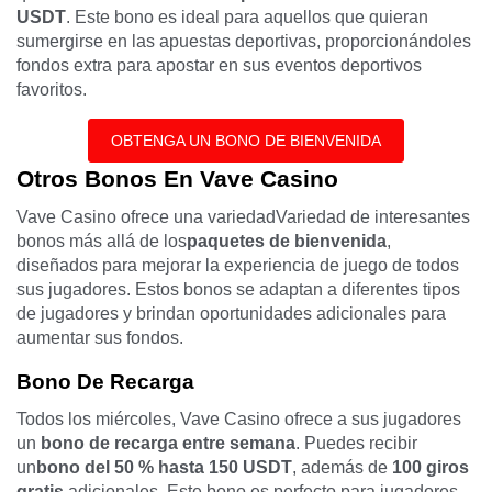
USDT
. Este bono es ideal para aquellos que quieran
sumergirse en las apuestas deportivas, proporcionándoles
fondos extra para apostar en sus eventos deportivos
favoritos.
OBTENGA UN BONO DE BIENVENIDA
Otros Bonos En Vave Casino
Vave Casino ofrece una variedadVariedad de interesantes
bonos más allá de los
paquetes de bienvenida
,
diseñados para mejorar la experiencia de juego de todos
sus jugadores. Estos bonos se adaptan a diferentes tipos
de jugadores y brindan oportunidades adicionales para
aumentar sus fondos.
Bono De Recarga
Todos los miércoles, Vave Casino ofrece a sus jugadores
un
bono de recarga entre semana
. Puedes recibir
un
bono del 50 % hasta 150 USDT
, además de
100 giros
gratis
adicionales. Este bono es perfecto para jugadores