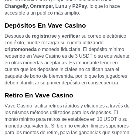
Changelly, Onramper, Lunu
y
P2Pay
, lo que lo hace
accesible a un público más amplio.
Depósitos En Vave Casino
Después de
registrarse
y
verificar
su correo electrónico
con éxito, puede recargar su cuenta utilizando
criptomoneda
o moneda fiduciaria. El depósito mínimo
requerido en Vave Casino es de 3 USDT o su equivalente
en otras monedas aceptadas. Es importante tener en
cuenta que los depósitos iniciales no califican para el
paquete de bono de bienvenida, por lo que los jugadores
deben planificar su primer depósito en consecuencia.
Retiro En Vave Casino
Vave Casino facilita retiros rápidos y eficientes a través de
los mismos métodos utilizados para los depósitos. El
monto mínimo para retiros se establece en 10 USDT o su
moneda equivalente. Si bien no existen límites superiores
para los montos de retiro, para las ganancias que superen