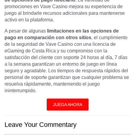
promociones en Vave Casino mejora su experiencia de
juego al brindarle recursos adicionales para mantenerse
activo en la plataforma.
A pesar de algunas
limitaciones en las opciones de
pago en comparación con otros sitios
, el cumplimiento
de la seguridad de Vave Casino con una licencia de
eGaming de Costa Rica y su compromiso con la
satisfacción del cliente con soporte 24 horas al día, 7 días
a la semana garantizan un entorno de juego en línea
seguro y agradable. Los tiempos de respuesta rápidos del
personal de soporte garantizan que cualquier problema se
resuelva rápidamente, manteniendo el juego
ininterrumpido.
JUEGA AHORA
Leave Your Commentary