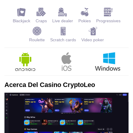
Blackjack
Craps
Live dealer
Pokies
Progressives
Roulette
Scratch cards
Video poker
Acerca Del Casino CryptoLeo