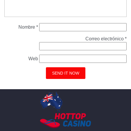
Nombre
*
Correo electrónico
*
Web