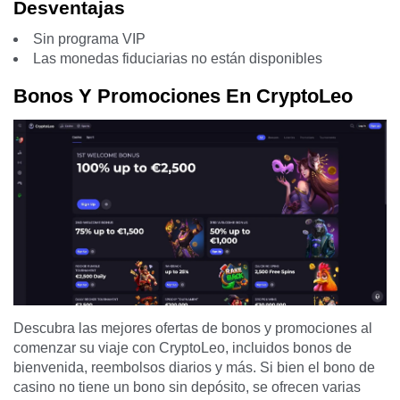
Desventajas
Sin programa VIP
Las monedas fiduciarias no están disponibles
Bonos Y Promociones En CryptoLeo
Descubra las mejores ofertas de bonos y promociones al
comenzar su viaje con CryptoLeo, incluidos bonos de
bienvenida, reembolsos diarios y más. Si bien el bono de
casino no tiene un bono sin depósito, se ofrecen varias