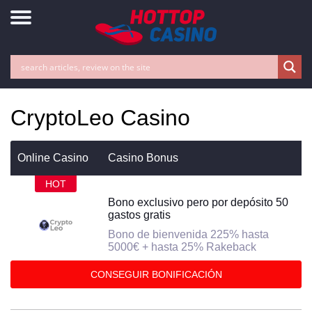
CryptoLeo Casino
Online Casino
Casino Bonus
HOT
Bono exclusivo pero por depósito 50
gastos gratis
Bono de bienvenida 225% hasta
5000€ + hasta 25% Rakeback
CONSEGUIR BONIFICACIÓN