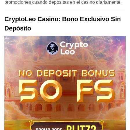
promociones cuando depositas en el casino diariamente.
CryptoLeo Casino: Bono Exclusivo Sin
Depósito