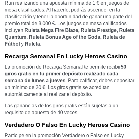
Run realizando una apuesta mínima de 1 € en juegos de
mesa clasificados. Al hacerlo, podrás ascender en la
clasificación y tener la oportunidad de ganar una parte del
premio total de 8.000 €. Los juegos de mesa calificados
incluyen
Ruleta Mega Fire Blaze, Ruleta Prestige, Ruleta
Quantum, Ruleta Bonus Age of the Gods, Ruleta de
Fútbol
y
Ruleta
.
Recarga Semanal En Lucky Heroes Casino
La promoción de Recarga Semanal te permite recibir
50
giros gratis en tu primer depósito realizado cada
semana de lunes a jueves
. Para calificar, debes depositar
un mínimo de 20 €. Los giros gratis se acreditan
automáticamente al realizar el depósito.
Las ganancias de los giros gratis están sujetas a un
requisito de apuesta de 40 veces.
Verdadero O Falso En Lucky Heroes Casino
Participe en la promoción Verdadero o Falso en Lucky