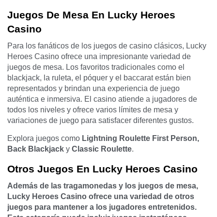
Juegos De Mesa En Lucky Heroes
Casino
Para los fanáticos de los juegos de casino clásicos, Lucky
Heroes Casino ofrece una impresionante variedad de
juegos de mesa. Los favoritos tradicionales como el
blackjack, la ruleta, el póquer y el baccarat están bien
representados y brindan una experiencia de juego
auténtica e inmersiva. El casino atiende a jugadores de
todos los niveles y ofrece varios límites de mesa y
variaciones de juego para satisfacer diferentes gustos.
Explora juegos como
Lightning Roulette First Person,
Back Blackjack
y
Classic Roulette
.
Otros Juegos En Lucky Heroes Casino
Además de las tragamonedas y los juegos de mesa,
Lucky Heroes Casino ofrece una variedad de otros
juegos para mantener a los jugadores entretenidos.