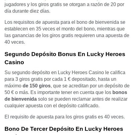
jugadores y los giros gratis se otorgan a razón de 20 por
día durante diez días.
Los requisitos de apuesta para el bono de bienvenida se
establecen en 35 veces el monto del bono, mientras que
las ganancias de los giros gratis requieren una apuesta de
40 veces.
Segundo Depósito Bonus En Lucky Heroes
Casino
Su segundo depósito en Lucky Heroes Casino le califica
para 3 giros gratis por cada 1 € depositado, hasta un
máximo
de 150 giros
, que se acreditan por un depósito de
50 € o más. Es importante tener en cuenta que los
bonos
de bienvenida
solo se pueden reclamar antes de realizar
cualquier apuesta con el depósito calificado.
El requisito de apuesta para los giros gratis es 40 veces.
Bono De Tercer Depósito En Lucky Heroes