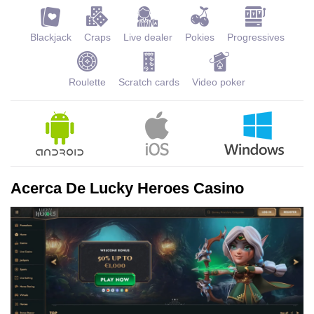
Blackjack
Craps
Live dealer
Pokies
Progressives
Roulette
Scratch cards
Video poker
Acerca De Lucky Heroes Casino