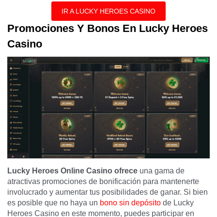
IR A LUCKY HEROES CASINO
Promociones Y Bonos En Lucky Heroes
Casino
Lucky Heroes Online Casino ofrece
una gama de
atractivas promociones de bonificación para mantenerte
involucrado y aumentar tus posibilidades de ganar. Si bien
es posible que no haya un
bono sin depósito
de Lucky
Heroes Casino en este momento, puedes participar en