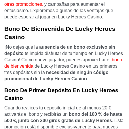
otras promociones.
y campañas para aumentar el
entusiasmo. Exploremos algunas de las ventajas que
puede esperar al jugar en Lucky Heroes Casino.
Bono De Bienvenida De Lucky Heroes
Casino
¡No dejes que la
ausencia de un bono exclusivo sin
depósito
te impida disfrutar de tu tiempo en Lucky Heroes
Casino! Como nuevo jugador, puedes aprovechar el
bono
de bienvenida
de Lucky Heroes Casino en tus primeros
tres depósitos sin la
necesidad de ningún código
promocional de Lucky Heroes Casino.
.
Bono De Primer Depósito En Lucky Heroes
Casino
Cuando realices tu depósito inicial de al menos 20 €,
activarás el bono y recibirás un
bono del 100 % de hasta
500 €, junto con 200 giros gratis de Lucky Heroes
. Esta
promoción está disponible exclusivamente para nuevos