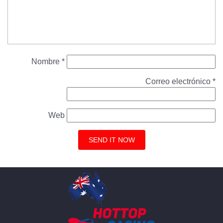
Nombre
*
Correo electrónico
*
Web