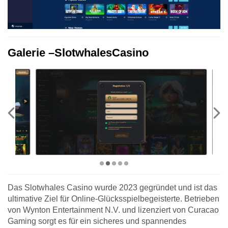
Galerie –
SlotwhalesCasino
Das Slotwhales Casino wurde 2023 gegründet und ist das
ultimative Ziel für Online-Glücksspielbegeisterte. Betrieben
von Wynton Entertainment N.V. und lizenziert von Curacao
Gaming sorgt es für ein sicheres und spannendes