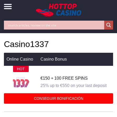
Casino1337
Online Casino
Casino Bonus
HOT
€150 + 100 FREE SPINS
25% up to €550 on your last deposit
CONSEGUIR BONIFICACIÓN