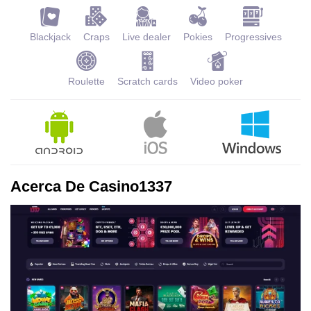
Blackjack
Craps
Live dealer
Pokies
Progressives
Roulette
Scratch cards
Video poker
Acerca De Casino1337