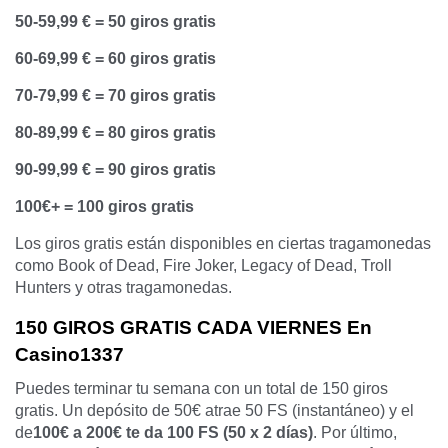
50-59,99 € = 50 giros gratis
60-69,99 € = 60 giros gratis
70-79,99 € = 70 giros gratis
80-89,99 € = 80 giros gratis
90-99,99 € = 90 giros gratis
100€+ = 100 giros gratis
Los giros gratis están disponibles en ciertas tragamonedas
como Book of Dead, Fire Joker, Legacy of Dead, Troll
Hunters y otras tragamonedas.
150 GIROS GRATIS CADA VIERNES En
Casino1337
Puedes terminar tu semana con un total de 150 giros
gratis. Un depósito de 50€ atrae 50 FS (instantáneo) y el
de
100€ a 200€ te da 100 FS (50 x 2 días)
. Por último,