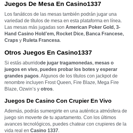
Juegos De Mesa En Casino1337
Los fanáticos de las mesas también podrán jugar una
variedad de títulos de mesa en esta plataforma en línea.
Las mesas más jugadas son
American Poker Gold, 3-
Hand Casino Hold’em, Rocket Dice, Banca Francese,
Craps
y
Ruleta Francesa
.
Otros Juegos En Casino1337
Si estás aburrido
de jugar tragamonedas, mesas o
juegos en vivo, puedes probar los botes y esperar
grandes pagos
. Algunos de los títulos con jackpot de
renombre incluyen Frost Queen, Fire Blaze, Mega Fire
Blaze, Ozwin’s y
otros
.
Juegos De Casino Con Crupier En Vivo
Además, podrás sumergirte en una auténtica atmósfera de
juego sin moverte de tu apartamento. Con los últimos
avances tecnológicos, puedes chatear con crupieres de la
vida real en
Casino 1337
.