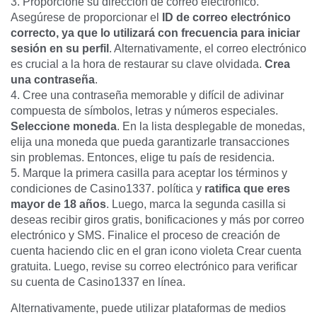
Proporcione su dirección de correo electrónico.
Asegúrese de proporcionar el
ID de correo electrónico
correcto, ya que lo utilizará con frecuencia para iniciar
sesión en su perfil
. Alternativamente, el correo electrónico
es crucial a la hora de restaurar su clave olvidada.
Crea
una contraseña
.
Cree una contraseña memorable y difícil de adivinar
compuesta de símbolos, letras y números especiales.
Seleccione moneda
. En la lista desplegable de monedas,
elija una moneda que pueda garantizarle transacciones
sin problemas. Entonces, elige tu país de residencia.
Marque la primera casilla para aceptar los términos y
condiciones de Casino1337. política y
ratifica que eres
mayor de 18 años
. Luego, marca la segunda casilla si
deseas recibir giros gratis, bonificaciones y más por correo
electrónico y SMS. Finalice el proceso de creación de
cuenta haciendo clic en el gran icono violeta Crear cuenta
gratuita. Luego, revise su correo electrónico para verificar
su cuenta de Casino1337 en línea.
Alternativamente, puede utilizar plataformas de medios