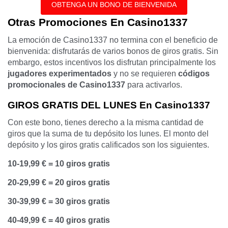
OBTENGA UN BONO DE BIENVENIDA
Otras Promociones En Casino1337
La emoción de Casino1337 no termina con el beneficio de
bienvenida: disfrutarás de varios bonos de giros gratis. Sin
embargo, estos incentivos los disfrutan principalmente los
jugadores experimentados
y no se requieren
códigos
promocionales de Casino1337
para activarlos.
GIROS GRATIS DEL LUNES En Casino1337
Con este bono, tienes derecho a la misma cantidad de
giros que la suma de tu depósito los lunes. El monto del
depósito y los giros gratis calificados son los siguientes.
10-19,99 € = 10 giros gratis
20-29,99 € = 20 giros gratis
30-39,99 € = 30 giros gratis
40-49,99 € = 40 giros gratis