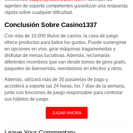
agentes de soporte competentes garantizan una respuesta
rápida sobre cualquier dificultad.
Conclusión Sobre Casino1337
Con más de 10.000 títulos de casino, la casa de juego
ofrece productos para todos los gustos. Puede sumergirse
en opciones en vivo, girar máquinas tragamonedas y
disfrutar de mesas lucrativas. Además, reclamarás
diferentes incentivos que van desde bonos de giros gratis,
paquetes de bienvenida, reembolsos en efectivo y otros.
Además, utilizará más de 30 pasarelas de pago y
accederá a soporte las 24 horas, los 7 días de la semana,
junto con funciones de juego responsable para controlar
sus hábitos de juego.
JUGAR AHORA
Leave Your Commentary