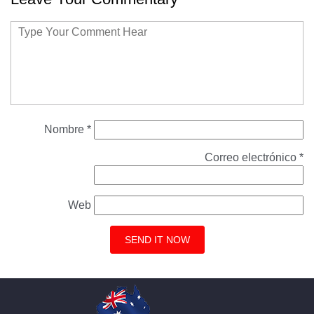
Nombre
*
Correo electrónico
*
Web