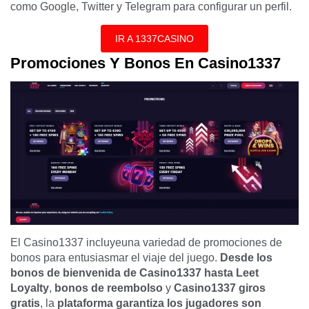
como Google, Twitter y Telegram para configurar un perfil.
IR A 1337CASINO
Promociones Y Bonos En Casino1337
El Casino1337 incluyeuna variedad de promociones de
bonos para entusiasmar el viaje del juego.
Desde los
bonos de bienvenida de Casino1337 hasta Leet
Loyalty
,
bonos de reembolso
y
Casino1337
giros
gratis
, la
plataforma garantiza los jugadores son