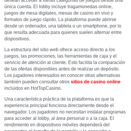
desean acceder a varias categorías de juegos desde una
única cuenta. El lobby incluye tragamonedas online,
juegos de mesa digitales, mesas de casino en vivo y
formatos de juego rápido. La plataforma puede abrirse
desde un ordenador, una tableta o un smartphone, por lo
que resulta adecuada para quienes suelen alternar entre
dispositivos.
La estructura del sitio web ofrece acceso directo a los
juegos, las promociones, las herramientas de caja y el
servicio de atención al cliente. Esto facilita la comparación
de las ofertas disponibles antes de realizar un depósito.
Los jugadores interesados en conocer otras alternativas
también pueden consultar otros
sitios de casino online
incluidos en HotTopCasino.
Una característica práctica de la plataforma es que la
experiencia principal funciona directamente desde el
navegador. Los jugadores no necesitan instalar programas
para acceder al lobby, al área personal o a la caja. El
rendimiento en dispositivos móviles dependerá del