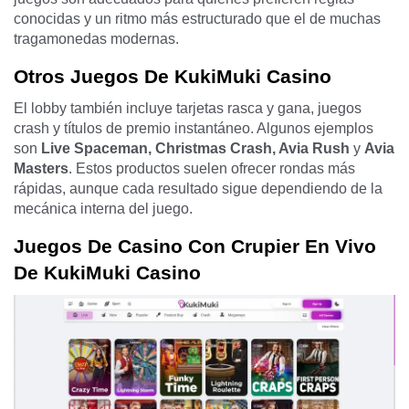
conocidas y un ritmo más estructurado que el de muchas
tragamonedas modernas.
Otros Juegos
De KukiMuki Casino
El lobby también incluye tarjetas rasca y gana, juegos
crash y títulos de premio instantáneo. Algunos ejemplos
son
Live Spaceman, Christmas Crash, Avia Rush
y
Avia
Masters
. Estos productos suelen ofrecer rondas más
rápidas, aunque cada resultado sigue dependiendo de la
mecánica interna del juego.
Juegos De Casino Con Crupier En Vivo
De KukiMuki Casino