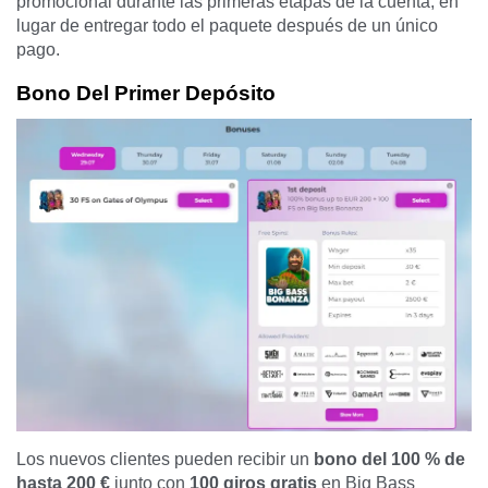
promocional durante las primeras etapas de la cuenta, en
lugar de entregar todo el paquete después de un único
pago.
Bono Del Primer Depósito
Los nuevos clientes pueden recibir un
bono del 100 % de
hasta 200 €
junto con
100 giros gratis
en
Big Bass