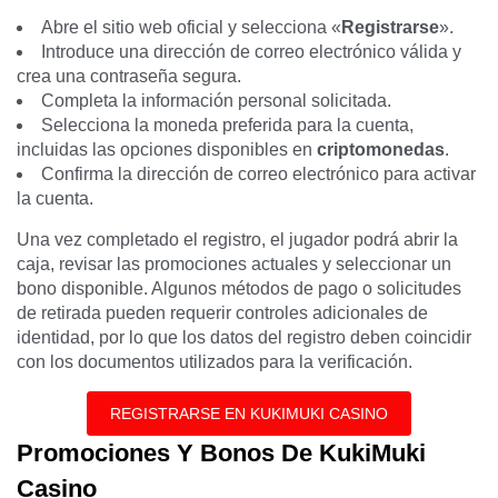
Abre el sitio web oficial y selecciona «
Registrarse
».
Introduce una dirección de correo electrónico válida y
crea una contraseña segura.
Completa la información personal solicitada.
Selecciona la moneda preferida para la cuenta,
incluidas las opciones disponibles en
criptomonedas
.
Confirma la dirección de correo electrónico para activar
la cuenta.
Una vez completado el registro, el jugador podrá abrir la
caja, revisar las promociones actuales y seleccionar un
bono disponible. Algunos métodos de pago o solicitudes
de retirada pueden requerir controles adicionales de
identidad, por lo que los datos del registro deben coincidir
con los documentos utilizados para la verificación.
REGISTRARSE EN KUKIMUKI CASINO
Promociones Y Bonos De KukiMuki
Casino