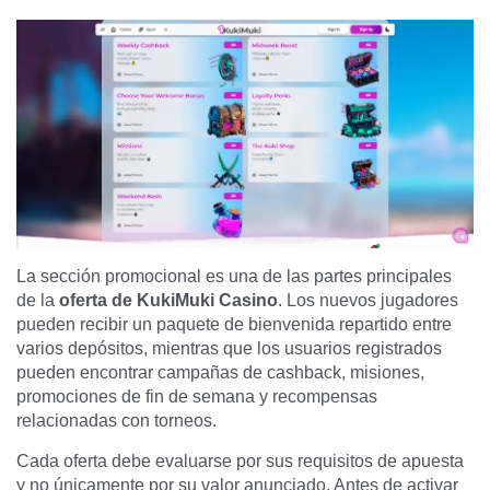
La sección promocional es una de las partes principales
de la
oferta de KukiMuki Casino
. Los nuevos jugadores
pueden recibir un paquete de bienvenida repartido entre
varios depósitos, mientras que los usuarios registrados
pueden encontrar campañas de cashback, misiones,
promociones de fin de semana y recompensas
relacionadas con torneos.
Cada oferta debe evaluarse por sus requisitos de apuesta
y no únicamente por su valor anunciado. Antes de activar