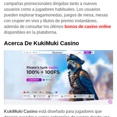
campañas promocionales dirigidas tanto a nuevos
usuarios como a jugadores habituales. Los usuarios
pueden explorar tragamonedas, juegos de mesa, mesas
con crupier en vivo y títulos de premio instantáneo,
además de consultar los últimos
bonos de casino online
disponibles en la plataforma.
Acerca De KukiMuki Casino
KukiMuki Casino
está diseñado para jugadores que