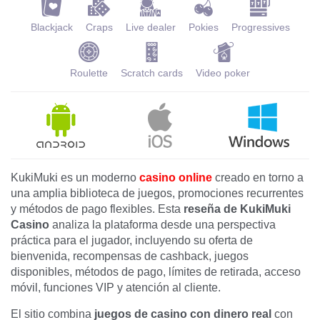
Blackjack
Craps
Live dealer
Pokies
Progressives
Roulette
Scratch cards
Video poker
KukiMuki es un moderno
casino online
creado en torno a
una amplia biblioteca de juegos, promociones recurrentes
y métodos de pago flexibles. Esta
reseña de KukiMuki
Casino
analiza la plataforma desde una perspectiva
práctica para el jugador, incluyendo su oferta de
bienvenida, recompensas de cashback, juegos
disponibles, métodos de pago, límites de retirada, acceso
móvil, funciones VIP y atención al cliente.
El sitio combina
juegos de casino con dinero real
con