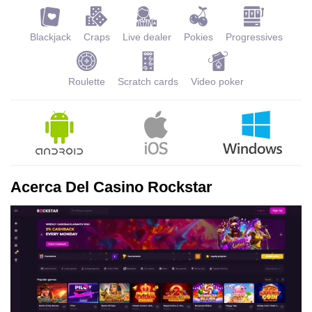
Blackjack
Craps
Live dealer
Pokies
Progressives
Roulette
Scratch cards
Video poker
Acerca Del Casino Rockstar