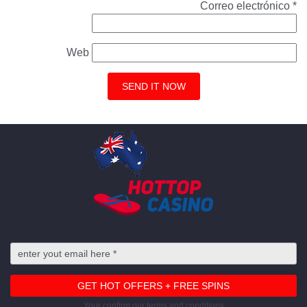
Correo electrónico
*
Web
Your confirm our terms and conditions