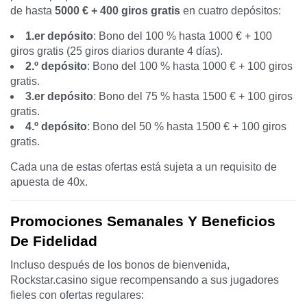
de hasta
5000 € + 400 giros gratis
en cuatro depósitos:
1.er depósito
: Bono del 100 % hasta 1000 € + 100
giros gratis (25 giros diarios durante 4 días).
2.º depósito
: Bono del 100 % hasta 1000 € + 100 giros
gratis.
3.er depósito
: Bono del 75 % hasta 1500 € + 100 giros
gratis.
4.º depósito
: Bono del 50 % hasta 1500 € + 100 giros
gratis.
Cada una de estas ofertas está sujeta a un requisito de
apuesta de 40x.
Promociones Semanales Y Beneficios
De Fidelidad
Incluso después de los bonos de bienvenida,
Rockstar.casino sigue recompensando a sus jugadores
fieles con ofertas regulares: