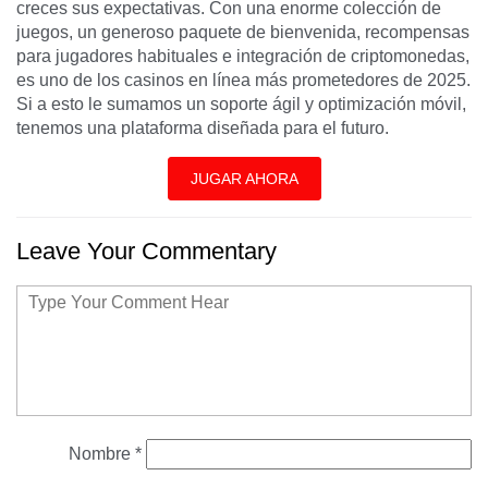
creces sus expectativas. Con una enorme colección de
juegos, un generoso paquete de bienvenida, recompensas
para jugadores habituales e integración de criptomonedas,
es uno de los casinos en línea más prometedores de 2025.
Si a esto le sumamos un soporte ágil y optimización móvil,
tenemos una plataforma diseñada para el futuro.
JUGAR AHORA
Leave Your Commentary
Nombre
*