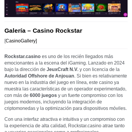
Galería – Casino Rockstar
[
CasinoGallery]
Rockstar.casino
es uno de los recién llegados más
emocionantes a la escena del iGaming. Lanzado en 2024
bajo la dirección de
JeuxCraft N.V.
y con licencia de la
Autoridad Offshore de Anjouan
. Si bien es relativamente
nuevo en la industria del juego en línea, este casino ya
muestra las características de un operador experimentado,
con más de
6000 juegos
y un fuerte compromiso con los
juegos modernos, incluyendo la integración de
criptomonedas y la optimización para dispositivos móviles.
Con una interfaz atractiva e intuitiva y un compromiso con
la experiencia de alta calidad, Rockstar.casino atrae tanto