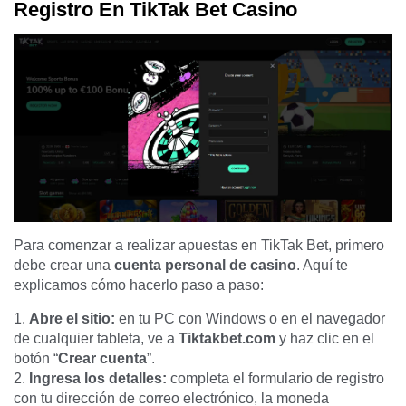
Registro En TikTak Bet Casino
Para comenzar a realizar apuestas en TikTak Bet, primero
debe crear una
cuenta personal de casino
. Aquí te
explicamos cómo hacerlo paso a paso:
Abre el sitio:
en tu PC con Windows o en el navegador
de cualquier tableta, ve a
Tiktakbet.com
y haz clic en el
botón “
Crear cuenta
”.
Ingresa los detalles:
completa el formulario de registro
con tu dirección de correo electrónico, la moneda