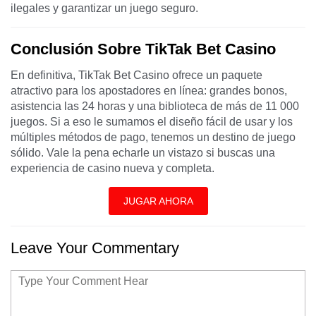
ilegales y garantizar un juego seguro.
Conclusión Sobre TikTak Bet Casino
En definitiva, TikTak Bet Casino ofrece un paquete
atractivo para los apostadores en línea: grandes bonos,
asistencia las 24 horas y una biblioteca de más de 11 000
juegos. Si a eso le sumamos el diseño fácil de usar y los
múltiples métodos de pago, tenemos un destino de juego
sólido. Vale la pena echarle un vistazo si buscas una
experiencia de casino nueva y completa.
JUGAR AHORA
Leave Your Commentary