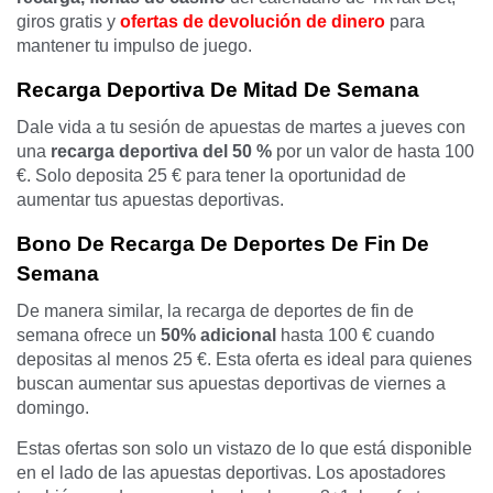
giros gratis y
ofertas de devolución de dinero
para
mantener tu impulso de juego.
Recarga Deportiva De Mitad De Semana
Dale vida a tu sesión de apuestas de martes a jueves con
una
recarga deportiva del 50 %
por un valor de hasta 100
€. Solo deposita 25 € para tener la oportunidad de
aumentar tus apuestas deportivas.
Bono De Recarga De Deportes De Fin De
Semana
De manera similar, la recarga de deportes de fin de
semana ofrece un
50% adicional
hasta 100 € cuando
depositas al menos 25 €. Esta oferta es ideal para quienes
buscan aumentar sus apuestas deportivas de viernes a
domingo.
Estas ofertas son solo un vistazo de lo que está disponible
en el lado de las apuestas deportivas. Los apostadores