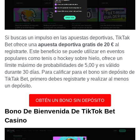
Si buscas un impulso en las apuestas deportivas, TikTak
Bet ofrece una
apuesta deportiva gratis de 20 €
al
registrarte. Este beneficio se puede utilizar en eventos
populares como tenis o hockey sobre hielo, ofrece un
límite máximo de probabilidades de 5,00 y es válido
durante 30 días. Para calificar para el bono sin depósito de
TikTak Bet, primero debes registrarte y realizar al menos
un depósito.
OBTÉN UN BONO SIN DEPÓSITO
Bono De Bienvenida De TikTok Bet
Casino