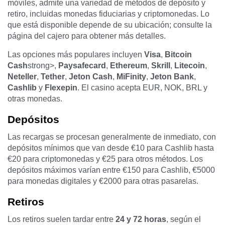
móviles, admite una variedad de métodos de depósito y
retiro, incluidas monedas fiduciarias y criptomonedas. Lo
que está disponible depende de su ubicación; consulte la
página del cajero para obtener más detalles.
Las opciones más populares incluyen
Visa
,
Bitcoin
Cash
strong>,
Paysafecard
,
Ethereum
,
Skrill
,
Litecoin
,
Neteller
,
Tether
,
Jeton Cash
,
MiFinity
,
Jeton Bank
,
Cashlib
y
Flexepin
. El casino acepta EUR, NOK, BRL y
otras monedas.
Depósitos
Las recargas se procesan generalmente de inmediato, con
depósitos mínimos que van desde €10 para Cashlib hasta
€20 para criptomonedas y €25 para otros métodos. Los
depósitos máximos varían entre €150 para Cashlib, €5000
para monedas digitales y €2000 para otras pasarelas.
Retiros
Los retiros suelen tardar entre
24 y 72 horas
, según el