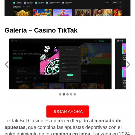
Galería –
Casino
TikTak
JUGAR AHORA
TikTak Bet Casino es un recién llegado al
mercado de
apuestas
, que combina las apuestas deportivas con el
entretenimiento de los
casinos en línea
. Lanzada en 2024