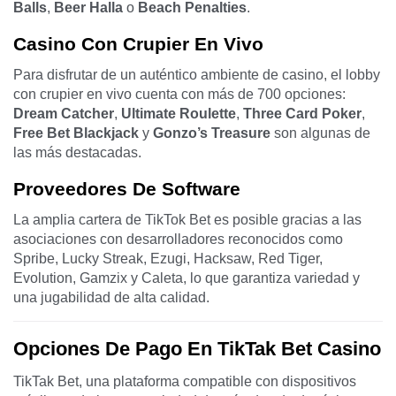
Balls
,
Beer Halla
o
Beach Penalties
.
Casino Con Crupier En Vivo
Para disfrutar de un auténtico ambiente de casino, el lobby
con crupier en vivo cuenta con más de 700 opciones:
Dream Catcher
,
Ultimate Roulette
,
Three Card Poker
,
Free Bet Blackjack
y
Gonzo’s Treasure
son algunas de
las más destacadas.
Proveedores De Software
La amplia cartera de TikTok Bet es posible gracias a las
asociaciones con desarrolladores reconocidos como
Spribe, Lucky Streak, Ezugi, Hacksaw, Red Tiger,
Evolution, Gamzix y Caleta, lo que garantiza variedad y
una jugabilidad de alta calidad.
Opciones De Pago En TikTak Bet Casino
TikTak Bet, una plataforma compatible con dispositivos