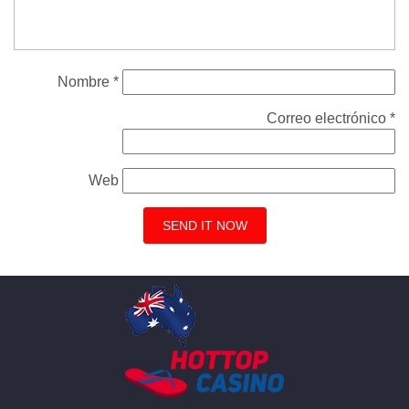
Nombre
*
Correo electrónico
*
Web