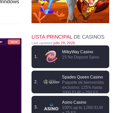
LISTA PRINCIPAL
DE CASINOS
Last updated
julio 29, 2026
MilkyWay Casino
1.
15 No Deposit Spins
Spades Queen Casino
2.
Paquete de bienvenida
exclusivo: 125% hasta
2000 EUR + 250 FS
Asino Casino
3.
100% up to 1,000 EUR
+ 75 FS