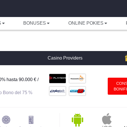
S
BONUSES
ONLINE POKIES
Casino Providers
0% hasta 90.000 € /
CONS
BONIF
no Bono del 75 %