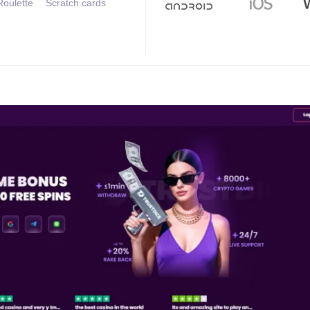
Roulette
Scratch cards