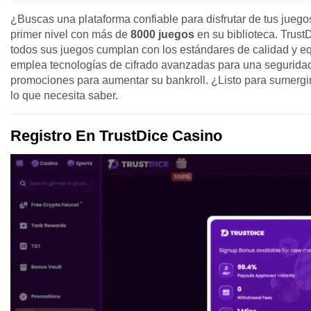
¿Buscas una plataforma confiable para disfrutar de tus juego
primer nivel con más de
8000 juegos
en su biblioteca. Trust
todos sus juegos cumplan con los estándares de calidad y eq
emplea tecnologías de cifrado avanzadas para una segurida
promociones para aumentar su bankroll. ¿Listo para sumergi
lo que necesita saber.
Registro En TrustDice Casino