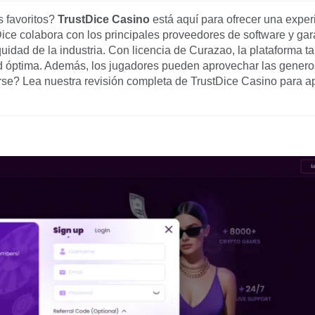
s favoritos?
TrustDice Casino
está aquí para ofrecer una exper
Dice colabora con los principales proveedores de software y gar
uidad de la industria. Con licencia de Curazao, la plataforma t
d óptima. Además, los jugadores pueden aprovechar las gener
rse? Lea nuestra revisión completa de TrustDice Casino para a