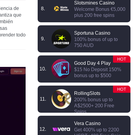
Slotsmines Casino
iencia de
8.
Welcome Bonus €5,000
antiza que
plus 200 free spins
ambién
osas
Sportuna Casino
prender todo
9.
100% bonus of up to
750 AUD
HOT
Good Day 4 Play
10.
$15 No Deposit 150%
bonus up to $500
HOT
RollingSlots
11.
200% bonus up to
A$2500+ 200 Free
Spins
Vera Casino
12.
Get 400% up to 2200