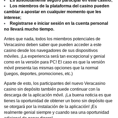
Es absolutamente seguro participar en este casino;
Los miembros de la plataforma del casino pueden
cambiar a apostar en cualquier momento que les
interese;
Registrarse e iniciar sesión en la cuenta personal
no llevará mucho tiempo.
Antes que nada, todos los miembros potenciales de
Veracasino deben saber que pueden acceder a este
casino desde los navegadores
de sus dispositivos
móviles. ¡La experiencia será tan excepcional y genial
como en la versión para PC! El caso es que la versión
móvil presenta las mismas opciones que la normal
(juegos, deportes, promociones, etc.)
Aparte de esto, los participantes del nuevo Veracasino
casino sin depósito
también puede continuar con la
descarga de la aplicación móvil. ¡La buena noticia es que
tienes la oportunidad de obtener un bono sin depósito que
se otorgará por la instalación de la aplicación! ¡Es
realmente genial siempre y cuando sea una oportunidad