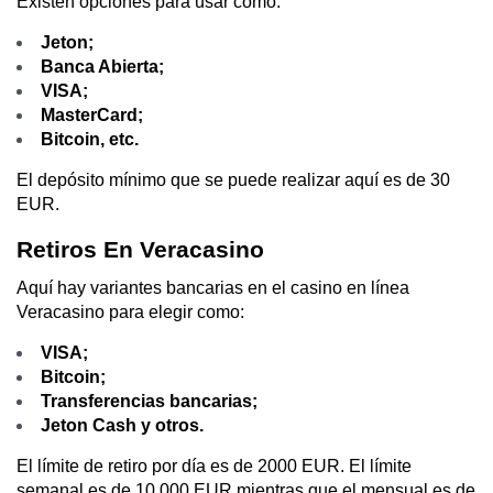
Existen opciones para usar como:
Jeton;
Banca Abierta;
VISA;
MasterCard;
Bitcoin, etc.
El depósito mínimo que se puede realizar aquí es de 30
EUR.
Retiros En Veracasino
Aquí hay variantes bancarias en el casino en línea
Veracasino para elegir como:
VISA;
Bitcoin;
Transferencias bancarias;
Jeton Cash y otros.
El límite de retiro por día es de 2000 EUR. El límite
semanal es de 10.000 EUR mientras que el mensual es de