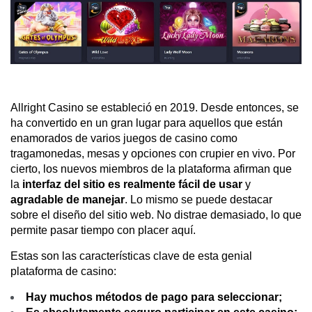
Allright Casino se estableció en 2019. Desde entonces, se
ha convertido en un gran lugar para aquellos que están
enamorados de varios
juegos de casino
como
tragamonedas, mesas y opciones con crupier en vivo. Por
cierto, los nuevos miembros de la plataforma afirman que
la
interfaz del sitio es realmente fácil de usar
y
agradable de manejar
. Lo mismo se puede destacar
sobre el diseño del sitio web. No distrae demasiado, lo que
permite pasar tiempo con placer aquí.
Estas son las características clave de esta genial
plataforma de casino:
Hay muchos métodos de pago para seleccionar;