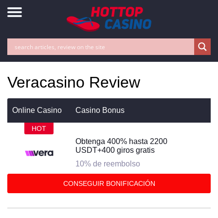
Veracasino Review
Online Casino
Casino Bonus
HOT
Obtenga 400% hasta 2200
USDT+400 giros gratis
10% de reembolso
CONSEGUIR BONIFICACIÓN