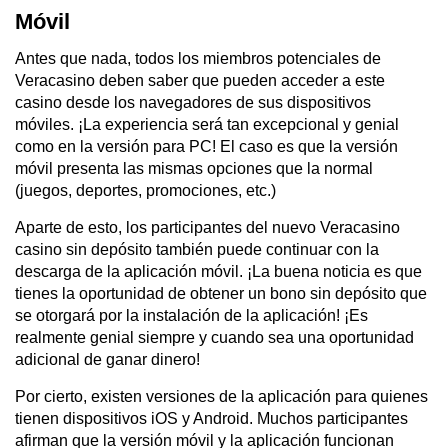
Móvil
Antes que nada, todos los miembros potenciales de
Veracasino deben saber que pueden acceder a este
casino desde los navegadores
de sus dispositivos
móviles. ¡La experiencia será tan excepcional y genial
como en la versión para PC! El caso es que la versión
móvil presenta las mismas opciones que la normal
(juegos, deportes, promociones, etc.)
Aparte de esto, los participantes del nuevo Veracasino
casino sin depósito
también puede continuar con la
descarga de la aplicación móvil. ¡La buena noticia es que
tienes la oportunidad de obtener un bono sin depósito que
se otorgará por la instalación de la aplicación! ¡Es
realmente genial siempre y cuando sea una oportunidad
adicional de ganar dinero!
Por cierto, existen versiones de la aplicación para quienes
tienen dispositivos iOS y Android. Muchos participantes
afirman que la versión móvil y la aplicación funcionan