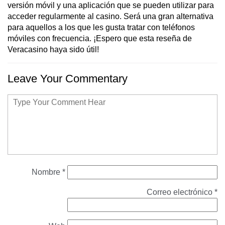
versión móvil y una aplicación que se pueden utilizar para
acceder regularmente al casino. Será una gran alternativa
para aquellos a los que les gusta tratar con teléfonos
móviles con frecuencia. ¡Espero que esta reseña de
Veracasino haya sido útil!
Leave Your Commentary
Nombre
*
Correo electrónico
*