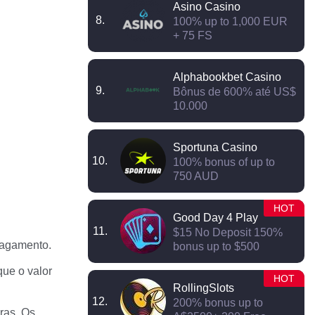
Asino Casino
8.
100% up to 1,000 EUR
+ 75 FS
Alphabookbet Casino
9.
Bônus de 600% até US$
10.000
Sportuna Casino
10.
100% bonus of up to
750 AUD
HOT
Good Day 4 Play
11.
$15 No Deposit 150%
pagamento.
bonus up to $500
que o valor
HOT
RollingSlots
12.
200% bonus up to
oras. Os