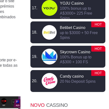
ar o site
YOJU Casino
m prémios
17.
100% bonus up to
ões
A$3000+ 225 Free
ombinados
Spins
HOT
Betibet Casino
18.
up to $3000 + 50 Free
Spins
HOT
Skycrown Casino
19.
100% Bonus up to
rte por e-
A$300 + 100 FS
e todas as
HOT
Candy casino
20.
20 No Deposit Spins
NOVO
CASSINO