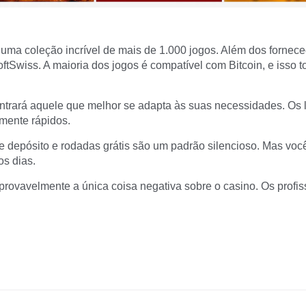
 uma coleção incrível de mais de 1.000 jogos. Além dos fornec
ftSwiss. A maioria dos jogos é compatível com Bitcoin, e isso t
rará aquele que melhor se adapta às suas necessidades. Os l
mente rápidos.
 depósito e rodadas grátis são um padrão silencioso. Mas voc
os dias.
 provavelmente a única coisa negativa sobre o casino. Os profis