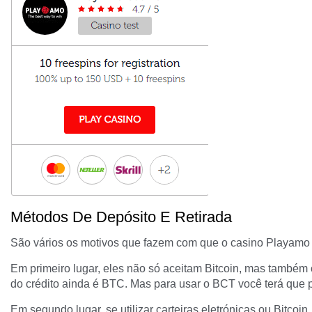
Métodos De Depósito E Retirada
São vários os motivos que fazem com que o casino Playamo
Em primeiro lugar, eles não só aceitam Bitcoin, mas também o
do crédito ainda é BTC. Mas para usar o BCT você terá que
Em segundo lugar, se utilizar carteiras eletrónicas ou Bitcoi