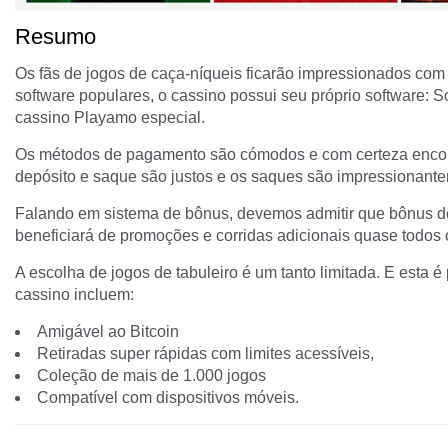
Resumo
Os fãs de jogos de caça-níqueis ficarão impressionados com
software populares, o cassino possui seu próprio software: So
cassino Playamo especial.
Os métodos de pagamento são cómodos e com certeza encont
depósito e saque são justos e os saques são impressionante
Falando em sistema de bônus, devemos admitir que bônus de
beneficiará de promoções e corridas adicionais quase todos 
A escolha de jogos de tabuleiro é um tanto limitada. E esta é
cassino incluem:
Amigável ao Bitcoin
Retiradas super rápidas com limites acessíveis,
Coleção de mais de 1.000 jogos
Compatível com dispositivos móveis.