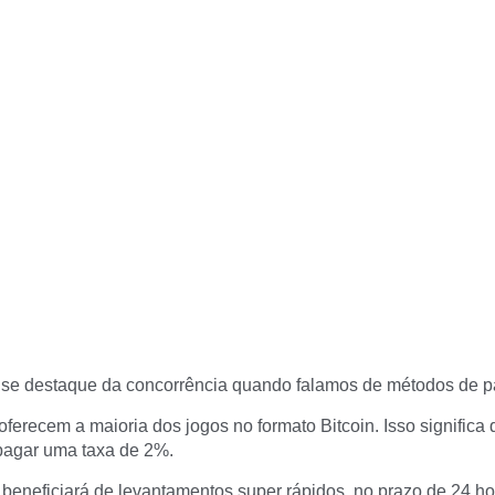
 se destaque da concorrência quando falamos de métodos de 
ferecem a maioria dos jogos no formato Bitcoin. Isso significa 
 pagar uma taxa de 2%.
n, beneficiará de levantamentos super rápidos, no prazo de 24 h