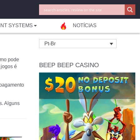
NT SYSTEMS
NOTÍCIAS
Pt-Br
yamo pode
BEEP BEEP CASINO
 jogos é
e pagamento
s. Alguns