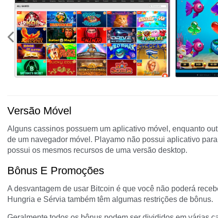
Versão Móvel
Alguns cassinos possuem um aplicativo móvel, enquanto out
de um navegador móvel. Playamo não possui aplicativo para
possui os mesmos recursos de uma versão desktop.
Bônus E Promoções
A desvantagem de usar Bitcoin é que você não poderá receb
Hungria e Sérvia também têm algumas restrições de bônus.
Geralmente todos os bônus podem ser divididos em várias cat