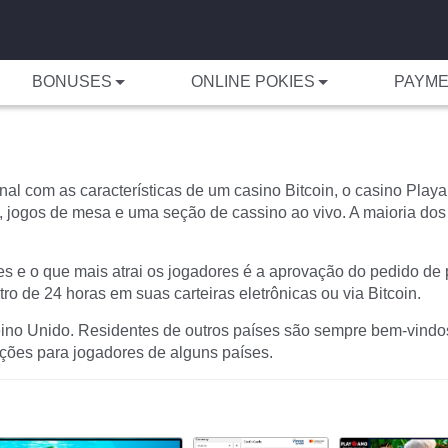
BONUSES
ONLINE POKIES
PAYME
nal com as características de um casino Bitcoin, o casino Pla
s, jogos de mesa e uma seção de cassino ao vivo. A maioria dos
s e o que mais atrai os jogadores é a aprovação do pedido d
ro de 24 horas em suas carteiras eletrônicas ou via Bitcoin.
eino Unido. Residentes de outros países são sempre bem-vindo
ções para jogadores de alguns países.