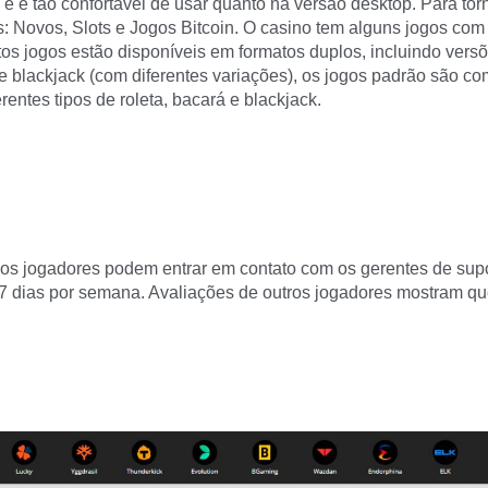
 é tão confortável de usar quanto na versão desktop. Para torn
as: Novos, Slots e Jogos Bitcoin. O casino tem alguns jogos co
os jogos estão disponíveis em formatos duplos, incluindo vers
e blackjack (com diferentes variações), os jogos padrão são c
entes tipos de roleta, bacará e blackjack.
os jogadores podem entrar em contato com os gerentes de supo
, 7 dias por semana. Avaliações de outros jogadores mostram qu