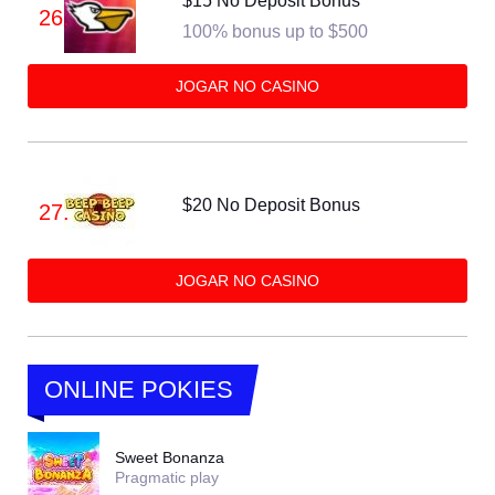
$15 No Deposit Bonus
26.
100% bonus up to $500
JOGAR NO CASINO
$20 No Deposit Bonus
27.
JOGAR NO CASINO
ONLINE POKIES
Sweet Bonanza
Pragmatic play