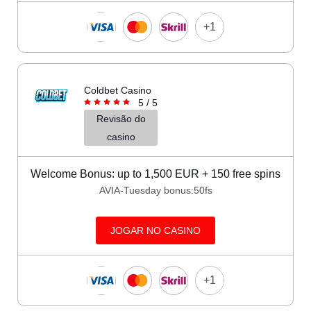
+1
Coldbet Casino
5 / 5
Revisão do
casino
Welcome Bonus: up to 1,500 EUR + 150 free spins
AVIA-Tuesday bonus:50fs
JOGAR NO CASINO
+1