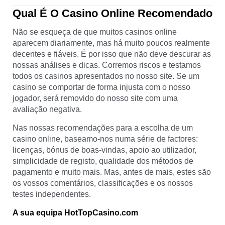
Qual É O Casino Online Recomendado
Não se esqueça de que muitos casinos online
aparecem diariamente, mas há muito poucos realmente
decentes e fiáveis. É por isso que não deve descurar as
nossas análises e dicas. Corremos riscos e testamos
todos os casinos apresentados no nosso site. Se um
casino se comportar de forma injusta com o nosso
jogador, será removido do nosso site com uma
avaliação negativa.
Nas nossas recomendações para a escolha de um
casino online, baseamo-nos numa série de factores:
licenças, bónus de boas-vindas, apoio ao utilizador,
simplicidade de registo, qualidade dos métodos de
pagamento e muito mais. Mas, antes de mais, estes são
os vossos comentários, classificações e os nossos
testes independentes.
A sua equipa HotTopCasino.com