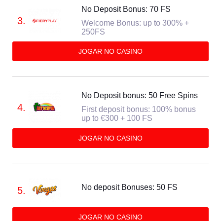
No Deposit Bonus: 70 FS
3.
Welcome Bonus: up to 300% +
250FS
JOGAR NO CASINO
No Deposit bonus: 50 Free Spins
4.
First deposit bonus: 100% bonus
up to €300 + 100 FS
JOGAR NO CASINO
No deposit Bonuses: 50 FS
5.
JOGAR NO CASINO