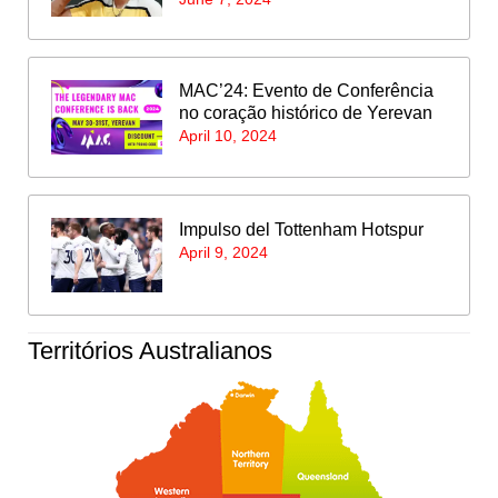
MAC’24: Evento de Conferência
no coração histórico de Yerevan
April 10, 2024
Impulso del Tottenham Hotspur
April 9, 2024
Territórios Australianos