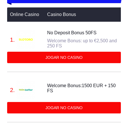
Online Casino
Casino Bonus
No Deposit Bonus 50FS
1.
Welcome Bonus: up to €2,500 and
250 FS
JOGAR NO CASINO
Welcome Bonus:1500 EUR + 150
2.
FS
JOGAR NO CASINO