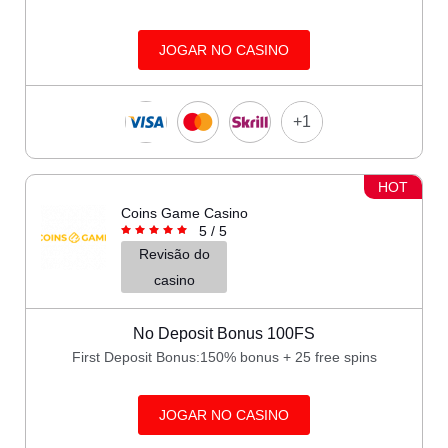
JOGAR NO CASINO
+1
HOT
Coins Game Casino
5 / 5
Revisão do
casino
No Deposit Bonus 100FS
First Deposit Bonus:150% bonus + 25 free spins
JOGAR NO CASINO