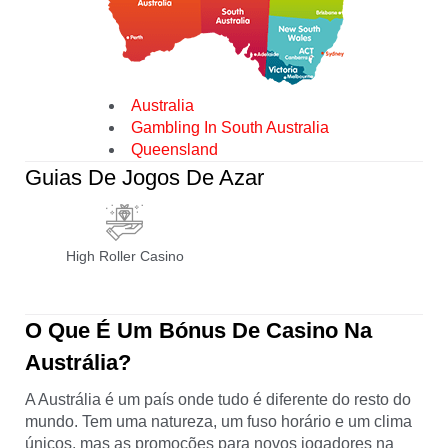
Australia
Gambling In South Australia
Queensland
Guias De Jogos De Azar
High Roller Casino
O Que É Um Bónus De Casino Na
Austrália?
A Austrália é um país onde tudo é diferente do resto do
mundo. Tem uma natureza, um fuso horário e um clima
únicos, mas as promoções para novos jogadores na