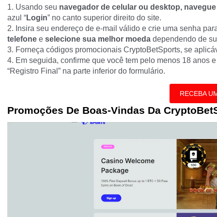
Usando seu
navegador de celular ou desktop, navegue a
azul “
Login
” no canto superior direito do site.
Insira seu endereço de e-mail válido e crie uma senha pa
telefone
e
selecione sua melhor moeda
dependendo de sua
Forneça códigos promocionais CryptoBetSports, se aplicáv
Em seguida, confirme que você tem pelo menos 18 anos e 
“Registro Final” na parte inferior do formulário.
RECEBA UM
Promoções De Boas-Vindas Da CryptoBet