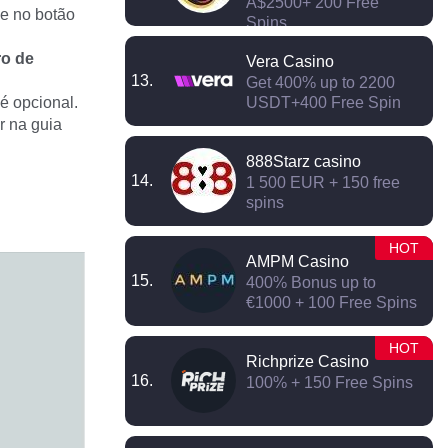
A$2500+ 200 Free
ue no botão
Spins
ro de
Vera Casino
13.
Get 400% up to 2200
USDT+400 Free Spin
é opcional.
r na guia
888Starz casino
14.
1 500 EUR + 150 free
spins
HOT
AMPM Casino
15.
400% Bonus up to
€1000 + 100 Free Spins
HOT
Richprize Casino
16.
100% + 150 Free Spins