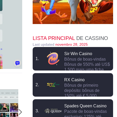
LISTA PRINCIPAL
DE CASSINO
Last updated
novembro 28, 2025
Sir Win Casino
1.
Bônus de boas-vindas
Bônus de 550% até US$
1.500 mais uma ficha
grátis de US$ 400
RX Casino
2.
Bônus de primeiro
depósito: bônus de
150% até € 5.000
Spades Queen Casino
3.
Pacote de boas-vindas
exclusivo: 125% até