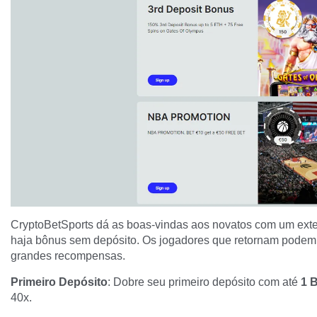
CryptoBetSports dá as boas-vindas aos novatos com um exte
haja bônus sem depósito. Os jogadores que retornam podem 
grandes recompensas.
Primeiro Depósito
: Dobre seu primeiro depósito com até
1 
40x.