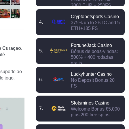
2000 EUR + 250FS
Cryptobetsports Casino
4.
375% up to 2BTC and 5
ETH+185 FS
FortuneJack Casino
e Curaçao
.
5.
Bônus de boas-vindas:
até
500% + 400 rodadas
grátis
 suporte ao
Luckyhunter Casino
e jogo.
6.
No Deposit Bonus 20
FS
Slotsmines Casino
7.
Welcome Bonus €5,000
plus 200 free spins