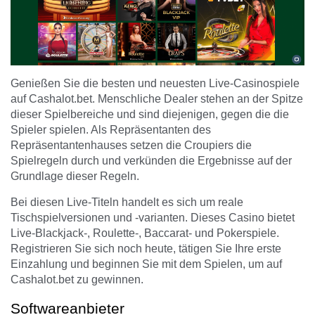
Genießen Sie die besten und neuesten Live-Casinospiele
auf Cashalot.bet. Menschliche Dealer stehen an der Spitze
dieser Spielbereiche und sind diejenigen, gegen die die
Spieler spielen. Als Repräsentanten des
Repräsentantenhauses setzen die Croupiers die
Spielregeln durch und verkünden die Ergebnisse auf der
Grundlage dieser Regeln.
Bei diesen Live-Titeln handelt es sich um reale
Tischspielversionen und -varianten. Dieses Casino bietet
Live-Blackjack-, Roulette-, Baccarat- und Pokerspiele.
Registrieren Sie sich noch heute, tätigen Sie Ihre erste
Einzahlung und beginnen Sie mit dem Spielen, um auf
Cashalot.bet zu gewinnen.
Softwareanbieter