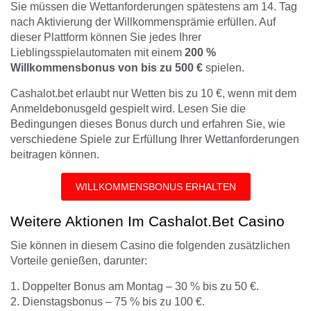
Sie müssen die Wettanforderungen spätestens am 14. Tag
nach Aktivierung der Willkommensprämie erfüllen. Auf
dieser Plattform können Sie jedes Ihrer
Lieblingsspielautomaten mit einem
200 %
Willkommensbonus von bis zu 500 €
spielen.
Cashalot.bet erlaubt nur Wetten bis zu 10 €, wenn mit dem
Anmeldebonusgeld gespielt wird. Lesen Sie die
Bedingungen dieses Bonus durch und erfahren Sie, wie
verschiedene Spiele zur Erfüllung Ihrer Wettanforderungen
beitragen können.
WILLKOMMENSBONUS ERHALTEN
Weitere Aktionen Im Cashalot.bet Casino
Sie können in diesem Casino die folgenden zusätzlichen
Vorteile genießen, darunter:
Doppelter Bonus am Montag – 30 % bis zu 50 €.
Dienstagsbonus – 75 % bis zu 100 €.