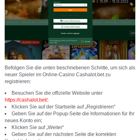
Befolgen Sie die unten beschriebenen Schritte, um sich als
neuer Spieler im Online-Casino Cashalot.bet zu
registrieren:
Besuchen Sie die offizielle Website unter
https://cashalot.bet/
;
Klicken Sie auf der Startseite auf „Registrieren“
Geben Sie auf der Popup-Seite die Informationen für Ihr
neues Konto ein;
Klicken Sie auf „Weiter“
Geben Sie auf der nächsten Seite die korrekten