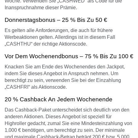
Woche. Verwenden Sie „CASHWED“ als Code für die
Inanspruchnahme dieser Prämie.
Donnerstagsbonus – 25 % Bis Zu 50 €
Es gelten alle Anforderungen, die auch für frühere
Werbeaktionen gelten. Allerdings ist in diesem Fall
„CASHTHU“ der richtige Aktionscode.
Vor Dem Wochenendbonus – 75 % Bis Zu 100 €
Knacken Sie am Ende des Wochenendes den Jackpot,
indem Sie dieses Angebot in Anspruch nehmen. Um
berechtigt zu sein, verwenden Sie bei der Einzahlung
„CASHFRI“ als Aktionscode.
20 % Cashback An Jedem Wochenende
Das Cashback-Paket unterscheidet sich deutlich von den
anderen Aktionen. Dieses Angebot ist speziell für
Highroller gedacht, zumal Sie eine Mindesteinzahlung von
1.000 € benötigen, um berechtigt zu sein. Der minimale
und maximale Cashback-Betrag beträgt 200 € bzw. 5.000