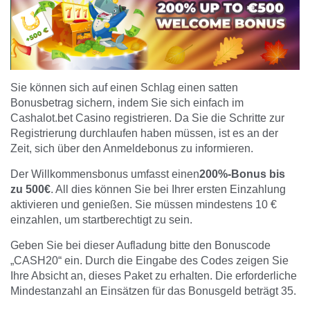
Sie können sich auf einen Schlag einen satten
Bonusbetrag sichern, indem Sie sich einfach im
Cashalot.bet Casino registrieren. Da Sie die Schritte zur
Registrierung durchlaufen haben müssen, ist es an der
Zeit, sich über den Anmeldebonus zu informieren.
Der Willkommensbonus umfasst einen
200%-Bonus bis
zu 500€
. All dies können Sie bei Ihrer ersten Einzahlung
aktivieren und genießen. Sie müssen mindestens 10 €
einzahlen, um startberechtigt zu sein.
Geben Sie bei dieser Aufladung bitte den Bonuscode
„CASH20“ ein. Durch die Eingabe des Codes zeigen Sie
Ihre Absicht an, dieses Paket zu erhalten. Die erforderliche
Mindestanzahl an Einsätzen für das Bonusgeld beträgt 35.