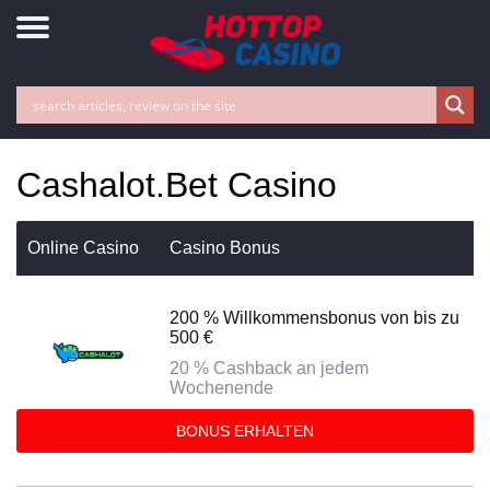
Cashalot.bet Casino
Online Casino
Casino Bonus
200 % Willkommensbonus von bis zu
500 €
20 % Cashback an jedem
Wochenende
BONUS ERHALTEN