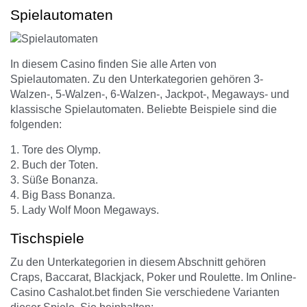
Spielautomaten
In diesem Casino finden Sie alle Arten von
Spielautomaten. Zu den Unterkategorien gehören 3-
Walzen-, 5-Walzen-, 6-Walzen-, Jackpot-, Megaways- und
klassische Spielautomaten. Beliebte Beispiele sind die
folgenden:
Tore des Olymp.
Buch der Toten.
Süße Bonanza.
Big Bass Bonanza.
Lady Wolf Moon Megaways.
Tischspiele
Zu den Unterkategorien in diesem Abschnitt gehören
Craps, Baccarat, Blackjack, Poker und Roulette. Im Online-
Casino Cashalot.bet finden Sie verschiedene Varianten