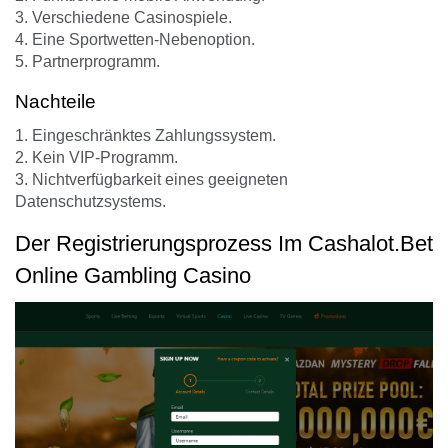
Verschiedene Casinospiele.
Eine Sportwetten-Nebenoption.
Partnerprogramm.
Nachteile
Eingeschränktes Zahlungssystem.
Kein VIP-Programm.
Nichtverfügbarkeit eines geeigneten
Datenschutzsystems.
Der Registrierungsprozess Im Cashalot.bet
Online Gambling Casino