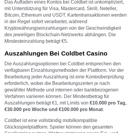
Das Aufladen eines Kontos bei Coldbet ist unkompliziert,
mit Unterstützung für Visa, Mastercard, Skrill, Neteller,
Bitcoin, Ethereum und USDT. Kartentransaktionen werden
in der Regel sofort verarbeitet, während
Kryptowährungseinzahlungen von der Geschwindigkeit
des jeweiligen Blockchain-Netzwerks abhängen. Die
Mindesteinzahlung beträgt €5.
Auszahlungen Bei Coldbet Casino
Die Auszahlungsoptionen bei Coldbet entsprechen den
verfügbaren Einzahlungsmethoden der Plattform. Vor der
Bearbeitung jeder Auszahlung ist eine Kontoüberprüfung
erforderlich, wobei die Bearbeitungszeiten je nach
gewählter Methode und internen oder bankbezogenen
Verfahren variieren können. Der Mindestbetrag für
Auszahlungen beträgt €1, mit Limits von
€10.000 pro Tag,
€30.000 pro Woche und €100.000 pro Monat
.
Coldbet ist eine vollständig mobilkompatible
Glücksspielplattform. Spieler können den gesamten