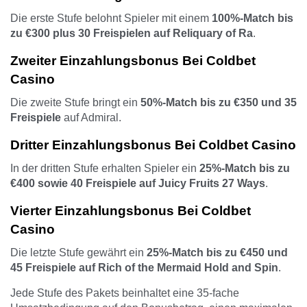
Die erste Stufe belohnt Spieler mit einem
100%-Match bis
zu €300 plus 30 Freispielen auf Reliquary of Ra
.
Zweiter Einzahlungsbonus Bei Coldbet
Casino
Die zweite Stufe bringt ein
50%-Match bis zu €350 und 35
Freispiele
auf Admiral.
Dritter Einzahlungsbonus Bei Coldbet Casino
In der dritten Stufe erhalten Spieler ein
25%-Match bis zu
€400 sowie 40 Freispiele auf Juicy Fruits 27 Ways
.
Vierter Einzahlungsbonus Bei Coldbet
Casino
Die letzte Stufe gewährt ein
25%-Match bis zu €450 und
45 Freispiele auf Rich of the Mermaid Hold and Spin
.
Jede Stufe des Pakets beinhaltet eine 35-fache