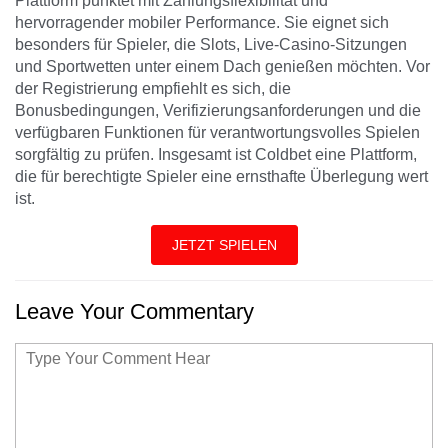
Plattform punktet mit Zahlungsflexibilität und
hervorragender mobiler Performance. Sie eignet sich
besonders für Spieler, die Slots, Live-Casino-Sitzungen
und Sportwetten unter einem Dach genießen möchten. Vor
der Registrierung empfiehlt es sich, die
Bonusbedingungen, Verifizierungsanforderungen und die
verfügbaren Funktionen für verantwortungsvolles Spielen
sorgfältig zu prüfen. Insgesamt ist Coldbet eine Plattform,
die für berechtigte Spieler eine ernsthafte Überlegung wert
ist.
JETZT SPIELEN
Leave Your Commentary